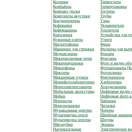
Колонки
Термостаты
Комбайны
Термоупаковка
Компакт-диски
Тостеры
Комплекты акустики
Трубы
Кондиционеры
Тэны
Кофеварки
Увлажнители
Кофемашины
Усилители
Крепления
Устройства для ч
Кухонные плиты
Утюги
Магнитофоны
Фены
Машинки для стрижки
Фильтры для выт
Медиаплееры
Фонари
Микроволновые печи
Фонтаны
Микронаушники
Фото и видео об
Микрофоны
Фотоаппараты (К
Миксеры
Фотопленка
Микшерные пульты
Фритюрницы
Минифотолаборатории
Хлебопечки
Миниэлектростанции
Холодильники
Мобильные аксессуары
Цифровые видео 
Мойки
Цифровые фото к
Моноподы
Чайники
Морозильники
Читалки
Музыкальные центры
Чоперы
Мультимедиа центр
Швейные машин
Мультимедиа центры
Шнуры
Мясорубки
Экраны
Нагревательные
Электрические в