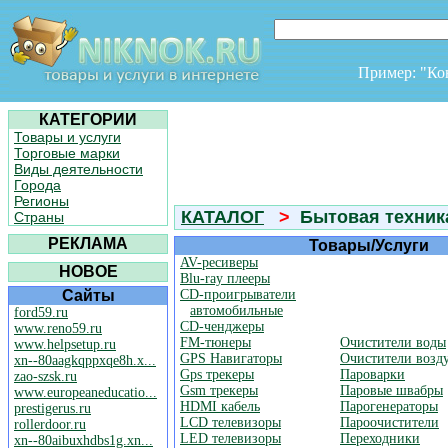
Пример: "К
КАТЕГОРИИ
Товары и услуги
Торговые марки
Виды деятельности
Города
Регионы
КАТАЛОГ
>
Бытовая техника
Страны
РЕКЛАМА
Товары/Услуги
AV-ресиверы
НОВОЕ
Blu-ray плееры
Сайты
CD-проигрыватели
автомобильные
ford59.ru
CD-ченджеры
www.reno59.ru
FM-тюнеры
Очистители воды
www.helpsetup.ru
GPS Навигаторы
Очистители возд
xn--80aagkqppxqe8h.x...
Gps трекеры
Пароварки
zao-szsk.ru
Gsm трекеры
Паровые швабры
www.europeaneducatio...
HDMI кабель
Парогенераторы
prestigerus.ru
LCD телевизоры
Пароочистители
rollerdoor.ru
LED телевизоры
Переходники
xn--80aibuxhdbs1g.xn...