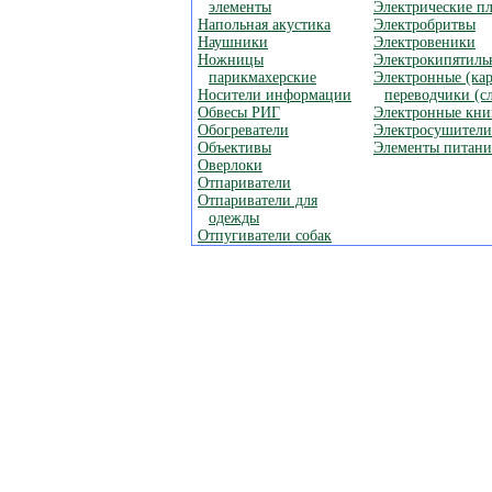
элементы
Электрические п
Напольная акустика
Электробритвы
Наушники
Электровеники
Ножницы
Электрокипятиль
парикмахерские
Электронные (ка
Носители информации
переводчики (с
Обвесы РИГ
Электронные кни
Обогреватели
Электросушители
Объективы
Элементы питания
Оверлоки
Отпариватели
Отпариватели для
одежды
Отпугиватели собак