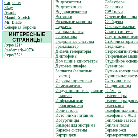
Видеокассеты
Сабвуферы
Carpenter
Видеотехника
Сальники
Skay
Водонагреватели
СВЧ печи
Avanti
Вытяжки
Сетевые фильтры
Manuli Stretch
Вязальные машины
Слайдеры
Mr. Blade
Гаджеты
Соковыжималки
Северная Корона
Газовые плиты
Сплит-системы
ИНТЕРЕСНЫЕ
Генераторы
Спутниковое тел
СТРАНИЦЫ
Гладильные системы
Стабилизаторы н
/type/121/
Грандмастер
Стедикамы
/trademark/4979/
Дизель генераторы
Стереомагнитолы
/type/252/
Диктофоны
Стиральные маш
Домашние кинотеатры
Студийное освещ
Духовые шкафы
Сувениры
Запчасти (запасные
Сумки-холодиль
части)
Сушильные авто
Игровые приставки
Счетчики газа
Измельчители
Сэндвичницы
Индукционные варочные
Таймеры
панели
Телевизоры
Инфракрасные
Телевизоры для 
обогреватели
Телескопы
Ионизаторы
Телефонные аппа
Источники питания
Телефоны с АОН
Йогуртницы
Тепловые завесы
Камеры для экстрима
Теплые полы
Караоке системы
Термоножи
Картриджи
Терморегуляторы