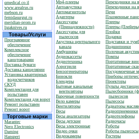
Mp4-плееры
Переходники на 
qmedical.co.il
Автоакустика
Переходники на 
www.arealrus.ru
Автомагнитолы
Печи
mebson.ru
Адаптеры
Плазменные пане
femidasurgut.ru
Аксессуары
Плееры
meridian-prom.ru
(Принадлежности)
Плееры (Плейеры
ligaknives.ru
Аксессуары для
Плойки
Товары/Услуги
пылесосов
Подарки
Программное
Акустика центрального
Подставки и тум
обеспечение
канала
Подшипники
Комплексное
Амбушюры
Полочная акусти
обеспечение
Аудиокассеты
Помпы
канцтоварами
Аудиотехника
Портативные вин
Поставка бумаги
Аэрогрили
Портативные ска
Доставка канцелярии
Бензогенераторы
Посудомоечные 
Установка квартирных
Бинокли
Приборы оптичес
водосчетчиков
Блендеры
Проекторы
СКУД
Бытовые канальные
Пульты дистанци
Комплектация для
вентиляторы
Пылесборники (ф
рольставен
Варочные поверхности
пылесосов
Комплектация для ворот
Вело камеры
Пылесосы
Ремонт рольставен
Вентиляторы
Радиаторы масля
Ремонт ворот
Весы
Радиоприемники
Торговые марки
Весы анализаторы
Радиотелефоны
Весы детские
Радиочасы
Marantec
Весы электронные
Роботы
Nero Electronics
Видео очки
Роботы пылесосы
Daming
Видеокамеры
Ростеры
Hanspert