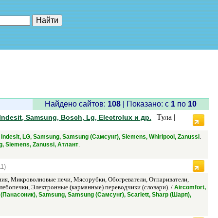
е"
Найдено сайтов:
108
| Показано: c
1
по
10
| Тула |
esit, Samsung, Bosch, Lg, Electrolux и др.
.
Indesit, LG, Samsung, Samsung (Самсунг), Siemens, Whirlpool, Zanussi
.
ng, Siemens, Zanussi, Атлант
11)
я, Микроволновые печи, Мясорубки, Обогреватели, Отпариватели,
ебопечки, Электронные (карманные) переводчики (словари). /
Aircomfort,
c (Панасоник), Samsung, Samsung (Самсунг), Scarlett, Sharp (Шарп),