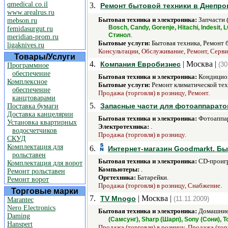
qmedical.co.il
3.
Ремонт бытовой техники в Днепро
www.arealrus.ru
Бытовая техника и электроника:
Запчасти 
mebson.ru
Bosch, Candy, Gorenje, Hitachi, Indesit,
femidasurgut.ru
.
Стинол
meridian-prom.ru
Бытовые услуги:
Бытовая техника, Ремонт 
ligaknives.ru
Консультации, Обслуживание, Ремонт, Серви
Товары/Услуги
4.
| Москва |
Компания Евробизнес
(30
Программное
обеспечение
Бытовая техника и электроника:
Кондицио
Комплексное
Бытовые услуги:
Ремонт климатической тех
обеспечение
Продажа (торговля) в розницу, Ремонт.
канцтоварами
5.
Запасные части для фотоаппарато
Поставка бумаги
Доставка канцелярии
Бытовая техника и электроника:
Фотоаппар
Установка квартирных
Электротехника:
.
водосчетчиков
Продажа (торговля) в розницу.
СКУД
Комплектация для
6.
Интернет-магазин Goodmarkt. Бы
рольставен
Бытовая техника и электроника:
CD-проигр
Комплектация для ворот
Компьютеры:
.
Ремонт рольставен
Оргтехника:
Батарейки.
Ремонт ворот
Продажа (торговля) в розницу, Снабжение.
Торговые марки
7.
| Москва |
TV Mnogo
(11.11.2009)
Marantec
Nero Electronics
Бытовая техника и электроника:
Домашние 
Daming
(Самсунг), Sharp (Шарп), Sony (Сони), T
Hanspert
Продажа (торговля) в розницу, Продажа (тор