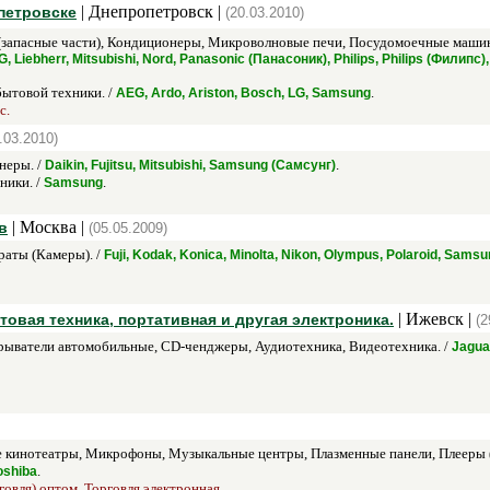
| Днепропетровск |
петровске
(20.03.2010)
(запасные части), Кондиционеры, Микроволновые печи, Посудомоечные машин
 LG, Liebherr, Mitsubishi, Nord, Panasonic (Панасоник), Philips, Philips (Фил
бытовой техники. /
.
AEG, Ardo, Ariston, Bosch, LG, Samsung
с.
.03.2010)
неры. /
.
Daikin, Fujitsu, Mitsubishi, Samsung (Самсунг)
ники. /
.
Samsung
| Москва |
в
(05.05.2009)
аты (Камеры). /
Fuji, Kodak, Konica, Minolta, Nikon, Olympus, Polaroid, Sams
| Ижевск |
товая техника, портативная и другая электроника.
(2
ыватели автомобильные, CD-ченджеры, Аудиотехника, Видеотехника. /
Jagua
кинотеатры, Микрофоны, Музыкальные центры, Плазменные панели, Плееры (
.
oshiba
говля) оптом, Торговля электронная.