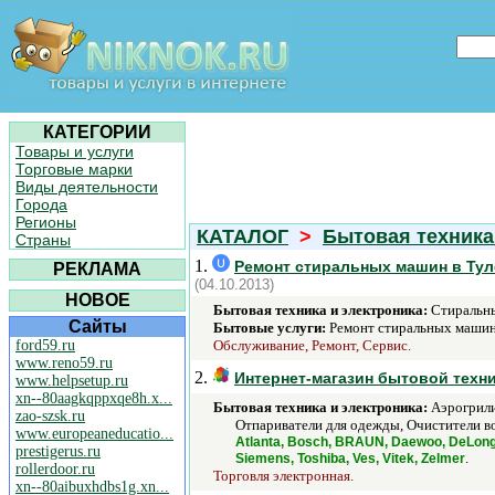
КАТЕГОРИИ
Товары и услуги
Торговые марки
Виды деятельности
Города
Регионы
КАТАЛОГ
>
Бытовая техника
Страны
1.
Ремонт стиральных машин в Туле,
РЕКЛАМА
(04.10.2013)
НОВОЕ
Бытовая техника и электроника:
Стиральны
Сайты
Бытовые услуги:
Ремонт стиральных машин
ford59.ru
Обслуживание, Ремонт, Сервис.
www.reno59.ru
2.
Интернет-магазин бытовой техни
www.helpsetup.ru
xn--80aagkqppxqe8h.x...
Бытовая техника и электроника:
Аэрогрили
zao-szsk.ru
Отпариватели для одежды, Очистители в
www.europeaneducatio...
Atlanta, Bosch, BRAUN, Daewoo, DeLonghi
prestigerus.ru
.
Siemens, Toshiba, Ves, Vitek, Zelmer
rollerdoor.ru
Торговля электронная.
xn--80aibuxhdbs1g.xn...