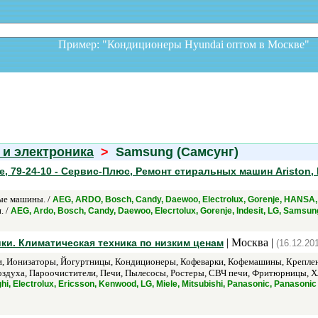
Пример: "Кондиционеры Hyundai оптом в Москв
 и электроника
>
Samsung (Самсунг)
 79-24-10 - Сервис-Плюс, Ремонт стиральных машин Ariston, Ind
е машины. /
AEG, ARDO, Bosch, Candy, Daewoo, Electrolux, Gorenje, HANSA, 
. /
AEG, Ardo, Bosch, Candy, Daewoo, Elecrtolux, Gorenje, Indesit, LG, Samsu
| Москва |
ки. Климатическая техника по низким ценам
(16.12.20
, Ионизаторы, Йогуртницы, Кондиционеры, Кофеварки, Кофемашины, Креплени
оздуха, Пароочистители, Печи, Пылесосы, Ростеры, СВЧ печи, Фритюрницы, Хл
, Electrolux, Ericsson, Kenwood, LG, Miele, Mitsubishi, Panasonic, Panasoni