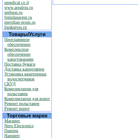
qmedical.co.il
www.arealrus.ru
mebson.ru
femidasurgut.ru
meridian-prom.ru
ligaknives.ru
Товары/Услуги
Программное
обеспечение
Комплексное
обеспечение
канцтоварами
Поставка бумаги
Доставка канцелярии
Установка квартирных
водосчетчиков
СКУД
Комплектация для
рольставен
Комплектация для ворот
Ремонт рольставен
Ремонт ворот
Торговые марки
Marantec
Nero Electronics
Daming
Hanspert