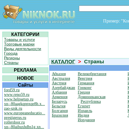
Пример: "К
КАТЕГОРИИ
Товары и услуги
Торговые марки
Виды деятельности
Города
Регионы
КАТАЛОГ
>
Страны
Страны
РЕКЛАМА
Абхазия
Великобритания
НОВОЕ
Австралия
Венгрия
Австрия
Германия
Сайты
Азербайджан
Гонконг
ford59.ru
Албания
Греция
www.reno59.ru
Армения
Доминиканская
www.helpsetup.ru
Беларусь
Республика
xn--80aagkqppxqe8h.x...
Бельгия
Египет
zao-szsk.ru
Болгария
Израиль
www.europeaneducatio...
Бразилия
Индия
prestigerus.ru
Иордания
rollerdoor.ru
xn--80aibuxhdbs1g.xn...