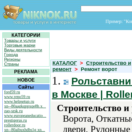
Пример: "К
КАТЕГОРИИ
Товары и услуги
Торговые марки
Виды деятельности
Города
Регионы
КАТАЛОГ
>
Строительство и
Страны
ремонт
>
Ремонт ворот
РЕКЛАМА
1.
Рольставни
НОВОЕ
Сайты
в Москве | Roll
ford59.ru
www.reno59.ru
www.helpsetup.ru
Строительство и
xn--80aagkqppxqe8h.x...
zao-szsk.ru
www.europeaneducatio...
Ворота, Откатные
prestigerus.ru
rollerdoor.ru
двери, Рулонные
xn--80aibuxhdbs1g.xn...