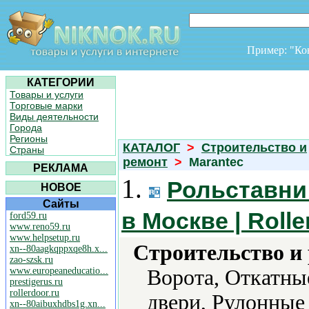
Пример: "К
КАТЕГОРИИ
Товары и услуги
Торговые марки
Виды деятельности
Города
Регионы
КАТАЛОГ
>
Строительство и
Страны
ремонт
>
Marantec
РЕКЛАМА
1.
Рольставни
НОВОЕ
Сайты
в Москве | Roll
ford59.ru
www.reno59.ru
www.helpsetup.ru
Строительство и
xn--80aagkqppxqe8h.x...
zao-szsk.ru
www.europeaneducatio...
Ворота, Откатные
prestigerus.ru
rollerdoor.ru
двери, Рулонные
xn--80aibuxhdbs1g.xn...