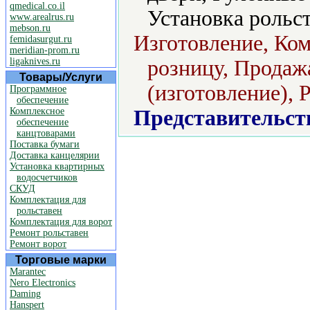
qmedical.co.il
Установка рольст
www.arealrus.ru
mebson.ru
Изготовление, Ком
femidasurgut.ru
meridian-prom.ru
ligaknives.ru
розницу, Продаж
Товары/Услуги
(изготовление), 
Программное
обеспечение
Комплексное
Представительст
обеспечение
канцтоварами
Поставка бумаги
Доставка канцелярии
Установка квартирных
водосчетчиков
СКУД
Комплектация для
рольставен
Комплектация для ворот
Ремонт рольставен
Ремонт ворот
Торговые марки
Marantec
Nero Electronics
Daming
Hanspert