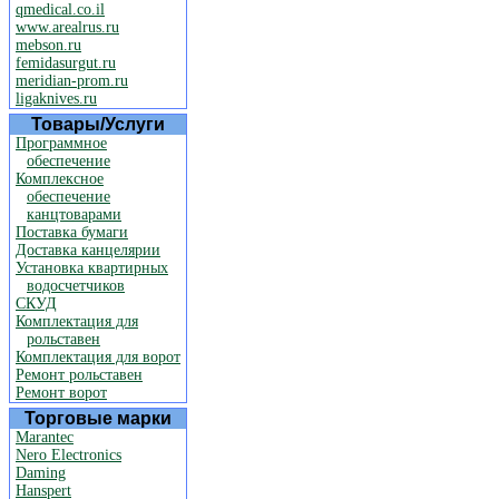
qmedical.co.il
www.arealrus.ru
mebson.ru
femidasurgut.ru
meridian-prom.ru
ligaknives.ru
Товары/Услуги
Программное
обеспечение
Комплексное
обеспечение
канцтоварами
Поставка бумаги
Доставка канцелярии
Установка квартирных
водосчетчиков
СКУД
Комплектация для
рольставен
Комплектация для ворот
Ремонт рольставен
Ремонт ворот
Торговые марки
Marantec
Nero Electronics
Daming
Hanspert