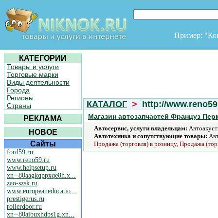
Пример: "К
КАТЕГОРИИ
Товары и услуги
Торговые марки
Виды деятельности
Города
Регионы
КАТАЛОГ
>
http://www.reno59
Страны
Магазин автозапчастей Француз Пер
РЕКЛАМА
Автосервис, услуги владельцам:
Автоакусти
НОВОЕ
Автотехника и сопутствующие товары:
Авт
Сайты
Продажа (торговля) в розницу, Продажа (тор
ford59.ru
www.reno59.ru
www.helpsetup.ru
xn--80aagkqppxqe8h.x...
zao-szsk.ru
www.europeaneducatio...
prestigerus.ru
rollerdoor.ru
xn--80aibuxhdbs1g.xn...