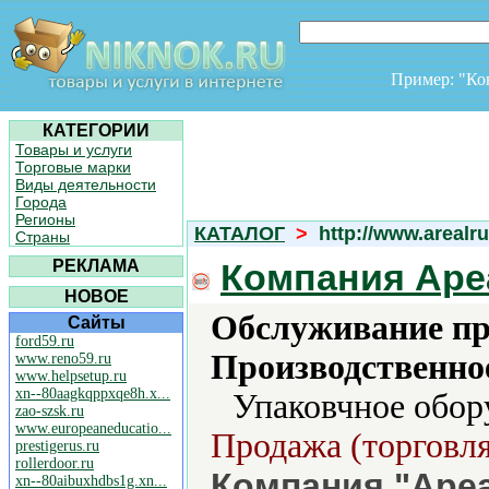
Пример: "К
КАТЕГОРИИ
Товары и услуги
Торговые марки
Виды деятельности
Города
Регионы
КАТАЛОГ
>
http://www.arealru
Страны
РЕКЛАМА
Компания Аре
НОВОЕ
Обслуживание пр
Сайты
ford59.ru
Производственно
www.reno59.ru
www.helpsetup.ru
xn--80aagkqppxqe8h.x...
Упаковчное обор
zao-szsk.ru
www.europeaneducatio...
Продажа (торговля
prestigerus.ru
rollerdoor.ru
Компания "Ареа
xn--80aibuxhdbs1g.xn...