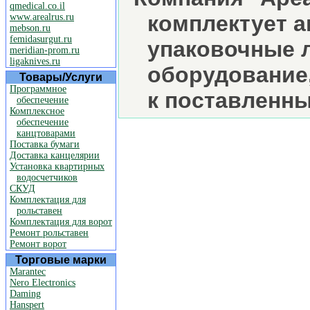
qmedical.co.il
комплектует 
www.arealrus.ru
mebson.ru
femidasurgut.ru
упаковочные л
meridian-prom.ru
ligaknives.ru
оборудование,
Товары/Услуги
Программное
к поставленн
обеспечение
Комплексное
обеспечение
канцтоварами
Поставка бумаги
Доставка канцелярии
Установка квартирных
водосчетчиков
СКУД
Комплектация для
рольставен
Комплектация для ворот
Ремонт рольставен
Ремонт ворот
Торговые марки
Marantec
Nero Electronics
Daming
Hanspert