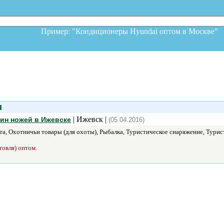
Пример: "Кондиционеры Hyundai оптом в Москв
u
| Ижевск |
зин ножей в Ижевске
(05.04.2016)
а, Охотничьи товары (для охоты), Рыбалка, Туристическое снаряжение, Турис
говля) оптом.