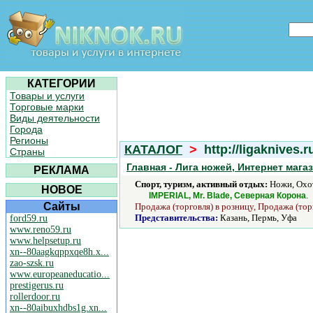
КАТЕГОРИИ
Товары и услуги
Торговые марки
Виды деятельности
Города
Регионы
КАТАЛОГ
>
http://ligaknives.r
Страны
Главная - Лига ножей, Интернет мага
РЕКЛАМА
Спорт, туризм, активный отдых:
Ножи, Охот
НОВОЕ
.
IMPERIAL, Mr. Blade, Северная Корона
Сайты
Продажа (торговля) в розницу, Продажа (тор
Представительства:
Казань, Пермь, Уфа
ford59.ru
www.reno59.ru
www.helpsetup.ru
xn--80aagkqppxqe8h.x...
zao-szsk.ru
www.europeaneducatio...
prestigerus.ru
rollerdoor.ru
xn--80aibuxhdbs1g.xn...