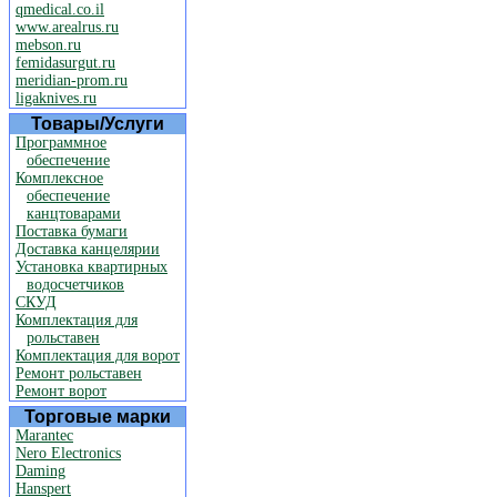
qmedical.co.il
www.arealrus.ru
mebson.ru
femidasurgut.ru
meridian-prom.ru
ligaknives.ru
Товары/Услуги
Программное
обеспечение
Комплексное
обеспечение
канцтоварами
Поставка бумаги
Доставка канцелярии
Установка квартирных
водосчетчиков
СКУД
Комплектация для
рольставен
Комплектация для ворот
Ремонт рольставен
Ремонт ворот
Торговые марки
Marantec
Nero Electronics
Daming
Hanspert