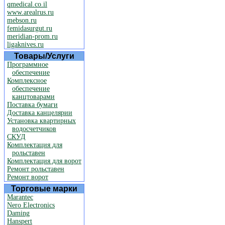
qmedical.co.il
www.arealrus.ru
mebson.ru
femidasurgut.ru
meridian-prom.ru
ligaknives.ru
Товары/Услуги
Программное
обеспечение
Комплексное
обеспечение
канцтоварами
Поставка бумаги
Доставка канцелярии
Установка квартирных
водосчетчиков
СКУД
Комплектация для
рольставен
Комплектация для ворот
Ремонт рольставен
Ремонт ворот
Торговые марки
Marantec
Nero Electronics
Daming
Hanspert