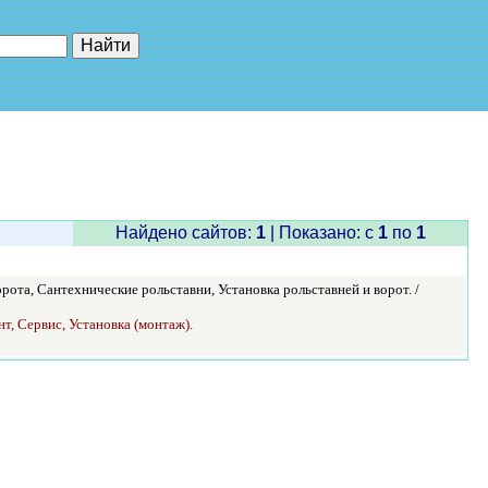
е"
Найдено сайтов:
1
| Показано: c
1
по
1
рота, Сантехнические рольставни, Установка рольставней и ворот. /
т, Сервис, Установка (монтаж).