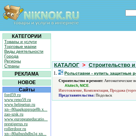
КАТЕГОРИИ
Товары и услуги
Торговые марки
Виды деятельности
Города
Регионы
КАТАЛОГ
>
Строительство и
Страны
1.
Рольставни - купить защитные р
РЕКЛАМА
Строительство и ремонт:
Автоматические вор
НОВОЕ
.
Alutech, NICE
Сайты
Изготовление, Комплектация, Продажа (торго
ford59.ru
Представительства:
Подольск
www.reno59.ru
www.helpsetup.ru
xn--80aagkqppxqe8h.x...
zao-szsk.ru
www.europeaneducatio...
prestigerus.ru
rollerdoor.ru
xn--80aibuxhdbs1g.xn...