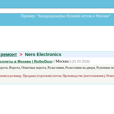
Пример: "Кондиционеры Hyundai оптом в Москв
 ремонт
>
Nero Electronics
| Москва |
оллеты в Москве | RollerDoor
(31.03.2016)
ота, Ворота, Откатные ворота, Рольставни, Рольставни на двери, Рулонные во
вля) в розницу, Продажа (торговля) оптом, Производство (изготовление), Ремон