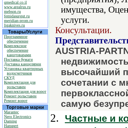
qmedical.co.il
имущества, Оце
www.arealrus.ru
mebson.ru
femidasurgut.ru
услуги.
meridian-prom.ru
ligaknives.ru
Консультации.
Товары/Услуги
Программное
Представительст
обеспечение
Комплексное
AUSTRIA-PARTN
обеспечение
канцтоварами
недвижимость
Поставка бумаги
Доставка канцелярии
Установка квартирных
высочайший п
водосчетчиков
СКУД
сочетании с 
Комплектация для
рольставен
первоклассно
Комплектация для ворот
Ремонт рольставен
Ремонт ворот
самую безупр
Торговые марки
Marantec
2.
Частные и к
Nero Electronics
Daming
Hanspert