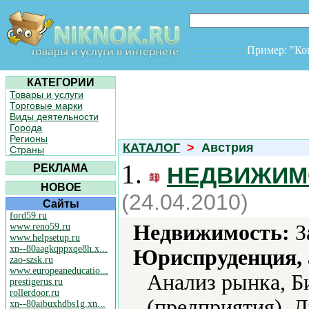
Пример: "К
КАТЕГОРИИ
Товары и услуги
Торговые марки
Виды деятельности
Города
Регионы
КАТАЛОГ
>
Австрия
Страны
1.
РЕКЛАМА
НЕДВИЖИМ
НОВОЕ
(24.04.2010)
Сайты
ford59.ru
Недвижимость:
З
www.reno59.ru
www.helpsetup.ru
xn--80aagkqppxqe8h.x...
Юриспруденция, а
zao-szsk.ru
www.europeaneducatio...
Анализ рынка, Б
prestigerus.ru
rollerdoor.ru
(предприятия), 
xn--80aibuxhdbs1g.xn...