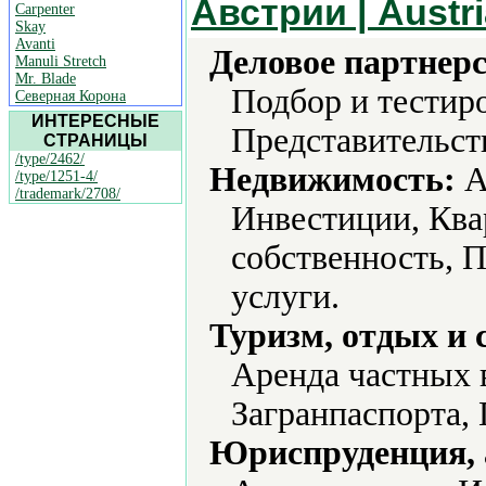
Австрии | Austri
Carpenter
Skay
Avanti
Деловое партнерс
Manuli Stretch
Mr. Blade
Подбор и тестиро
Северная Корона
ИНТЕРЕСНЫЕ
Представительст
СТРАНИЦЫ
/type/2462/
Недвижимость:
А
/type/1251-4/
/trademark/2708/
Инвестиции, Ква
собственность, 
услуги.
Туризм, отдых и 
Аренда частных в
Загранпаспорта,
Юриспруденция, а