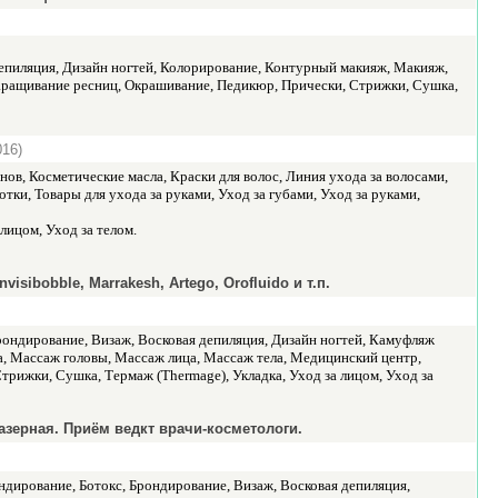
епиляция, Дизайн ногтей, Колорирование, Контурный макияж, Макияж,
аращивание ресниц, Окрашивание, Педикюр, Прически, Стрижки, Сушка,
016)
нов, Косметические масла, Краски для волос, Линия ухода за волосами,
ки, Товары для ухода за руками, Уход за губами, Уход за руками,
лицом, Уход за телом.
isibobble, Marrakesh, Artego, Orofluido и т.п.
рондирование, Визаж, Восковая депиляция, Дизайн ногтей, Камуфляж
а, Массаж головы, Массаж лица, Массаж тела, Медицинский центр,
рижки, Сушка, Термаж (Thermage), Укладка, Уход за лицом, Уход за
азерная. Приём ведкт врачи-косметологи.
дирование, Ботокс, Брондирование, Визаж, Восковая депиляция,