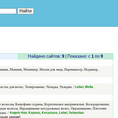
е"
Найдено сайтов:
9
| Показано: c
1
по
9
макияж, Макияж, Маникюр, Маски для лица, Парикмахер, Педикюр,
тье для волос, Тонирование, Укладка, Укладки. /
.
Lebel, Wella
о волосам, Камуфляж седины, Кератиновое выпрямление, Колорирование,
дные волосы, Наращивание натуральных волос, Окрашивание, Плетение
дка. /
.
Angelo Hair, Kapous, Kerastase, Lebel, Sebastian
пным ценам!