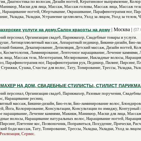
ия, Диагностика по волосам, Дизайн ногтей, Кератиновое выпрямление, Колор
Маникюр, Маски для лица, Массаж, Массаж головы, Массаж лица, Массаж тел
 Наращивание ногтей, Обертывание, Окрашивание, Парафинотерапия ног, Пара
ие, Укладка, Укладки, Устранение целлюлита, Уход за лицом, Уход за телом, Ч
| Москва |
херские услуги на дому.Салон красоты на дому
(07.
ий персонал, Организация свадеб, Парикмахер, Свадебные товары и услуги.
душе, Антицеллюлитный массаж, Аппаратный педикюр, Бикини-дизайн, Био-ла
бокий бикини, Декапирование, Депиляция, Детский массаж, Дизайн ногтей, Ко
и, Косметология, Ламинирование, Ленточное наращивание, Лечение камнями, 
ж лица, Массаж тела, Мезотерапия, Мелирование, Накладные волосы, Наращив
з, Парафинотерапия ног, Парафинотерапия рук, Педикюр, Пилинг, Пирсинг, Пл
трижки, Сушка, Счастье для волос, Тату, Тонирование, Трессы, Укладка, Уклад
ИКМАХЕР НА ДОМ, СВАДЕБНЫЕ СТИЛИСТЫ, СТИЛИСТ ПАРИКМА
ий персонал, Организация свадеб, Парикмахер, Разовые поручения, Свадебные
с, Наращивание ресниц.
тный массаж, Бикини-дизайн, Био-гели, Био-ламинирование волос, Блондирова
ей, Йога, Колорирование, Консультации, Консультации по имиджу, Контурный 
е наращивание, Лечение камнями, Макияж, Маникюр, Маски для лица, Массаж,
дные волосы, Наращивание натуральных волос, Наращивание ногтей, Наращив
Пирсинг, Плетение кос, Позвоночник, Поправиться, Похудение, Прически, Рас
кий боди массаж, Тату, Тонирование, Трессы, Укладка, Укладки, Уход за лицом,
Реализация, Сервис.