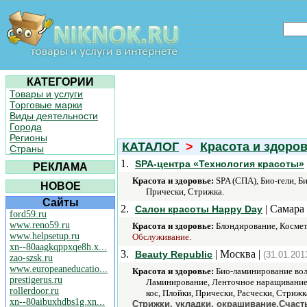
КАТЕГОРИИ
Товары и услуги
Торговые марки
Виды деятельности
Города
Регионы
КАТАЛОГ
>
Красота и здоро
Страны
1.
SPA-центра «Технология красоты»
РЕКЛАМА
Красота и здоровье:
SPA (СПА), Био-гели, 
НОВОЕ
Прически, Стрижка.
Сайты
2.
| Самара 
Салон красоты Happy Day
ford59.ru
www.reno59.ru
Красота и здоровье:
Блондирование, Космето
www.helpsetup.ru
Обслуживание.
xn--80aagkqppxqe8h.x...
3.
| Москва |
Beauty Republic
(31.01.201
zao-szsk.ru
www.europeaneducatio...
Красота и здоровье:
Био-ламинирование вол
prestigerus.ru
Ламинирование, Ленточное наращивание,
rollerdoor.ru
кос, Плойки, Прически, Расчески, Стриж
xn--80aibuxhdbs1g.xn...
Стрижки, укладки, окрашивание,Счаст