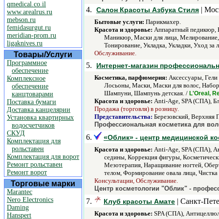
qmedical.co.il
4.
| Мос
Салон Красоты Азбука Стиля
www.arealrus.ru
mebson.ru
Бытовые услуги:
Парикмахер.
femidasurgut.ru
Красота и здоровье:
Аппаратный педикюр, Б
meridian-prom.ru
Маникюр, Маски для лица, Мелирование,
ligaknives.ru
Тонирование, Укладка, Укладки, Уход за л
Обслуживание.
Товары/Услуги
Программное
5.
Интернет-магазин профессионально
обеспечение
Косметика, парфюмерия:
Аксессуары, Гели 
Комплексное
Лосьоны, Маски, Маски для волос, Набор
обеспечение
Шампуни, Шампунь детская. /
L'Oreal, R
канцтоварами
Красота и здоровье:
Anti-Age, SPA (СПА), Б
Поставка бумаги
Продажа (торговля) в розницу.
Доставка канцелярии
Представительства:
Березовский, Верхняя 
Установка квартирных
Профессиональная косметика для волос и 
водосчетчиков
СКУД
6.
«Облик» - центр медицинской к
Комплектация для
рольставен
Красота и здоровье:
Anti-Age, SPA (СПА), А
Комплектация для ворот
седины, Коррекция фигуры, Косметически
Ремонт рольставен
Мезотерапия, Наращивание ногтей, Оберт
Ремонт ворот
телом, Формирование овала лица, Чистка 
Консультации, Обслуживание.
Торговые марки
Центр косметологии "Облик" - професс
Marantec
Nero Electronics
7.
| Санкт-Пете
Клуб красоты Амате
Daming
Красота и здоровье:
SPA (СПА), Антицеллюл
Hanspert