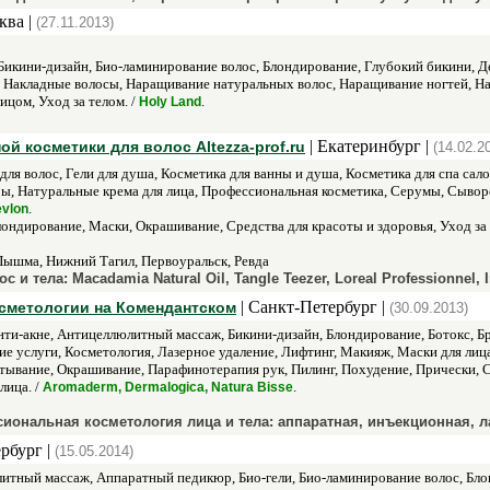
ква |
(27.11.2013)
икини-дизайн, Био-ламинирование волос, Блондирование, Глубокий бикини, Д
 Накладные волосы, Наращивание натуральных волос, Наращивание ногтей, Н
ицом, Уход за телом. /
.
Holy Land
| Екатеринбург |
й косметики для волос Altezza-prof.ru
(14.02.2
для волос, Гели для душа, Косметика для ванны и душа, Косметика для спа сало
ы, Натуральные крема для лица, Профессиональная косметика, Серумы, Сыворот
.
evlon
лондирование, Маски, Окрашивание, Средства для красоты и здоровья, Уход за 
Пышма, Нижний Тагил, Первоуральск, Ревда
тела: Macadamia Natural Oil, Tangle Teezer, Loreal Professionnel, Inv
| Санкт-Петербург |
осметологии на Комендантском
(30.09.2013)
нти-акне, Антицеллюлитный массаж, Бикини-дизайн, Блондирование, Ботокс, Б
е услуги, Косметология, Лазерное удаление, Лифтинг, Макияж, Маски для лиц
ывание, Окрашивание, Парафинотерапия рук, Пилинг, Похудение, Прически, Ст
лица. /
.
Aromaderm, Dermalogica, Natura Bisse
иональная косметология лица и тела: аппаратная, инъекционная, л
рбург |
(15.05.2014)
итный массаж, Аппаратный педикюр, Био-гели, Био-ламинирование волос, Блон