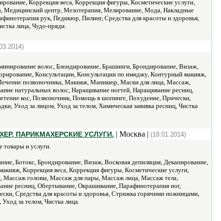
ирование, Коррекция веса, Коррекция фигуры, Косметические услуги,
а, Медицинский центр, Мезотерапия, Мелирование, Мода, Накладные
финотерапия рук, Педикюр, Пилинг, Средства для красоты и здоровья,
истка лица, Чудо-пряди.
03.2014)
минирование волос, Блондирование, Брашинги, Брондирование, Визаж,
лорирование, Консультации, Консультации по имиджу, Контурный макияж,
Лечение позвоночника, Макияж, Маникюр, Маски для лица, Массаж,
ание натуральных волос, Наращивание ногтей, Наращивание ресниц,
етение кос, Позвоночник, Помощь в шопинге, Похудение, Прически,
ки, Уход за лицом, Уход за телом, Химическая завивка ресниц, Чистка
| Москва |
ХЕР, ПАРИКМАХЕРСКИЕ УСЛУГИ.
(18.01.2014)
 товары и услуги.
ние, Ботокс, Брондирование, Визаж, Восковая депиляция, Декапирование,
макияж, Коррекция веса, Коррекция фигуры, Косметические услуги,
 Массаж головы, Массаж для пары, Массаж лица, Массаж тела,
ание ресниц, Обертывание, Окрашивание, Парафинотерапия ног,
чески, Средства для красоты и здоровья, Стрижка горячими ножницами,
 Уход за телом, Чистка лица.