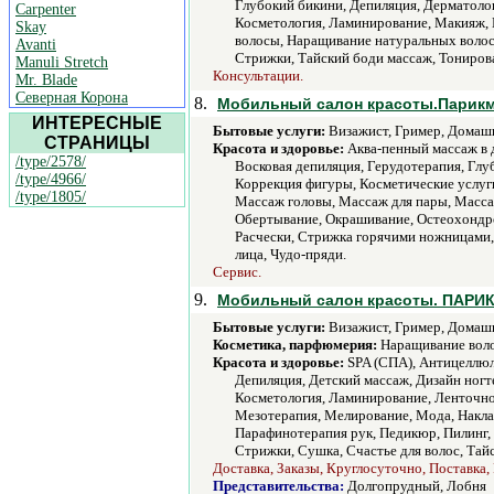
Глубокий бикини, Депиляция, Дерматолог
Carpenter
Косметология, Ламинирование, Макияж, 
Skay
волосы, Наращивание натуральных волос,
Avanti
Стрижки, Тайский боди массаж, Тонирован
Manuli Stretch
Консультации.
Mr. Blade
Северная Корона
8.
Мобильный салон красоты.Парикма
ИНТЕРЕСНЫЕ
Бытовые услуги:
Визажист, Гример, Домашн
СТРАНИЦЫ
Красота и здоровье:
Аква-пенный массаж в 
/type/2578/
Восковая депиляция, Герудотерапия, Глу
/type/4966/
Коррекция фигуры, Косметические услуг
/type/1805/
Массаж головы, Массаж для пары, Масса
Обертывание, Окрашивание, Остеохондро
Расчески, Стрижка горячими ножницами, С
лица, Чудо-пряди.
Сервис.
9.
Мобильный салон красоты. ПАР
Бытовые услуги:
Визажист, Гример, Домашн
Косметика, парфюмерия:
Наращивание воло
Красота и здоровье:
SPA (СПА), Антицеллюли
Депиляция, Детский массаж, Дизайн ногт
Косметология, Ламинирование, Ленточно
Мезотерапия, Мелирование, Мода, Накла
Парафинотерапия рук, Педикюр, Пилинг, 
Стрижки, Сушка, Счастье для волос, Тайс
Доставка, Заказы, Круглосуточно, Поставка, 
Представительства:
Долгопрудный, Лобня