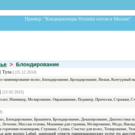
Пример: "Кондиционеры Hyundai оптом в Москв
вье
>
Блондирование
| Тула |
(15.12.2014)
Био-ламинирование волос, Блондирование, Брондирование, Визаж, Контурный 
|
(13.02.2015)
лог, Маникюр, Мелирование, Окрашивание, Педикюр, Прически, Стрижки, Счас
3)
ос, Блондирование, Брашинги, Брондирование, Декапирование, Диагностика п
 Лечение, Массаж головы, Машинки для стрижки, Мелирование, Мода, Накла
ка горячими ножницами, Стрижки, Сушка, Счастье для волос, Тонирование, Укла
ье для волос Lebel, широкий спектр парикмахерских услуг по досту