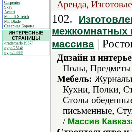
Аренда, Изготовле
Carpenter
Skay
Avanti
102.
Изготовле
Manuli Stretch
Mr. Blade
Северная Корона
межкомнатных 
ИНТЕРЕСНЫЕ
СТРАНИЦЫ
| Росто
массива
/trademark/1937/
/type/2514/
/type/2884/
Дизайн и интерье
Полы, Предметы 
Мебель:
Журнальн
Кухни, Полки, С
Столы обеденны
письменные, Сту
/
Массив Кавказ
Строительство и