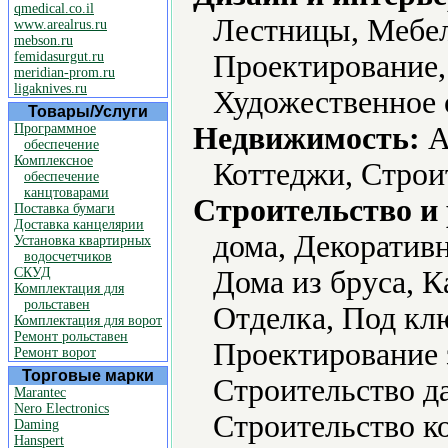
qmedical.co.il
Лестницы, Мебел
www.arealrus.ru
mebson.ru
femidasurgut.ru
Проектирование,
meridian-prom.ru
ligaknives.ru
Художественное 
Товары/Услуги
Программное
Недвижимость:
А
обеспечение
Комплексное
Коттеджи, Строи
обеспечение
канцтоварами
Строительство и
Поставка бумаги
Доставка канцелярии
дома, Декоратив
Установка квартирных
водосчетчиков
СКУД
Дома из бруса, 
Комплектация для
рольставен
Отделка, Под кл
Комплектация для ворот
Ремонт рольставен
Проектирование 
Ремонт ворот
Торговые марки
Строительство д
Marantec
Nero Electronics
Строительство к
Daming
Hanspert