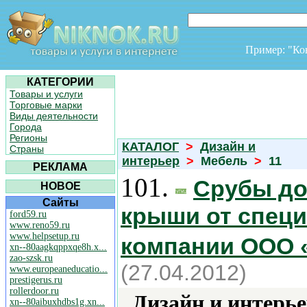
Пример: "К
КАТЕГОРИИ
Товары и услуги
Торговые марки
Виды деятельности
Города
Регионы
КАТАЛОГ
>
Дизайн и
Страны
интерьер
>
Мебель
>
11
РЕКЛАМА
101.
Срубы до
НОВОЕ
Сайты
крыши от специ
ford59.ru
www.reno59.ru
www.helpsetup.ru
компании ООО 
xn--80aagkqppxqe8h.x...
zao-szsk.ru
(27.04.2012)
www.europeaneducatio...
prestigerus.ru
rollerdoor.ru
Дизайн и интерье
xn--80aibuxhdbs1g.xn...