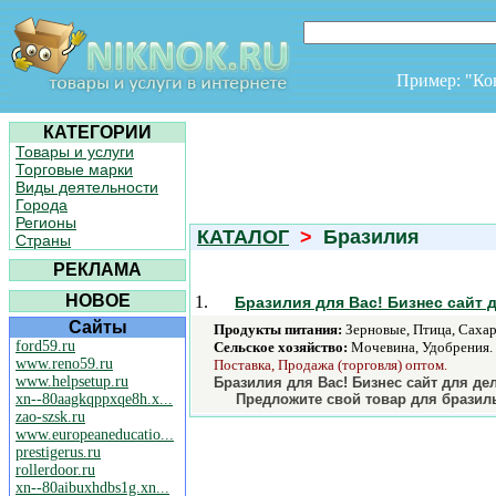
Пример: "К
КАТЕГОРИИ
Товары и услуги
Торговые марки
Виды деятельности
Города
Регионы
КАТАЛОГ
>
Бразилия
Страны
РЕКЛАМА
НОВОЕ
1.
Бразилия для Вас! Бизнес сайт
Сайты
Продукты питания:
Зерновые, Птица, Сахар
ford59.ru
Сельское хозяйство:
Мочевина, Удобрения.
www.reno59.ru
Поставка, Продажа (торговля) оптом.
www.helpsetup.ru
Бразилия для Вас! Бизнес сайт для д
xn--80aagkqppxqe8h.x...
Предложите свой товар для бразил
zao-szsk.ru
www.europeaneducatio...
prestigerus.ru
rollerdoor.ru
xn--80aibuxhdbs1g.xn...