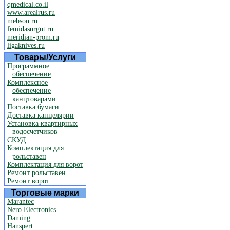
qmedical.co.il
www.arealrus.ru
mebson.ru
femidasurgut.ru
meridian-prom.ru
ligaknives.ru
Товары/Услуги
Программное
обеспечение
Комплексное
обеспечение
канцтоварами
Поставка бумаги
Доставка канцелярии
Установка квартирных
водосчетчиков
СКУД
Комплектация для
рольставен
Комплектация для ворот
Ремонт рольставен
Ремонт ворот
Торговые марки
Marantec
Nero Electronics
Daming
Hanspert