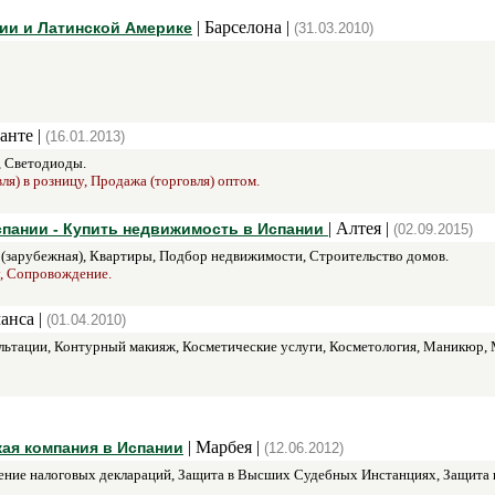
| Барселона |
нии и Латинской Америке
(31.03.2010)
анте |
(16.01.2013)
, Светодиоды.
я) в розницу, Продажа (торговля) оптом.
| Алтея |
спании - Купить недвижимость в Испании
(02.09.2015)
(зарубежная), Квартиры, Подбор недвижимости, Строительство домов.
у, Сопровождение.
анса |
(01.04.2010)
ьтации, Контурный макияж, Косметические услуги, Косметология, Маникюр, Мас
| Марбея |
ая компания в Испании
(12.06.2012)
ние налоговых деклараций, Защита в Высших Судебных Инстанциях, Защита в