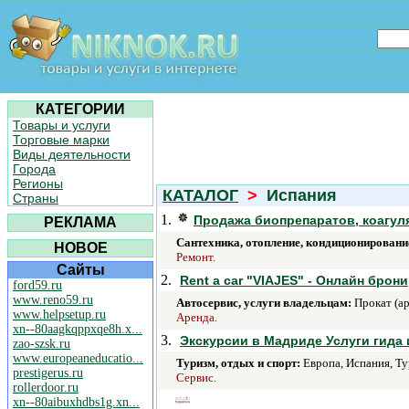
КАТЕГОРИИ
Товары и услуги
Торговые марки
Виды деятельности
Города
Регионы
КАТАЛОГ
>
Испания
Страны
1.
Продажа биопрепаратов, коагул
РЕКЛАМА
Сантехника, отопление, кондиционировани
НОВОЕ
Ремонт.
Сайты
2.
Rent a car "VIAJES" - Онлайн бро
ford59.ru
www.reno59.ru
Автосервис, услуги владельцам:
Прокат (ар
www.helpsetup.ru
Аренда.
xn--80aagkqppxqe8h.x...
3.
Экскурсии в Мадриде Услуги гида
zao-szsk.ru
www.europeaneducatio...
Туризм, отдых и спорт:
Европа, Испания, Ту
prestigerus.ru
Сервис.
rollerdoor.ru
xn--80aibuxhdbs1g.xn...