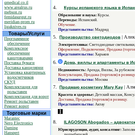
qmedical.co.il
4.
www.arealrus.ru
Курсы испанского языка в Испа
mebson.ru
Образование и наука:
Курсы.
femidasurgut.ru
Переводы:
Испанский.
meridian-prom.ru
Обучение.
ligaknives.ru
Представительства:
Мадрид
Товары/Услуги
5.
| Алик
Производство светодиодов
Программное
обеспечение
Электротехника:
Светодиодные светильнки
Комплексное
Оформление, Подключение, Продажа (торговл
обеспечение
Представительства:
Харьков
канцтоварами
6.
Дома, виллы и апартаменты в И
Поставка бумаги
Доставка канцелярии
Недвижимость:
Аренда, Виллы, За рубежом 
Установка квартирных
Консультации, Продажа (торговля) в розниц
водосчетчиков
Представительства:
Москва
СКУД
7.
| Алм
Комплектация для
Продмаю косметику Mary Kay
рольставен
Красота и здоровье:
Детский массаж, Консул
Комплектация для ворот
Доставка, Продажа (торговля) в розницу.
Ремонт рольставен
Представительства:
Актау
Ремонт ворот
Торговые марки
Marantec
8.
ILAGOSON Аbogados – адвокатск
Nero Electronics
Daming
Юриспруденция, аудит, консалтинг:
Заполне
Hanspert
потребителей.