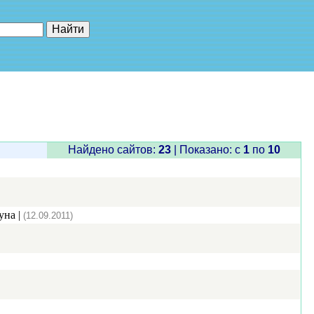
е"
Найдено сайтов:
23
| Показано: c
1
по
10
уна |
(12.09.2011)