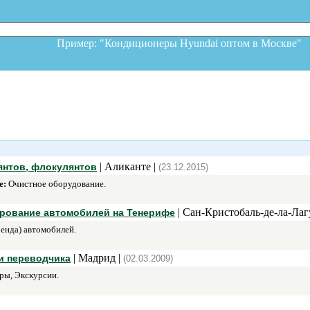
Пример: "Кондиционеры Hyundai оптом в Москв
| Аликанте |
янтов, флокулянтов
(23.12.2015)
е:
Очистное оборудование.
| Сан-Кристобаль-де-ла-Лаг
нирование автомобилей на Тенерифе
енда) автомобилей.
| Мадрид |
 и переводчика
(02.03.2009)
ры, Экскурсии.