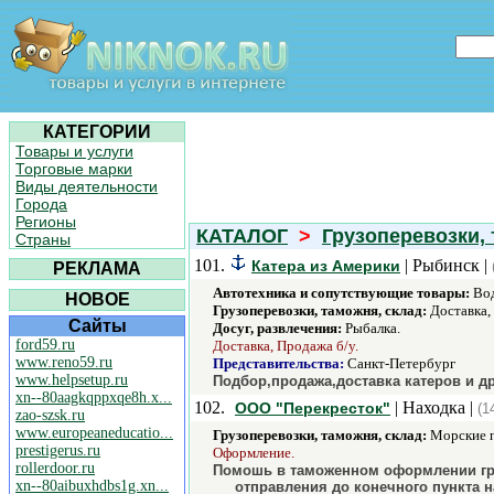
КАТЕГОРИИ
Товары и услуги
Торговые марки
Виды деятельности
Города
Регионы
КАТАЛОГ
>
Грузоперевозки, 
Страны
101.
| Рыбинск |
Катера из Америки
РЕКЛАМА
Автотехника и сопутствующие товары:
Вод
НОВОЕ
Грузоперевозки, таможня, склад:
Доставка,
Сайты
Досуг, развлечения:
Рыбалка.
ford59.ru
Доставка, Продажа б/у.
www.reno59.ru
Представительства:
Санкт-Петербург
www.helpsetup.ru
Подбор,продажа,доставка катеров и д
xn--80aagkqppxqe8h.x...
102.
| Находка |
ООО "Перекресток"
(1
zao-szsk.ru
www.europeaneducatio...
Грузоперевозки, таможня, склад:
Морские п
prestigerus.ru
Оформление.
rollerdoor.ru
Помошь в таможенном оформлении груз
xn--80aibuxhdbs1g.xn...
отправления до конечного пункта н