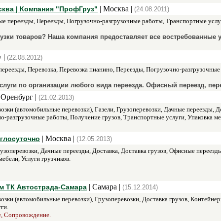
| Москва |
осква | Компания "ПрофГруз"
(24.08.2011)
е переезды, Переезды, Погрузочно-разгрузочные работы, Транспортные услу
рузки товаров? Наша компания предоставляет все востребованные у
 |
(22.08.2012)
ереезды, Перевозка, Перевозка пианино, Переезды, Погрузочно-разгрузочные р
уги по организации любого вида переезда. Офисный переезд, перее
 Оренбург |
(21.02.2013)
озки (автомобильные перевозки), Газели, Грузоперевозки, Дачные переезды, Д
о-разгрузочные работы, Получение грузов, Транспортные услуги, Упаковка меб
| Москва |
углосуточно
(12.05.2013)
узоперевозки, Дачные переезды, Доставка, Доставка грузов, Офисные переезд
ебели, Услуги грузчиков.
| Самара |
м ТК Автострада-Самара
(15.12.2014)
зки (автомобильные перевозки), Грузоперевозки, Доставка грузов, Контейнерн
ги.
е, Сопровождение.