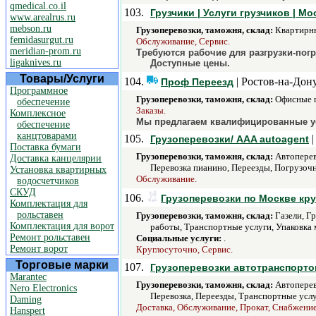
qmedical.co.il
103.
Грузчики | Услуги грузчиков | М
www.arealrus.ru
mebson.ru
Грузоперевозки, таможня, склад:
Квартирны
femidasurgut.ru
Обслуживание, Сервис.
meridian-prom.ru
Требуются рабочие для разгрузки-пог
ligaknives.ru
Доступные цены.
Товары/Услуги
104.
| Ростов-на-Дону
Проф Переезд
Программное
Грузоперевозки, таможня, склад:
Офисные п
обеспечение
Заказы.
Комплексное
Мы предлагаем квалифицированные усл
обеспечение
канцтоварами
105.
|
Грузоперевозки/ AAA autoagent
Поставка бумаги
Грузоперевозки, таможня, склад:
Автоперев
Доставка канцелярии
Перевозка пианино, Переезды, Погрузочн
Установка квартирных
Обслуживание.
водосчетчиков
СКУД
106.
Грузоперевозки по Москве кр
Комплектация для
рольставен
Грузоперевозки, таможня, склад:
Газели, Гр
Комплектация для ворот
работы, Транспортные услуги, Упаковка м
Ремонт рольставен
Социальные услуги:
.
Ремонт ворот
Круглосуточно, Сервис.
Торговые марки
107.
Грузоперевозки автотранспорто
Marantec
Грузоперевозки, таможня, склад:
Автоперево
Nero Electronics
Перевозка, Переезды, Транспортные услу
Daming
Доставка, Обслуживание, Прокат, Снабжени
Hanspert