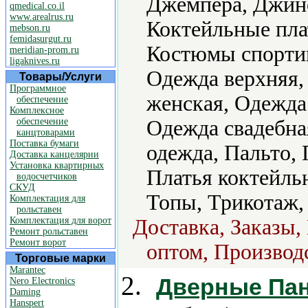
Джемпера, Джинс
qmedical.co.il
www.arealrus.ru
Коктейльные пла
mebson.ru
femidasurgut.ru
Костюмы спортив
meridian-prom.ru
ligaknives.ru
Одежда верхняя,
Товары/Услуги
Программное
женская, Одежда
обеспечение
Комплексное
обеспечение
Одежда свадебна
канцтоварами
Поставка бумаги
одежда, Пальто, 
Доставка канцелярии
Установка квартирных
Платья коктейль
водосчетчиков
СКУД
Топы, Трикотаж,
Комплектация для
рольставен
Комплектация для ворот
Доставка, Заказы,
Ремонт рольставен
Ремонт ворот
оптом, Производс
Торговые марки
Marantec
2.
Дверные Пан
Nero Electronics
Daming
Hanspert