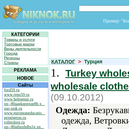
Пример: "К
КАТЕГОРИИ
Товары и услуги
Торговые марки
Виды деятельности
Города
Регионы
КАТАЛОГ
>
Турция
Страны
1.
РЕКЛАМА
Turkey wholes
НОВОЕ
wholesale clothe
Сайты
ford59.ru
(09.10.2012)
www.reno59.ru
www.helpsetup.ru
xn--80aagkqppxqe8h.x...
Одежда:
Безрукавк
zao-szsk.ru
www.europeaneducatio...
prestigerus.ru
одежда, Ветровк
rollerdoor.ru
xn--80aibuxhdbs1g.xn...