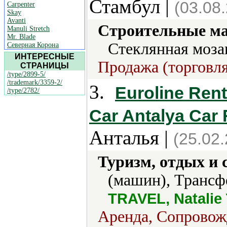
Стамбул |
(03.08
Carpenter
Skay
Avanti
Строительные м
Manuli Stretch
Mr. Blade
Стеклянная моза
Северная Корона
ИНТЕРЕСНЫЕ
Продажа (торговля
СТРАНИЦЫ
/type/2899-5/
/trademark/3359-2/
3.
Euroline Rent
/type/2782/
Car Antalya Car 
Анталья |
(25.02
Туризм, отдых и 
(машин), Трансф
TRAVEL, Natali
Аренда, Сопровож