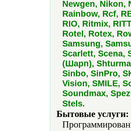
Newgen, Nikon, N
Rainbow, Rcf, R
RIO, Ritmix, RIT
Rotel, Rotex, Ro
Samsung, Samsun
Scarlett, Scena,
(Шарп), Shturman
Sinbo, SinPro, S
Vision, SMILE, S
Soundmax, Spezv
.
Stels
Бытовые услуги:
Программировани