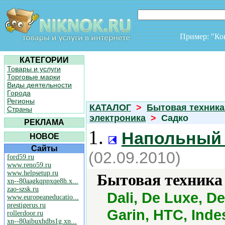
Пример: "К
КАТЕГОРИИ
Товары и услуги
Торговые марки
Виды деятельности
Города
Регионы
КАТАЛОГ
>
Бытовая техника
Страны
электроника
>
Садко
РЕКЛАМА
1.
Напольный
НОВОЕ
Сайты
(02.09.2010)
ford59.ru
www.reno59.ru
www.helpsetup.ru
Бытовая техника 
xn--80aagkqppxqe8h.x...
zao-szsk.ru
Dali, De Luxe, De
www.europeaneducatio...
prestigerus.ru
Garin, HTC, Inde
rollerdoor.ru
xn--80aibuxhdbs1g.xn...