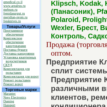
Klipsch, Kodak, 
qmedical.co.il
www.arealrus.ru
(Панасоник), Pfaf
mebson.ru
femidasurgut.ru
meridian-prom.ru
Polaroid, Proligh
ligaknives.ru
Wexler, Брест, 
Товары/Услуги
Программное
Контроль, Садк
обеспечение
Комплексное
обеспечение
Продажа (торговля
канцтоварами
Поставка бумаги
оптом.
Доставка канцелярии
Установка квартирных
Предприятие К
водосчетчиков
СКУД
сплит систем
Комплектация для
рольставен
Комплектация для ворот
Предприятие 
Ремонт рольставен
Ремонт ворот
различными в
Торговые марки
Marantec
клиентов, рем
Nero Electronics
Daming
кондиционера
Hanspert