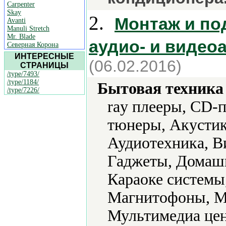
Carpenter
Skay
2.
Монтаж и по
Avanti
Manuli Stretch
Mr. Blade
аудио- и видео
Северная Корона
ИНТЕРЕСНЫЕ
(06.02.2016)
СТРАНИЦЫ
/type/7493/
/type/1184/
Бытовая техника 
/type/7226/
ray плееры, CD-
тюнеры, Акустик
Аудиотехника, В
Гаджеты, Домашн
Караоке системы
Магнитофоны, М
Мультимедиа цен