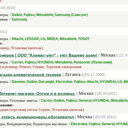
с.
.03.2010)
неры. /
.
Daikin, Fujitsu, Mitsubishi, Samsung (Самсунг)
ники. /
.
Samsung
2011)
неры. /
.
Hitachi, LESSAR, LG, MIDEA, Mitsubishi, TOSOT
е:
.
зницу, Установка (монтаж).
| Москва |
неров | ООО "Климат-уют" - уют Вашему дому!
(22.0
неры. /
.
Carrier, Fujitsu, HYUNDAI, Mitsubishi, Panasonic (Панасоник)
 в розницу, Ремонт, Сервис, Торговля электронная.
| Луганск |
агазин климатической техники
(01.12.2009)
неры. /
Daewoo, Daikin, DeLonghi, Electrolux, Fujitsu, Hitachi, HYUNDAI, LG, 
| Москва |
нтернет магазин. Оптом и в розницу.
(30.03.2011)
еры, Тепловые завесы. /
Carrier, Daikin, Fujitsu, General, HYUNDAI, Mitsubishi
дование:
.
дажа (торговля) оптом, Сервис, Установка (монтаж).
| Москва |
" купить кондиционеры,обогревател
(01.03.2012)
ры, Кондиционеры, Радиаторы масляные. /
Electrolux, Fujitsu, General, HYUND