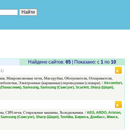
е"
Найдено сайтов:
65
| Показано: c
1
по
10
11)
я, Микроволновые печи, Мясорубки, Обогреватели, Отпариватели,
ебопечки, Электронные (карманные) переводчики (словари). /
Aircomfort,
c (Панасоник), Samsung, Samsung (Самсунг), Scarlett, Sharp (Шарп),
ы, СВЧ печи, Стиральные машины, Холодильники. /
AEG, ARDO, Ariston,
ипс), Samsung (Самсунг), Sharp (Шарп), Toshiba, Бирюса, Донбасс, Минск,