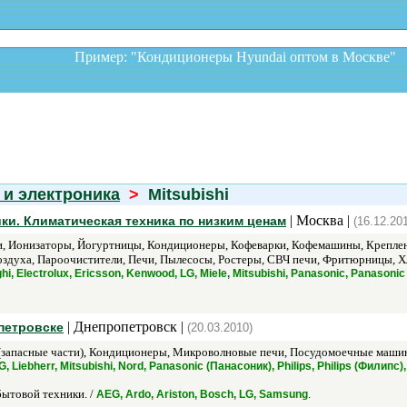
Пример: "Кондиционеры Hyundai оптом в Москв
 и электроника
>
Mitsubishi
| Москва |
ки. Климатическая техника по низким ценам
(16.12.20
, Ионизаторы, Йогуртницы, Кондиционеры, Кофеварки, Кофемашины, Креплени
оздуха, Пароочистители, Печи, Пылесосы, Ростеры, СВЧ печи, Фритюрницы, Хл
, Electrolux, Ericsson, Kenwood, LG, Miele, Mitsubishi, Panasonic, Panasoni
| Днепропетровск |
петровске
(20.03.2010)
(запасные части), Кондиционеры, Микроволновые печи, Посудомоечные машин
 LG, Liebherr, Mitsubishi, Nord, Panasonic (Панасоник), Philips, Philips (Фил
бытовой техники. /
.
AEG, Ardo, Ariston, Bosch, LG, Samsung