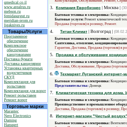
Консультации, Обслуживание, Ремонт, Серви
qmedical.co.il
www.arealrus.ru
3.
| Москва |
Компания Евробизнес
(30
mebson.ru
Бытовая техника и электроника:
Кондицио
femidasurgut.ru
Бытовые услуги:
Ремонт климатической тех
meridian-prom.ru
Продажа (торговля) в розницу, Ремонт.
ligaknives.ru
4.
| Волгоград |
Товары/Услуги
Титан Климат
(08.02.
Программное
Бытовая техника и электроника:
Кондицио
обеспечение
Сантехника, отопление, кондиционировани
Комплексное
Гарантия, Доставка, Продажа (торговля) в ро
обеспечение
5.
канцтоварами
Продажа и обслуживание кондицио
Поставка бумаги
Бытовая техника и электроника:
Кондицио
Доставка канцелярии
Доставка, Обслуживание, Продажа (торговля)
Установка квартирных
водосчетчиков
6.
Техмаркет Луганский интернет-м
СКУД
Бытовая техника и электроника:
Кондицио
Комплектация для
Представительства:
Донецк
рольставен
Комплектация для ворот
7.
Климатическая техника для дома. И
Ремонт рольставен
Бытовая техника и электроника:
Кондицион
Ремонт ворот
Производственное и промышленное обору
Торговые марки
Доставка, Продажа (торговля) в розницу, Про
Marantec
8.
Nero Electronics
Интернет-магазин "Чистый воздух
Daming
Бытовая техника и электроника:
Вентилято
Hanspert