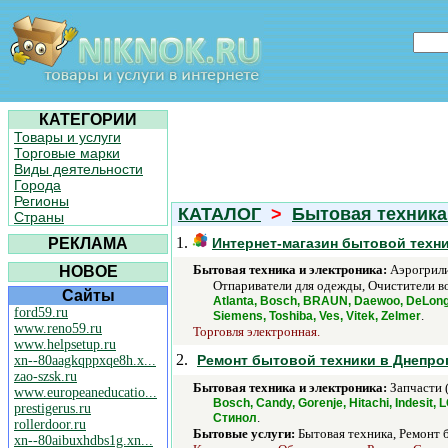
КАТЕГОРИИ
Товары и услуги
Торговые марки
Виды деятельности
Города
Регионы
КАТАЛОГ
>
Бытовая техника
Страны
1.
РЕКЛАМА
Интернет-магазин бытовой техни
Бытовая техника и электроника:
Аэрогрили
НОВОЕ
Отпариватели для одежды, Очистители в
Сайты
Atlanta, Bosch, BRAUN, Daewoo, DeLonghi
ford59.ru
.
Siemens, Toshiba, Ves, Vitek, Zelmer
www.reno59.ru
Торговля электронная.
www.helpsetup.ru
2.
Ремонт бытовой техники в Днепро
xn--80aagkqppxqe8h.x...
zao-szsk.ru
Бытовая техника и электроника:
Запчасти 
www.europeaneducatio...
Bosch, Candy, Gorenje, Hitachi, Indesit,
prestigerus.ru
.
Стинол
rollerdoor.ru
Бытовые услуги:
Бытовая техника, Ремонт 
xn--80aibuxhdbs1g.xn...