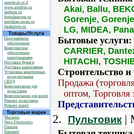
qmedical.co.il
Akai, Ballu, BEKO
www.arealrus.ru
mebson.ru
Gorenje, Gorenj
femidasurgut.ru
meridian-prom.ru
ligaknives.ru
LG, MIDEA, Pana
Товары/Услуги
Бытовые услуги:
Программное
обеспечение
Комплексное
CARRIER, Dantex,
обеспечение
канцтоварами
HITACHI, TOSHI
Поставка бумаги
Доставка канцелярии
Строительство и
Установка квартирных
водосчетчиков
Продажа (торговля
СКУД
Комплектация для
оптом, Торговля 
рольставен
Комплектация для ворот
Ремонт рольставен
Представительст
Ремонт ворот
Торговые марки
2.
| 
Пультовик
Marantec
Nero Electronics
Daming
Бытовая техника 
Hanspert