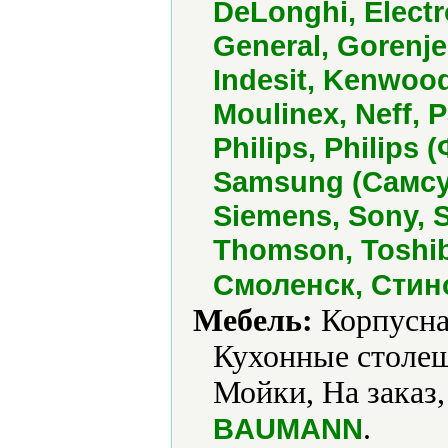
DeLonghi, Electro
General, Gorenj
Indesit, Kenwood
Moulinex, Neff, 
Philips, Philips
Samsung (Самсунг
Siemens, Sony, S
Thomson, Toshiba
Смоленск, Стин
Мебель:
Корпусная
Кухонные столеш
Мойки, На заказ,
.
BAUMANN