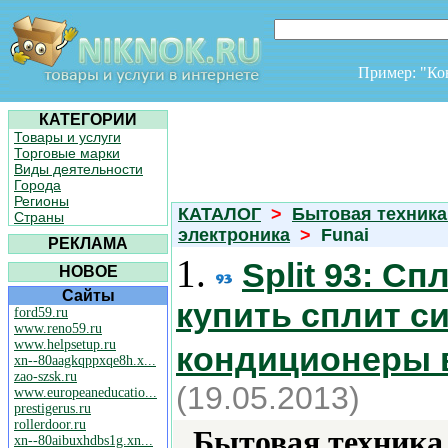
Пример: "К
КАТЕГОРИИ
Товары и услуги
Торговые марки
Виды деятельности
Города
Регионы
КАТАЛОГ
>
Бытовая техника
Страны
электроника
>
Funai
РЕКЛАМА
1.
Split 93: С
НОВОЕ
Сайты
купить сплит с
ford59.ru
www.reno59.ru
www.helpsetup.ru
кондиционеры 
xn--80aagkqppxqe8h.x...
zao-szsk.ru
(19.05.2013)
www.europeaneducatio...
prestigerus.ru
rollerdoor.ru
Бытовая техника 
xn--80aibuxhdbs1g.xn...