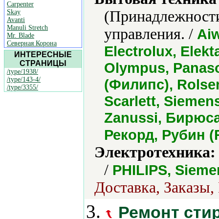
Carpenter
(Принадлежности
Skay
Avanti
Manuli Stretch
управления. /
Ai
Mr. Blade
Северная Корона
Electrolux, Elekt
ИНТЕРЕСНЫЕ
СТРАНИЦЫ
Olympus, Panason
/type/1938/
/type/143-4/
(Филипс), Rolse
/type/3355/
Scarlett, Siemen
Zanussi, Бирюса
Рекорд, Рубин 
Электротехника:
/
PHILIPS, Sieme
Доставка, Заказы,
3.
Ремонт сти