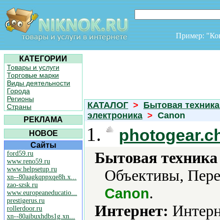
Пример: "К
КАТЕГОРИИ
Товары и услуги
Торговые марки
Виды деятельности
Города
Регионы
КАТАЛОГ
>
Бытовая техника
Страны
электроника
>
Canon
РЕКЛАМА
1.
photogear.c
НОВОЕ
Сайты
Бытовая техника 
ford59.ru
www.reno59.ru
www.helpsetup.ru
Объективы, Пере
xn--80aagkqppxqe8h.x...
zao-szsk.ru
.
Canon
www.europeaneducatio...
prestigerus.ru
Интернет:
Интерн
rollerdoor.ru
xn--80aibuxhdbs1g.xn...