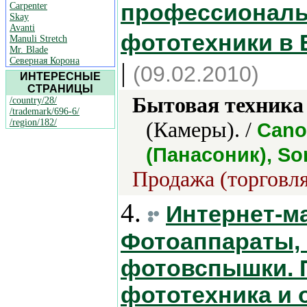
профессиональ
Carpenter
Skay
Avanti
фототехники в 
Manuli Stretch
Mr. Blade
Северная Корона
|
(09.02.2010)
ИНТЕРЕСНЫЕ
СТРАНИЦЫ
Бытовая техника 
/country/28/
/trademark/696-6/
/region/182/
(Камеры). /
Cano
(Панасоник), So
Продажа (торговля
4.
Интернет-м
Фотоаппараты,
фотовспышки. 
фототехника и 