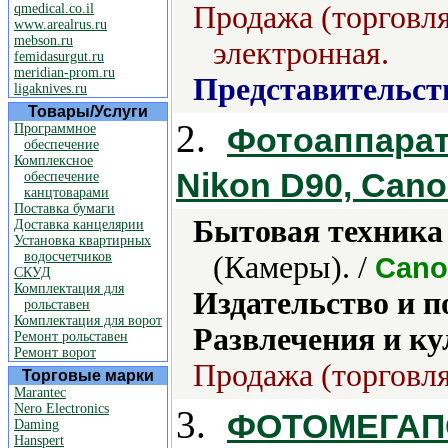
Продажа (торговля
qmedical.co.il
www.arealrus.ru
mebson.ru
электронная.
femidasurgut.ru
meridian-prom.ru
Представительст
ligaknives.ru
Товары/Услуги
2.
Программное
Фотоаппарат
обеспечение
Комплексное
Nikon D90, Can
обеспечение
канцтоварами
Поставка бумаги
Бытовая техника 
Доставка канцелярии
Установка квартирных
водосчетчиков
(Камеры). /
Cano
СКУД
Комплектация для
Издательство и 
рольставен
Комплектация для ворот
Развлечения и ку
Ремонт рольставен
Ремонт ворот
Продажа (торговля
Торговые марки
Marantec
Nero Electronics
3.
ФОТОМЕГАПО
Daming
Hanspert