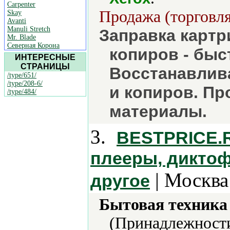
Carpenter
Продажа (торговля
Skay
Avanti
Manuli Stretch
Заправка картр
Mr. Blade
Северная Корона
копиров - быс
ИНТЕРЕСНЫЕ
СТРАНИЦЫ
Восстанавлив
/type/651/
/type/208-6/
и копиров. П
/type/484/
материалы.
3.
BESTPRICE.R
плееры, диктоф
| Москва
другое
Бытовая техника 
(Принадлежности