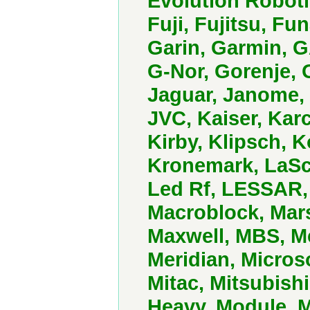
Evolution Robotic
Fuji, Fujitsu, F
Garin, Garmin, G
G-Nor, Gorenje, 
Jaguar, Janome, 
JVC, Kaiser, Kar
Kirby, Klipsch, K
Kronemark, LaSc
Led Rf, LESSAR,
Macroblock, Mars
Maxwell, MBS, M
Meridian, Microso
Mitac, Mitsubishi
Heavy, Module, 