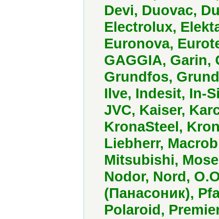
Devi, Duovac, Du
Electrolux, Elekt
Euronova, Eurotec
GAGGIA, Garin, G
Grundfos, Grundi
Ilve, Indesit, In-
JVC, Kaiser, Kar
KronaSteel, Kro
Liebherr, Macrobl
Mitsubishi, Moser
Nodor, Nord, O.
(Панасоник), Pfaf
Polaroid, Premie