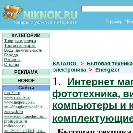
Пример: "К
КАТЕГОРИИ
Товары и услуги
Торговые марки
Виды деятельности
Города
Регионы
КАТАЛОГ
>
Бытовая техника
Страны
электроника
>
Energizer
РЕКЛАМА
1.
Интернет маг
НОВОЕ
Сайты
фототехника, в
ford59.ru
www.reno59.ru
компьютеры и 
www.helpsetup.ru
xn--80aagkqppxqe8h.x...
zao-szsk.ru
комплектующи
www.europeaneducatio...
prestigerus.ru
rollerdoor.ru
Бытовая техника 
xn--80aibuxhdbs1g.xn...