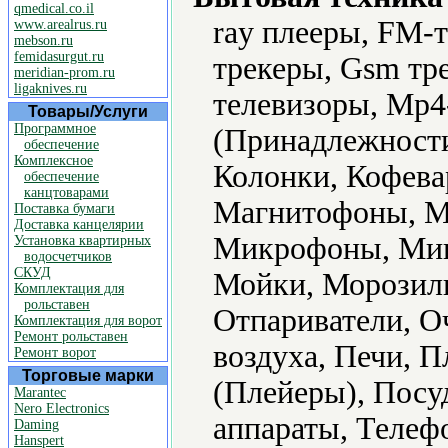
qmedical.co.il
ray плееры, FM-
www.arealrus.ru
mebson.ru
femidasurgut.ru
трекеры, Gsm тр
meridian-prom.ru
ligaknives.ru
телевизоры, Mp4
Товары/Услуги
Программное
(Принадлежности
обеспечение
Комплексное
Колонки, Кофева
обеспечение
канцтоварами
Магнитофоны, М
Поставка бумаги
Доставка канцелярии
Микрофоны, Мик
Установка квартирных
водосчетчиков
СКУД
Мойки, Морозил
Комплектация для
рольставен
Отпариватели, О
Комплектация для ворот
Ремонт рольставен
воздуха, Печи, 
Ремонт ворот
Торговые марки
(Плейеры), Пос
Marantec
Nero Electronics
аппараты, Телеф
Daming
Hanspert