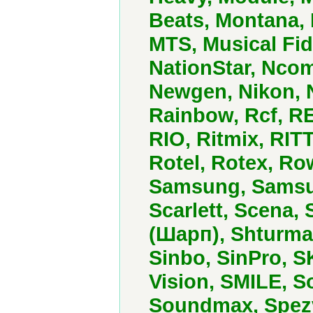
Beats, Montana,
MTS, Musical Fid
NationStar, Ncom
Newgen, Nikon, N
Rainbow, Rcf, R
RIO, Ritmix, RIT
Rotel, Rotex, Ro
Samsung, Samsun
Scarlett, Scena,
(Шарп), Shturman
Sinbo, SinPro, S
Vision, SMILE, S
Soundmax, Spezv