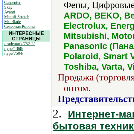
Фены, Цифровые 
Carpenter
Skay
Avanti
ARDO, BEKO, Be
Manuli Stretch
Mr. Blade
Electrolux, Ener
Северная Корона
ИНТЕРЕСНЫЕ
Mitsubishi, Moto
СТРАНИЦЫ
Panasonic (Пана
/trademark/752-2/
/type/1368/
/type/7504/
Polaroid, Smart 
Toshiba, Varta, V
Продажа (торговля
оптом.
Представительст
2.
Интернет-ма
бытовая техник