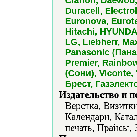
Clarion, Daewoo,
Duracell, Electrol
Euronova, Eurotec
Hitachi, HYUNDAI
LG, Liebherr, Max
Panasonic (Панас
Premier, Rainbow
(Сони), Viconte, 
Брест, Газэлект
Издательство и 
Верстка, Визитк
Календари, Ката
печать, Прайсы, 