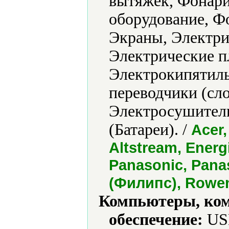
вытяжек, Фонари
оборудование, Ф
Экраны, Электри
Электрические п
Электрокипятиль
переводчики (сл
Электросушители
(Батареи). /
Acer
Altstream, Energ
Panasonic, Panas
(Филипс), Rowen
Компьютеры, ко
обеспечение:
USB