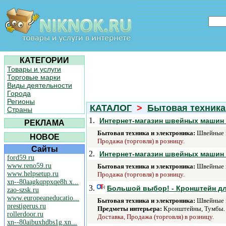
КАТЕГОРИИ
Товары и услуги
Торговые марки
Виды деятельности
Города
Регионы
КАТАЛОГ
>
Бытовая техника
Страны
1.
Интернет-магазин швейных маши
РЕКЛАМА
Бытовая техника и электроника:
Швейные 
НОВОЕ
Продажа (торговля) в розницу.
Сайты
2.
Интернет-магазин швейных маши
ford59.ru
www.reno59.ru
Бытовая техника и электроника:
Швейные 
www.helpsetup.ru
Продажа (торговля) в розницу.
xn--80aagkqppxqe8h.x...
3.
Большой выбор! - Кронштейн для
zao-szsk.ru
www.europeaneducatio...
Бытовая техника и электроника:
Швейные 
prestigerus.ru
Предметы интерьера:
Кронштейны, Тумбы.
rollerdoor.ru
Доставка, Продажа (торговля) в розницу.
xn--80aibuxhdbs1g.xn...