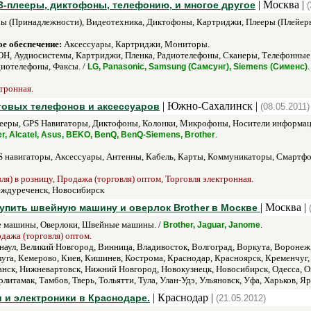
| Москва |
-плееры, диктофоны, телефонию, и многое другое
(
ы (Принадлежности), Видеотехника, Диктофоны, Картриджи, Плееры (Плейеры
е обеспечение:
Аксессуары, Картриджи, Мониторы.
ОН, Аудиосистемы, Картриджи, Пленка, Радиотелефоны, Сканеры, Телефонные
иотелефоны, Факсы. /
.
LG, Panasonic, Samsung (Самсунг), Siemens (Сименс)
ктронная.
| Южно-Сахалинск |
отовых телефонов и аксессуаров
(08.05.2011)
лееры, GPS Навигаторы, Диктофоны, Колонки, Микрофоны, Носители информац
.
r, Alcatel, Asus, BEKO, BenQ, BenQ-Siemens, Brother
 навигаторы, Аксессуары, Антенны, Кабель, Карты, Коммуникаторы, Смартфо
ля) в розницу, Продажа (торговля) оптом, Торговля электронная.
ждуреченск, Новосибирск
| Москва |
купить швейную машину и оверлок Brother в Москве
 машины, Оверлоки, Швейные машины. /
.
Brother, Jaguar, Janome
одажа (торговля) оптом.
наул, Великий Новгород, Винница, Владивосток, Волгоград, Воркута, Воронеж
луга, Кемерово, Киев, Кишинев, Кострома, Краснодар, Красноярск, Кременчуг,
к, Нижневартовск, Нижний Новгород, Новокузнецк, Новосибирск, Одесса, Омск
литамак, Тамбов, Тверь, Тольятти, Тула, Улан-Удэ, Ульяновск, Уфа, Харьков, Я
| Краснодар |
 и электроники в Краснодаре.
(21.05.2012)