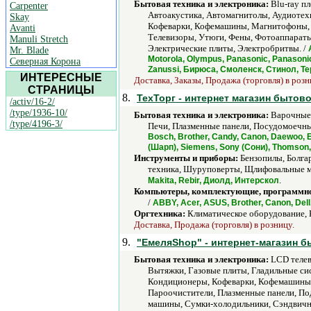
Бытовая техника и электроника:
Blu-ray п
Carpenter
Автоакустика, Автомагнитолы, Аудиотех
Skay
Кофеварки, Кофемашины, Магнитофоны, 
Avanti
Телевизоры, Утюги, Фены, Фотоаппараты
Manuli Stretch
Электрические плиты, Электробритвы. /
Mr. Blade
Motorola, Olympus, Panasonic, Panasonic 
Северная Корона
Zanussi, Бирюса, Смоленск, Стинол, Т
ИНТЕРЕСНЫЕ
Доставка, Заказы, Продажа (торговля) в розн
СТРАНИЦЫ
8.
ТехТорг - интернет магазин бытов
/activ/16-2/
/type/1936-10/
Бытовая техника и электроника:
Варочные 
/type/4196-3/
Печи, Плазменные панели, Посудомоечны
Bosch, Brother, Candy, Canon, Daewoo, El
(Шарп), Siemens, Sony (Сони), Thomson,
Инструменты и приборы:
Бензопилы, Болга
техника, Шуруповерты, Щлифовальные м
.
Makita, Rebir, Диолд, Интерскол
Компьютеры, комплектующие, программно
/
ABBY, Acer, ASUS, Brother, Canon, Dell,
Оргтехника:
Климатическое оборудование, 
Доставка, Продажа (торговля) в розницу.
9.
"ЕмеляShop" - интернет-магазин б
Бытовая техника и электроника:
LCD телев
Вытяжки, Газовые плиты, Гладильные си
Кондиционеры, Кофеварки, Кофемашины, 
Пароочистители, Плазменные панели, По
машины, Сумки-холодильники, Сэндвичн