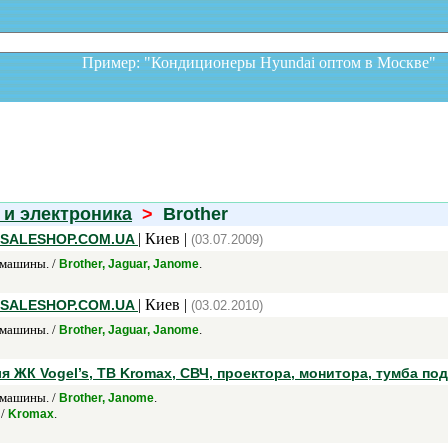
Пример: "Кондиционеры Hyundai оптом в Москв
 и электроника
>
Brother
| Киев |
н SALESHOP.COM.UA
(03.07.2009)
машины. /
.
Brother, Jaguar, Janome
| Киев |
н SALESHOP.COM.UA
(03.02.2010)
машины. /
.
Brother, Jaguar, Janome
 ЖК Vogel’s, ТВ Kromax, СВЧ, проектора, монитора, тумба под
машины. /
.
Brother, Janome
 /
.
Kromax