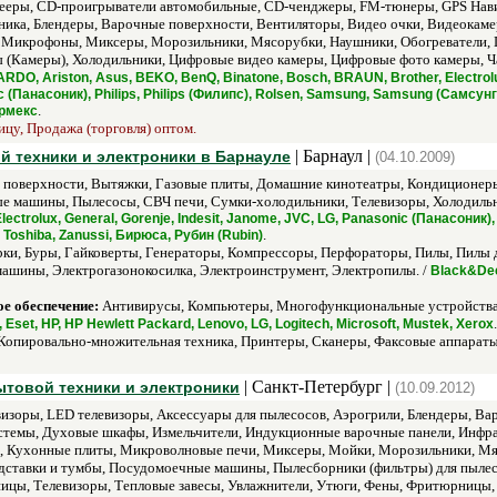
лееры, CD-проигрыватели автомобильные, CD-ченджеры, FM-тюнеры, GPS Нави
ника, Блендеры, Варочные поверхности, Вентиляторы, Видео очки, Видеокам
Микрофоны, Миксеры, Морозильники, Мясорубки, Наушники, Обогреватели, 
 (Камеры), Холодильники, Цифровые видео камеры, Цифровые фото камеры, 
ARDO, Ariston, Asus, BEKO, BenQ, Binatone, Bosch, BRAUN, Brother, Electrol
(Панасоник), Philips, Philips (Филипс), Rolsen, Samsung, Samsung (Самсунг), S
.
ермекс
ицу, Продажа (торговля) оптом.
| Барнаул |
ой техники и электроники в Барнауле
(04.10.2009)
поверхности, Вытяжки, Газовые плиты, Домашние кинотеатры, Кондиционеры
е машины, Пылесосы, СВЧ печи, Сумки-холодильники, Телевизоры, Холодиль
ectrolux, General, Gorenje, Indesit, Janome, JVC, LG, Panasonic (Панасоник),
.
 Toshiba, Zanussi, Бирюса, Рубин (Rubin)
рки, Буры, Гайковерты, Генераторы, Компрессоры, Перфораторы, Пилы, Пилы 
ашины, Электрогазонокосилка, Электроинструмент, Электропилы. /
Black&Dec
е обеспечение:
Антивирусы, Компьютеры, Многофункциональные устройства 
.
 Eset, HP, HP Hewlett Packard, Lenovo, LG, Logitech, Microsoft, Mustek, Xerox
Копировально-множительная техника, Принтеры, Сканеры, Факсовые аппараты
| Санкт-Петербург |
ытовой техники и электроники
(10.09.2012)
изоры, LED телевизоры, Аксессуары для пылесосов, Аэрогрили, Блендеры, Ва
стемы, Духовые шкафы, Измельчители, Индукционные варочные панели, Инфр
Кухонные плиты, Микроволновые печи, Миксеры, Мойки, Морозильники, Мясо
дставки и тумбы, Посудомоечные машины, Пылесборники (фильтры) для пылес
ицы, Телевизоры, Тепловые завесы, Увлажнители, Утюги, Фены, Фритюрницы,