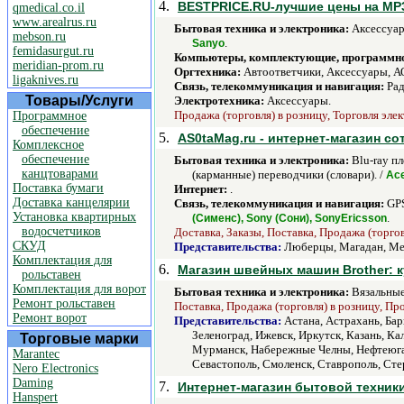
4.
BESTPRICE.RU-лучшие цены на МР3
qmedical.co.il
www.arealrus.ru
Бытовая техника и электроника:
Аксессуар
mebson.ru
.
Sanyo
femidasurgut.ru
Компьютеры, комплектующие, программно
meridian-prom.ru
Оргтехника:
Автоответчики, Аксессуары, А
ligaknives.ru
Связь, телекоммуникация и навигация:
Рад
Товары/Услуги
Электротехника:
Аксессуары.
Продажа (торговля) в розницу, Торговля эле
Программное
обеспечение
5.
AS0taMag.ru - интернет-магазин с
Комплексное
обеспечение
Бытовая техника и электроника:
Blu-ray п
канцтоварами
(карманные) переводчики (словари). /
Ace
Поставка бумаги
Интернет:
.
Доставка канцелярии
Связь, телекоммуникация и навигация:
GPS
Установка квартирных
.
(Сименс), Sony (Сони), SonyEricsson
водосчетчиков
Доставка, Заказы, Поставка, Продажа (торгов
СКУД
Представительства:
Люберцы, Магадан, Ме
Комплектация для
6.
Магазин швейных машин Brother: 
рольставен
Комплектация для ворот
Бытовая техника и электроника:
Вязальные
Ремонт рольставен
Поставка, Продажа (торговля) в розницу, Пр
Ремонт ворот
Представительства:
Астана, Астрахань, Бар
Зеленоград, Ижевск, Иркутск, Казань, Ка
Торговые марки
Мурманск, Набережные Челны, Нефтеюганс
Marantec
Севастополь, Смоленск, Ставрополь, Стер
Nero Electronics
Daming
7.
Интернет-магазин бытовой техники
Hanspert