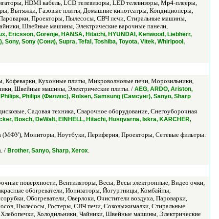
гаторы, HDMI кабель, LCD телевизоры, LED телевизоры, Mp4-плееры,
еры, Вытяжки, Газовые плиты, Домашние кинотеатры, Кондиционеры,
Пароварки, Проекторы, Пылесосы, СВЧ печи, Стиральные машины,
Чайники, Швейные машины, Электрические варочные панели,
ux, Ericsson, Gorenje, HANSA, Hitachi, HYUNDAI, Kenwood, Liebherr,
ony, Sony (Сони), Supra, Tefal, Toshiba, Toyota, Vitek, Whirlpool,
, Кофеварки, Кухонные плиты, Микроволновые печи, Морозильники,
ники, Швейные машины, Электрические плиты. /
AEG, ARDO, Ariston,
 Philips, Philips (Филипс), Rolsen, Samsung (Самсунг), Sanyo, Sharp
дисковые, Садовая техника, Сварочное оборудование, Снегоуборочная
ker, Bosch, DeWalt, EINHELL, Hitachi, Husqvarna, Iskra, KARCHER,
(МФУ), Мониторы, Ноутбуки, Периферия, Проекторы, Сетевые фильтры.
. /
.
Brother, Sanyo, Sharp, Xerox
рочные поверхности, Вентиляторы, Весы, Весы электронные, Видео очки,
акрасные обогреватели, Ионизаторы, Йогуртницы, Комбайны,
рубки, Обогреватели, Оверлоки, Очистители воздуха, Пароварки,
осов, Пылесосы, Ростеры, СВЧ печи, Соковыжималки, Стиральные
 Хлебопечки, Холодильники, Чайники, Швейные машины, Электрические