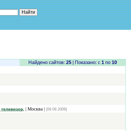
е"
Найдено сайтов:
25
| Показано: c
1
по
10
| Москва |
 телевизор,
(09.09.2009)