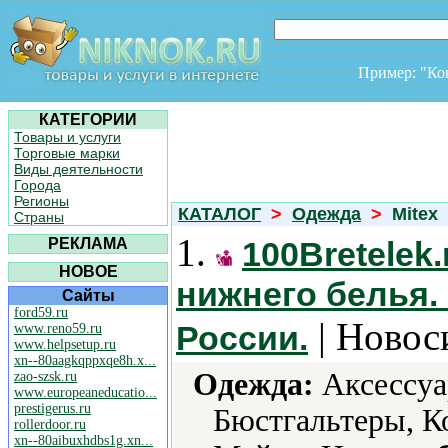
Пример: "К
КАТЕГОРИИ
Товары и услуги
Торговые марки
Виды деятельности
Города
Регионы
КАТАЛОГ
>
Одежда
>
Mitex
Страны
1.
РЕКЛАМА
100Bretelek
НОВОЕ
нижнего белья.
Сайты
ford59.ru
| Новос
России.
www.reno59.ru
www.helpsetup.ru
xn--80aagkqppxqe8h.x...
Одежда:
Аксессуар
zao-szsk.ru
www.europeaneducatio...
prestigerus.ru
Бюстгальтеры, К
rollerdoor.ru
xn--80aibuxhdbs1g.xn...