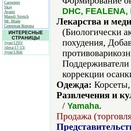
Формирование ов
Carpenter
Skay
DHC, FEALENA, 
Avanti
Manuli Stretch
Лекарства и мед
Mr. Blade
Северная Корона
(Биологически ак
ИНТЕРЕСНЫЕ
СТРАНИЦЫ
похудения, Доба
/type/1293/
/sfera/17-13/
противоварикозн
/type/1304/
Поддерживатели 
коррекции осанки
Одежда:
Корсеты,
Развлечения и ку
/
.
Yamaha
Продажа (торговля
Представительст