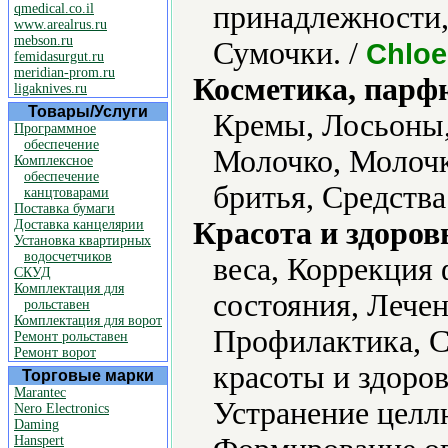
принадлежности,
qmedical.co.il
www.arealrus.ru
mebson.ru
Сумочки. /
Chloe
femidasurgut.ru
meridian-prom.ru
Косметика, парф
ligaknives.ru
Товары/Услуги
Кремы, Лосьоны,
Программное
обеспечение
Молочко, Молочк
Комплексное
обеспечение
бритья, Средства
канцтоварами
Поставка бумаги
Красота и здоров
Доставка канцелярии
Установка квартирных
водосчетчиков
веса, Коррекция
СКУД
Комплектация для
состояния, Лечен
рольставен
Комплектация для ворот
Профилактика, С
Ремонт рольставен
Ремонт ворот
красоты и здоро
Торговые марки
Marantec
Устранение целлю
Nero Electronics
Daming
Hanspert