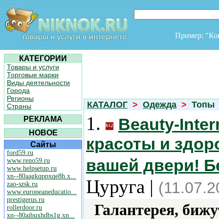
Пример: "К
КАТЕГОРИИ
Товары и услуги
Торговые марки
Виды деятельности
Города
Регионы
КАТАЛОГ
>
Одежда
>
Топы
Страны
1.
РЕКЛАМА
Beauty-Inte
НОВОЕ
красоты и здор
Сайты
ford59.ru
вашей двери! Б
www.reno59.ru
www.helpsetup.ru
xn--80aagkqppxqe8h.x...
Цуруга |
(11.07.2
zao-szsk.ru
www.europeaneducatio...
prestigerus.ru
Галантерея, бижу
rollerdoor.ru
xn--80aibuxhdbs1g.xn...