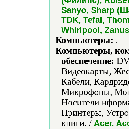
(Филипс), Rolse
Sanyo, Sharp (Ш
TDK, Tefal, Thoms
Whirlpool, Zanus
Компьютеры:
.
Компьютеры, ко
обеспечение:
DVD
Видеокарты, Жес
Кабели, Кардрид
Микрофоны, Мон
Носители нформа
Принтеры, Устро
книги. /
Acer, A