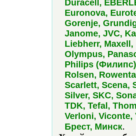
Duracell, EBERLE,
Euronova, Eurotec
Gorenje, Grundig
Janome, JVC, Ka
Liebherr, Maxell,
Olympus, Panason
Philips (Филипс)
Rolsen, Rowenta
Scarlett, Scena,
Silver, SKC, Son
TDK, Tefal, Thom
Verloni, Viconte,
.
Брест, Минск