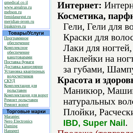
Интернет:
Интерн
qmedical.co.il
www.arealrus.ru
mebson.ru
Косметика, парф
femidasurgut.ru
meridian-prom.ru
Гели, Гели для в
ligaknives.ru
Товары/Услуги
Краски для воло
Программное
обеспечение
Лаки для ногтей,
Комплексное
обеспечение
Наклейки на ногт
канцтоварами
Поставка бумаги
за губами, Шамп
Доставка канцелярии
Установка квартирных
водосчетчиков
Красота и здоров
СКУД
Комплектация для
Маникюр, Машин
рольставен
Комплектация для ворот
натуральных вол
Ремонт рольставен
Ремонт ворот
Плойки, Расчески
Торговые марки
Marantec
.
IBD, Super Nail
Nero Electronics
Daming
Hanspert