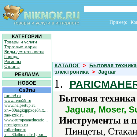
Пример: "К
КАТЕГОРИИ
Товары и услуги
Торговые марки
Виды деятельности
Города
Регионы
КАТАЛОГ
>
Бытовая техника
Страны
электроника
>
Jaguar
РЕКЛАМА
1.
PARICMAHE
НОВОЕ
Сайты
Бытовая техника 
ford59.ru
www.reno59.ru
www.helpsetup.ru
Jaguar, Moser, S
xn--80aagkqppxqe8h.x...
zao-szsk.ru
Инструменты и 
www.europeaneducatio...
prestigerus.ru
Пинцеты, Стака
rollerdoor.ru
xn--80aibuxhdbs1g.xn...