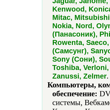
Jaguar, Janome, J
Kenwood, Konica, 
Mitac, Mitsubishi
Nokia, Nord, Ol
(Панасоник), Phi
Rowenta, Saeco
(Самсунг), Sanyo
Sony (Сони), So
Toshiba, Verloni,
.
Zanussi, Zelmer
Компьютеры, ко
обеспечение:
DVD
системы, Вебкам