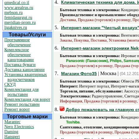
4.
Климатическая техника для дома. И
qmedical.co.il
www.arealrus.ru
Бытовая техника и электроника:
Кондицион
mebson.ru
Производственное и промышленное обору
femidasurgut.ru
Доставка, Продажа (торговля) в розницу, Про
meridian-prom.ru
5.
ligaknives.ru
Интернет-магазин "Чистый воздух
Товары/Услуги
Бытовая техника и электроника:
Вентилято
Программное
Заказы, Покупка, Поставка, Установка (монта
обеспечение
6.
Интернет-магазин электроники Nek
Комплексное
обеспечение
Бытовая техника и электроника:
Игровые п
канцтоварами
Panasonic (Панасоник), Philips, Samsung
Поставка бумаги
Продажа (торговля) в розницу, Продажа (тор
Доставка канцелярии
7.
| Москва |
Магазин Фото35
(04.12.201
Установка квартирных
водосчетчиков
Бытовая техника и электроника:
Обвесы РИ
СКУД
Интернет:
Интернет портал, Интернет-магаз
Комплектация для
Торговля, питание, обслуживание:
Аксессуа
рольставен
Электротехника:
Радиоуправление, Светоди
Комплектация для ворот
Информация, Продажа (торговля) в розницу, 
Ремонт рольставен
8.
Ремонт ворот
Добро пожаловать на главную ст
Торговые марки
Бытовая техника и электроника:
Кондицио
Marantec
.
Toshiba
Nero Electronics
Сантехника, отопление, кондиционировани
Daming
Продажа (торговля) в розницу, Продажа (тор
Hanspert