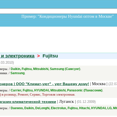
Пример: "Кондиционеры Hyundai оптом в Москв
 и электроника
>
Fujitsu
.03.2010)
неры. /
.
Daikin, Fujitsu, Mitsubishi, Samsung (Самсунг)
ники. /
.
Samsung
| Москва |
неров | ООО "Климат-уют" - уют Вашему дому!
(22.0
неры. /
.
Carrier, Fujitsu, HYUNDAI, Mitsubishi, Panasonic (Панасоник)
 в розницу, Ремонт, Сервис, Торговля электронная.
| Луганск |
агазин климатической техники
(01.12.2009)
неры. /
Daewoo, Daikin, DeLonghi, Electrolux, Fujitsu, Hitachi, HYUNDAI, LG, 