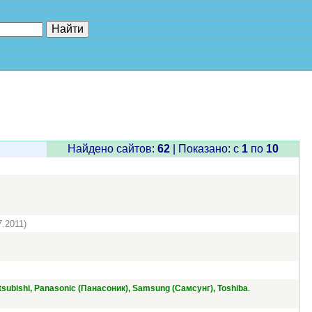
е"
Найдено сайтов:
62
| Показано: c
1
по
10
7.2011)
.
Mitsubishi, Panasonic (Панасоник), Samsung (Самсунг), Toshiba