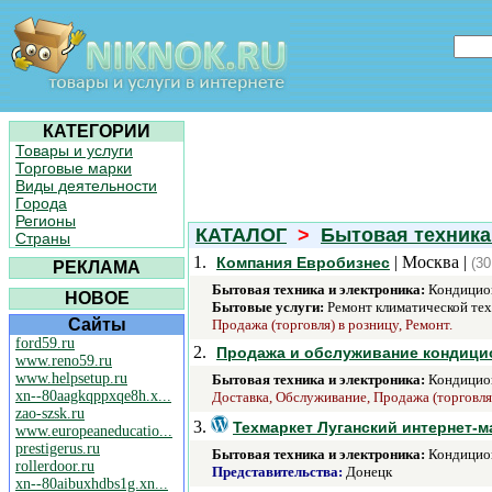
КАТЕГОРИИ
Товары и услуги
Торговые марки
Виды деятельности
Города
Регионы
КАТАЛОГ
>
Бытовая техника
Страны
1.
| Москва |
Компания Евробизнес
(30
РЕКЛАМА
Бытовая техника и электроника:
Кондицио
НОВОЕ
Бытовые услуги:
Ремонт климатической тех
Сайты
Продажа (торговля) в розницу, Ремонт.
ford59.ru
2.
Продажа и обслуживание кондицио
www.reno59.ru
www.helpsetup.ru
Бытовая техника и электроника:
Кондицио
xn--80aagkqppxqe8h.x...
Доставка, Обслуживание, Продажа (торговля)
zao-szsk.ru
3.
Техмаркет Луганский интернет-м
www.europeaneducatio...
prestigerus.ru
Бытовая техника и электроника:
Кондицио
rollerdoor.ru
Представительства:
Донецк
xn--80aibuxhdbs1g.xn...