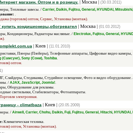
| Москва |
нтернет магазин. Оптом и в розницу.
(30.03.2011)
еры, Тепловые завесы. /
Carrier, Daikin, Fujitsu, General, HYUNDAI, Mitsubishi
дование:
.
дажа (торговля) оптом, Сервис, Установка (монтаж).
| Москва |
" купить кондиционеры,обогревател
(01.03.2012)
ры, Кондиционеры, Радиаторы масляные. /
Electrolux, Fujitsu, General, HYUND
ж).
| Киев |
omplekt.com.ua
(11.01.2010)
риставки, Плееры (Плейеры), Телефонные аппараты, Цифровые видео камеры,
.
 (Самсунг), Sony (Сони), Toshiba
говля) оптом.
1)
Г, Слайдеры, Стедикамы, Студийное освещение, Фото и видео оборудование. 
ины. /
.
AJAX, JavaScript, Joomla!
ры, Оборудование для рекламы.
одные светильнки, Стабилизаторы, Фотоаппараты.
Торговля электронная.
| Киев |
раницу - climatbaza
(20.05.2009)
неры. /
Airwell, Carrier, Chohu, Daikin, Fuji, Fujitsu, General, Hitachi, HYUND
е:
Климатическая техника.
говля) оптом, Установка (монтаж).