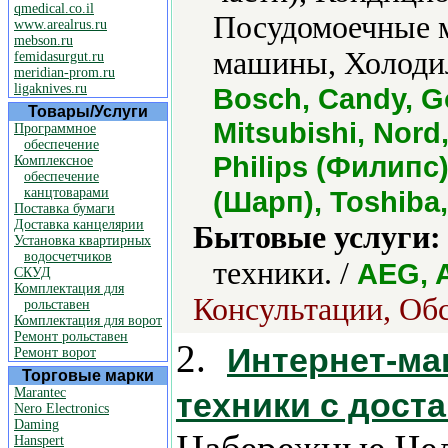
qmedical.co.il
Посудомоечные 
www.arealrus.ru
mebson.ru
машины, Холоди
femidasurgut.ru
meridian-prom.ru
ligaknives.ru
Bosch, Candy, Gor
Товары/Услуги
Mitsubishi, Nord
Программное
обеспечение
Philips (Филипс
Комплексное
обеспечение
канцтоварами
(Шарп), Toshiba
Поставка бумаги
Доставка канцелярии
Бытовые услуги:
Установка квартирных
водосчетчиков
техники. /
AEG, A
СКУД
Комплектация для
Консультации, Обс
рольставен
Комплектация для ворот
Ремонт рольставен
2.
Интернет-ма
Ремонт ворот
Торговые марки
Marantec
техники с дост
Nero Electronics
Daming
Hanspert