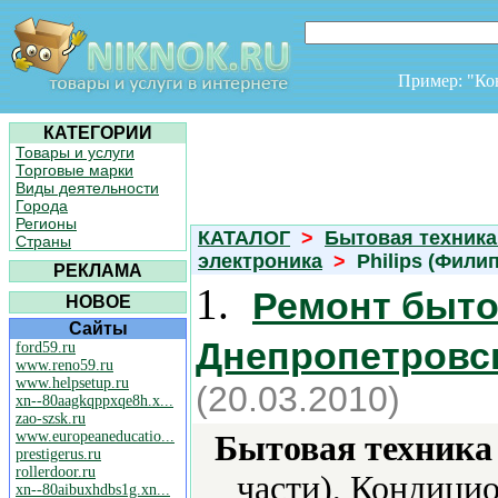
Пример: "К
КАТЕГОРИИ
Товары и услуги
Торговые марки
Виды деятельности
Города
Регионы
КАТАЛОГ
>
Бытовая техника
Страны
электроника
>
Philips (Филип
РЕКЛАМА
1.
Ремонт быто
НОВОЕ
Сайты
Днепропетровс
ford59.ru
www.reno59.ru
www.helpsetup.ru
(20.03.2010)
xn--80aagkqppxqe8h.x...
zao-szsk.ru
www.europeaneducatio...
Бытовая техника 
prestigerus.ru
rollerdoor.ru
части), Кондици
xn--80aibuxhdbs1g.xn...