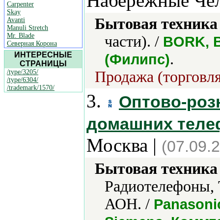
Набережные Че
Carpenter
Skay
Бытовая техника 
Avanti
Manuli Stretch
Mr. Blade
части). /
BORK, B
Северная Корона
ИНТЕРЕСНЫЕ
.
(Филипс)
СТРАНИЦЫ
/type/3205/
Продажа (торговля
/type/6304/
/trademark/1570/
3.
Оптово-роз
домашних теле
Москва |
(07.09.
Бытовая техника 
Радиотелефоны, 
АОН. /
Panasonic