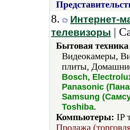
Представительст
8.
Интернет-ма
| С
телевизоры
Бытовая техника 
Видеокамеры, Ви
плиты, Домашние
Bosch, Electrolux
Panasonic (Панас
Samsung (Самсун
.
Toshiba
Компьютеры:
IP 
Продажа (торговля