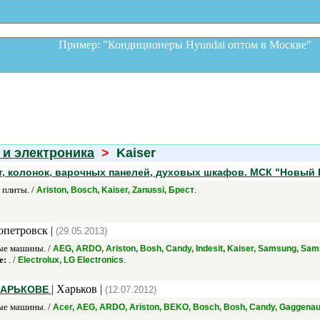
Пример: "Кондиционеры Hyundai оптом в Москв
 и электроника
>
Kaiser
ит, колонок, варочных панелей, духовых шкафов. МСК "Новый
плиты. /
.
Ariston, Bosch, Kaiser, Zanussi, Брест
опетровск |
(29.05.2013)
е машины. /
AEG, ARDO, Ariston, Bosh, Candy, Indesit, Kaiser, Samsung, Sam
е:
. /
.
Electrolux, LG Еlectronics
| Харьков |
ХАРЬКОВЕ
(12.07.2012)
е машины. /
Acer, AEG, ARDO, Ariston, BEKO, Bosch, Bosh, Candy, Gaggenau,