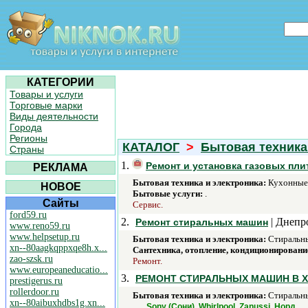
КАТЕГОРИИ
Товары и услуги
Торговые марки
Виды деятельности
Города
Регионы
КАТАЛОГ
>
Бытовая техника
Страны
1.
Ремонт и установка газовых пл
РЕКЛАМА
Бытовая техника и электроника:
Кухонные 
НОВОЕ
Бытовые услуги:
.
Сайты
Сервис.
ford59.ru
2.
| Днепр
Ремонт стиральных машин
www.reno59.ru
www.helpsetup.ru
Бытовая техника и электроника:
Стиральны
xn--80aagkqppxqe8h.x...
Сантехника, отопление, кондиционировани
zao-szsk.ru
Ремонт.
www.europeaneducatio...
3.
РЕМОНТ СТИРАЛЬНЫХ МАШИН В 
prestigerus.ru
rollerdoor.ru
Бытовая техника и электроника:
Стиральны
xn--80aibuxhdbs1g.xn...
.
Sony (Сони), Whirlpool, Zanussi, Норд