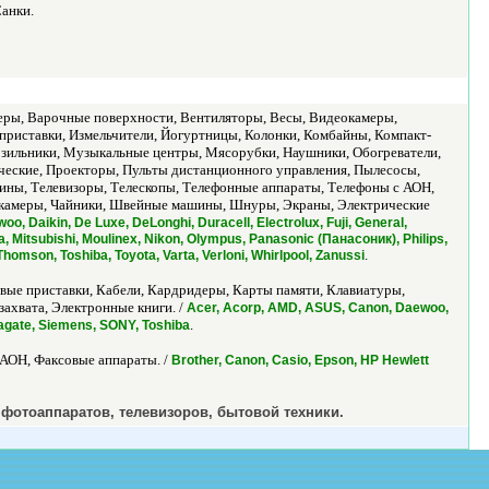
Санки.
еры, Варочные поверхности, Вентиляторы, Весы, Видеокамеры,
риставки, Измельчители, Йогуртницы, Колонки, Комбайны, Компакт-
ильники, Музыкальные центры, Мясорубки, Наушники, Обогреватели,
ческие, Проекторы, Пульты дистанционного управления, Пылесосы,
ны, Телевизоры, Телескопы, Телефонные аппараты, Телефоны с АОН,
 камеры, Чайники, Швейные машины, Шнуры, Экраны, Электрические
o, Daikin, De Luxe, DeLonghi, Duracell, Electrolux, Fuji, General,
a, Mitsubishi, Moulinex, Nikon, Olympus, Panasonic (Панасоник), Philips,
.
omson, Toshiba, Toyota, Varta, Verloni, Whirlpool, Zanussi
вые приставки, Кабели, Кардридеры, Карты памяти, Клавиатуры,
ахвата, Электронные книги. /
Acer, Acorp, AMD, ASUS, Canon, Daewoo,
.
eagate, Siemens, SONY, Toshiba
АОН, Факсовые аппараты. /
Brother, Canon, Casio, Epson, HP Hewlett
 фотоаппаратов, телевизоров, бытовой техники.