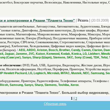
аскетбол, Боксерские перчатки, Велосипеды, Наколенники, Настольные игры, 
| Рязань |
и и электроники в Рязани "Планета Техно"
(20.03.2009)
ыватели автомобильные, Автоакустика, Автомагнитолы, Аудиотехника, Бленд
Газовые плиты, Диктофоны, Домашние кинотеатры, Духовые шкафы, Игровые п
нные плиты, Магнитофоны, Микроволновые печи, Микрофоны, Миксеры, Мороз
Плазменные панели, Плееры (Плейеры), Посудомоечные машины, Приборы опти
асы, Ростеры, СВЧ печи, Соковыжималки, Стереомагнитолы, Стиральные маши
Камеры), Хлебопечки, Холодильники, Цифровые видео камеры, Цифровые фото
 (Батареи). /
AEG, ARDO, Ariston, Bosch, Brother, Candy, Canon, Clarion, Daewo
sit, Jaguar, Janome, JVC, Kaiser, Kenwood, Kodak, Konica, LG, Liebherr, Minolt
ng (Самсунг), Sanyo, Sharp (Шарп), Siemens, SKC, Sony (Сони), TDK, Tefal, Th
е обеспечение:
DVD, Flash, USB, Адаптеры, Видеокарты, Жесткие диски, Игро
, Носители нформации, Ноутбуки, Периферия, Принтеры, Устройства видеоз
 HP Hewlett Packard, LG, Logitech, Microlab, MiTAC, Mustek, NEC, Samsung, S
оборудование, Принтеры, Радиотелефоны, Телефонные аппараты, Телефоны с 
.
, Ricoh, Samsung, Sanyo, Sharp, Siemens, Toshiba, Xerox
электроники в Рязани "Планета Техно". Большой выбор видеокамер,
1
|
2
Обратная связь