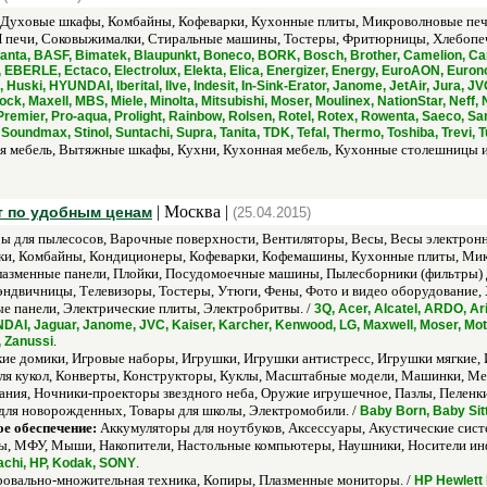
Духовые шкафы, Комбайны, Кофеварки, Кухонные плиты, Микроволновые печи
печи, Соковыжималки, Стиральные машины, Тостеры, Фритюрницы, Хлебопечк
lanta, BASF, Bimatek, Blaupunkt, Boneco, BORK, Bosch, Brother, Camelion, Can
EBERLE, Ectaco, Electrolux, Elekta, Elica, Energizer, Energy, EuroAON, Euronov
, Huski, HYUNDAI, Iberital, Ilve, Indesit, In-Sink-Erator, Janome, JetAir, Jura, 
ock, Maxell, MBS, Miele, Minolta, Mitsubishi, Moser, Moulinex, NationStar, Nef
d, Premier, Pro-aqua, Prolight, Rainbow, Rolsen, Rotel, Rotex, Rowenta, Saeco,
 Soundmax, Stinol, Suntachi, Supra, Tanita, TDK, Tefal, Thermo, Toshiba, Trevi, Tu
 мебель, Вытяжные шкафы, Кухни, Кухонная мебель, Кухонные столешницы из
| Москва |
ыт по удобным ценам
(25.04.2015)
ы для пылесосов, Варочные поверхности, Вентиляторы, Весы, Весы электрон
ки, Комбайны, Кондиционеры, Кофеварки, Кофемашины, Кухонные плиты, Мик
лазменные панели, Плойки, Посудомоечные машины, Пылесборники (фильтры) 
двичницы, Телевизоры, Тостеры, Утюги, Фены, Фото и видео оборудование,
е панели, Электрические плиты, Электробритвы. /
3Q, Acer, Alcatel, ARDO, A
UNDAI, Jaguar, Janome, JVC, Kaiser, Karcher, Kenwood, LG, Maxwell, Moser, Mo
.
, Zanussi
кие домики, Игровые наборы, Игрушки, Игрушки антистресс, Игрушки мягкие,
для кукол, Конверты, Конструкторы, Куклы, Масштабные модели, Машинки, Ме
ания, Ночники-проекторы звездного неба, Оружие игрушечное, Пазлы, Пеленки
 для новорожденных, Товары для школы, Электромобили. /
Baby Born, Baby Sit
е обеспечение:
Аккумуляторы для ноутбуков, Аксессуары, Акустические сист
 МФУ, Мыши, Накопители, Настольные компьютеры, Наушники, Носители инф
.
tachi, HP, Kodak, SONY
овально-множительная техника, Копиры, Плазменные мониторы. /
HP Hewlett