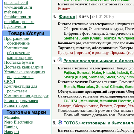
qmedical.co.il
Бытовые услуги:
Ремонт бытовой техники. 
www.arealrus.ru
Ремонт.
mebson.ru
4.
| Киев |
Фортоп
(21.01.2010)
femidasurgut.ru
meridian-prom.ru
Бытовая техника и электроника:
Аудиотехн
ligaknives.ru
Обогреватели, Очистители воздуха, Пла
Товары/Услуги
Цифровые фото камеры, Электрические п
Программное
Siemens, Sony (Сони), Toshiba, Whirlpool
Компьютеры, комплектующие, программно
обеспечение
Торговля, питание, обслуживание:
Камеры 
Комплексное
Продажа (торговля) в розницу, Продажа (тор
обеспечение
канцтоварами
5.
Ремонт холодильников в Алматы
Поставка бумаги
Доставка канцелярии
Бытовая техника и электроника:
Кондицион
Установка квартирных
Fujitsu, General, Haier, Hitachi, Indesit
водосчетчиков
Sharp (Шарп), Siemens, Silver, Sony, St
СКУД
Бытовые услуги:
Бытовая техника, Ремонт 
Комплектация для
Bosch, Elecrtolux, General Climate, Gore
рольставен
Обслуживание предприятий торговли:
Обор
Комплектация для ворот
Сантехника, отопление, кондиционировани
Ремонт рольставен
FUJITSU, Mitsubishi, Mitsubishi Electri
Ремонт ворот
Наладка, Обслуживание, Ремонт, Сервис, Уст
Профессиональный ремонт бытовых пр
Торговые марки
Полный пакет документов. Ремонто
Marantec
Nero Electronics
6.
FOTOS.Фототовары и бытовая тех
Daming
Бытовая техника и электроника:
CD-проигр
Hanspert