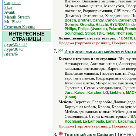
Вытяжки, Вязальные машины, Газовые п
Carpenter
Музыкальные центры, Мясорубки, Обогре
Skay
масляные, Радиоприемники, СВЧ печи, С
Avanti
(Камеры), Фотопленка, Холодильники, Ч
Manuli Stretch
Bosch, Brother, Candy, Canon, Carrier, Ch
Mr. Blade
Gorenje, Grundig, Hitachi, HYUNDAI, Inde
Северная Корона
Philips, Philips (Филипс), Polaroid, Pre
ИНТЕРЕСНЫЕ
Soundmax, Stinol, TDK, Tefal, Thomson, To
Хозяйственно-бытовые товары:
. /
Bosch, E
СТРАНИЦЫ
Продажа (торговля) в розницу, Продажа (тор
/type/257-11/
/type/3078/
7.
Интернет-магазин мебели и быт
/sfera/6/
Бытовая техника и электроника:
Blu-ray п
Автоакустика, Автомагнитолы, Аксессуар
канальные вентиляторы, Варочные повер
Вязальные машины, Газовые плиты, Глад
варочные панели, Инфракрасные обогрев
Кухонные плиты, Микроволновые печи, 
Сувениры, Сумки-холодильники, Сушиль
Jura, Kaiser, Karcher, LG, Liebherr, MACK
.
(Сони)
Мебель:
Верстаки, Гардеробы, Дачная (садо
Корпусная мебель, Кресла, Кресла руков
Мебель для ванных комнат, Мебель для о
Столешницы, Столы компьютерные. /
BAU
Kochland, La Lampada, Lanini, Lapalma, L
Продажа (торговля) в розницу, Продажа (тор
8.
| Тюмень 
Торговый дом Сафари