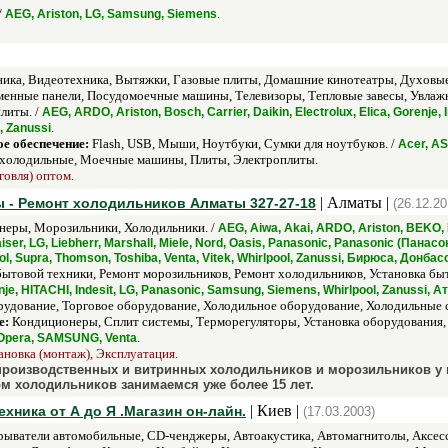
/
.
AEG, Ariston, LG, Samsung, Siemens
ика, Видеотехника, Вытяжки, Газовые плиты, Домашние кинотеатры, Духовы
зменные панели, Посудомоечные машины, Телевизоры, Тепловые завесы, Увлаж
литы. /
AEG, ARDO, Ariston, Bosch, Carrier, Daikin, Electrolux, Elica, Gorenje, 
.
, Zanussi
е обеспечение:
Flash, USB, Мыши, Ноутбуки, Сумки для ноутбуков. /
Acer, AS
холодильные, Моечные машины, Плиты, Электроплиты.
говля) оптом.
| Алматы |
 - Ремонт холодильников Алматы 327-27-18
(26.12.20
еры, Морозильники, Холодильники. /
AEG, Aiwa, Akai, ARDO, Ariston, BEKO, 
, Kaiser, LG, Liebherr, Marshall, Miele, Nord, Oasis, Panasonic, Panasonic (Пан
inol, Supra, Thomson, Toshiba, Venta, Vitek, Whirlpool, Zanussi, Бирюса, Донб
бытовой техники, Ремонт морозильников, Ремонт холодильников, Установка бы
nje, HITACHI, Indesit, LG, Panasonic, Samsung, Siemens, Whirlpool, Zanussi, А
удование, Торговое оборудование, Холодильное оборудование, Холодильные с
е:
Кондиционеры, Сплит системы, Терморегуляторы, Установка оборудования,
.
c, Opera, SAMSUNG, Venta
ановка (монтаж), Эксплуатация.
оизводственных и витринных холодильников и морозильников у кл
м холодильников занимаемся уже более 15 лет.
| Киев |
ника от А до Я .Магазин он-лайн.
(17.03.2003)
ыватели автомобильные, CD-ченджеры, Автоакустика, Автомагнитолы, Аксесс