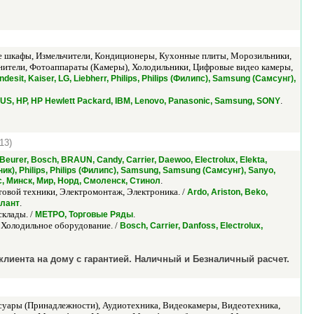
е шкафы, Измельчители, Кондиционеры, Кухонные плиты, Морозильники,
нители, Фотоаппараты (Камеры), Холодильники, Цифровые видео камеры,
Indesit, Kaiser, LG, Liebherr, Philips, Philips (Филипс), Samsung (Самсунг),
.
US, HP, HP Hewlett Packard, IBM, Lenovo, Panasonic, Samsung, SONY
13)
Beurer, Bosch, BRAUN, Candy, Carrier, Daewoo, Electrolux, Elekta,
асоник), Philips, Philips (Филипс), Samsung, Samsung (Самсунг), Sanyo,
.
асс, Минск, Мир, Норд, Смоленск, Стинол
товой техники, Электромонтаж, Электроника. /
Ardo, Ariston, Beko,
.
тлант
клады. /
.
МЕТРО, Торговые Ряды
 Холодильное оборудование. /
Bosch, Carrier, Danfoss, Electrolux,
иента на дому с гарантией. Наличный и Безналичный расчет.
уары (Принадлежности), Аудиотехника, Видеокамеры, Видеотехника,