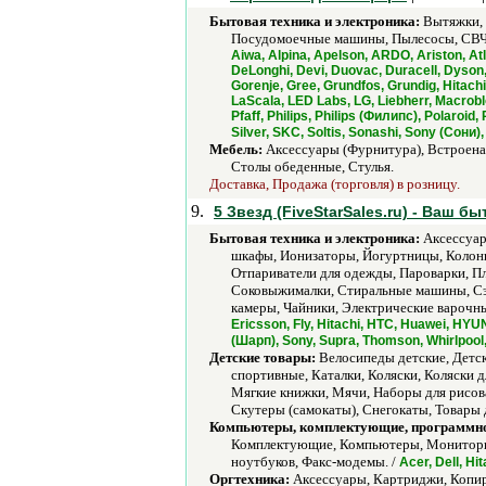
Бытовая техника и электроника:
Вытяжки, 
Посудомоечные машины, Пылесосы, СВЧ 
Aiwa, Alpina, Apelson, ARDO, Ariston, At
DeLonghi, Devi, Duovac, Duracell, Dyson, 
Gorenje, Gree, Grundfos, Grundig, Hitachi
LaScala, LED Labs, LG, Liebherr, Macrobl
Pfaff, Philips, Philips (Филипс), Polaroi
Silver, SKC, Soltis, Sonashi, Sony (Сони),
Мебель:
Аксессуары (Фурнитура), Встроеная
Столы обеденные, Стулья.
Доставка, Продажа (торговля) в розницу.
9.
5 Звезд (FiveStarSales.ru) - Ваш б
Бытовая техника и электроника:
Аксессуар
шкафы, Ионизаторы, Йогуртницы, Колон
Отпариватели для одежды, Пароварки, П
Соковыжималки, Стиральные машины, Сэн
камеры, Чайники, Электрические варочны
Ericsson, Fly, Hitachi, HTC, Huawei, HY
(Шарп), Sony, Supra, Thomson, Whirlpool
Детские товары:
Велосипеды детские, Детс
спортивные, Каталки, Коляски, Коляски 
Мягкие книжки, Мячи, Наборы для рисов
Скутеры (самокаты), Снегокаты, Товары
Компьютеры, комплектующие, программно
Комплектующие, Компьютеры, Мониторы,
ноутбуков, Факс-модемы. /
Acer, Dell, Hi
Оргтехника:
Аксессуары, Картриджи, Копир