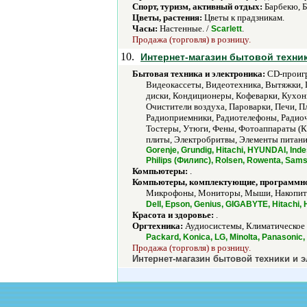
Спорт, туризм, активный отдых:
Барбекю, Б
Цветы, растения:
Цветы к прадзникам.
Часы:
Настенные. /
.
Scarlett
Продажа (торговля) в розницу.
10.
Интернет-магазин бытовой техник
Бытовая техника и электроника:
CD-проигр
Видеокассеты, Видеотехника, Вытяжки, 
диски, Кондиционеры, Кофеварки, Кухо
Очистители воздуха, Пароварки, Печи, 
Радиоприемники, Радиотелефоны, Радиоч
Тостеры, Утюги, Фены, Фотоаппараты (
плиты, Электробритвы, Элементы питания
Gorenje, Grundig, Hitachi, HYUNDAI, Inde
Philips (Филипс), Rolsen, Rowenta, Samsu
Компьютеры:
.
Компьютеры, комплектующие, программно
Микрофоны, Мониторы, Мыши, Накопители
Dell, Epson, Genius, GIGABYTE, Hitachi,
Красота и здоровье:
.
Оргтехника:
Аудиосистемы, Климатическое 
Packard, Konica, LG, Minolta, Panasonic
Продажа (торговля) в розницу.
Интернет-магазин бытовой техники и 