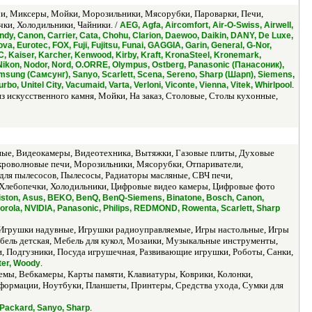
, Миксеры, Мойки, Морозильники, Мясорубки, Пароварки, Печи,
и, Холодильники, Чайники. /
AEG, Agfa, Aircomfort, Air-O-Swiss, Airwell,
dy, Canon, Carrier, Cata, Chohu, Clarion, Daewoo, Daikin, DANY, De Luxe,
a, Eurotec, FOX, Fuji, Fujitsu, Funai, GAGGIA, Garin, General, G-Nor,
JVC, Kaiser, Karcher, Kenwood, Kirby, Kraft, KronaSteel, Kronemark,
f, Nikon, Nodor, Nord, O.ORRE, Olympus, Ostberg, Panasonic (Панасоник),
 Samsung (Самсунг), Sanyo, Scarlett, Scena, Sereno, Sharp (Шарп), Siemens,
.
rbo, Unitel City, Vacumaid, Varta, Verloni, Viconte, Vienna, Vitek, Whirlpool
 искусственного камня, Мойки, На заказ, Столовые, Столы кухонные,
ные, Видеокамеры, Видеотехника, Вытяжки, Газовые плиты, Духовые
роволновые печи, Морозильники, Мясорубки, Отпариватели,
для пылесосов, Пылесосы, Радиаторы масляные, СВЧ печи,
 Хлебопечки, Холодильники, Цифровые видео камеры, Цифровые фото
riston, Asus, BEKO, BenQ, BenQ-Siemens, Binatone, Bosch, Canon,
torola, NVIDIA, Panasonic, Philips, REDMOND, Rowenta, Scarlett, Sharp
 Игрушки надувные, Игрушки радиоуправляемые, Игры настольные, Игры
бель детская, Мебель для кукол, Мозаики, Музыкальные инструменты,
, Подгузники, Посуда игрушечная, Развивающие игрушки, Роботы, Санки,
.
ter, Woody
емы, Вебкамеры, Карты памяти, Клавиатуры, Коврики, Колонки,
ормации, Ноутбуки, Планшеты, Принтеры, Средства ухода, Сумки для
.
 Packard, Sanyo, Sharp