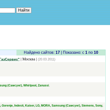
е"
Найдено сайтов:
17
| Показано: c
1
по
10
| Москва |
 ГазСервис"
(20.03.2011)
.
sung (Самсунг), Whirlpool, Zanussi
 Gorenje, Indesit, Kaiser, LG, MORA, Samsung (Самсунг), Siemens, Sony,