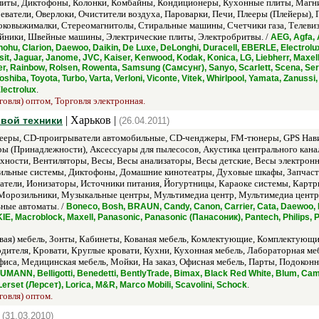
литы, Диктофоны, Колонки, Комбайны, Кондиционеры, Кухонные плиты, Маг
ватели, Оверлоки, Очистители воздуха, Пароварки, Печи, Плееры (Плейеры)
оковыжималки, Стереомагнитолы, Стиральные машины, Счетчики газа, Телеви
айники, Швейные машины, Электрические плиты, Электробритвы. /
AEG, Agfa, 
ohu, Clarion, Daewoo, Daikin, De Luxe, DeLonghi, Duracell, EBERLE, Electrolux, E
sit, Jaguar, Janome, JVC, Kaiser, Kenwood, Kodak, Konica, LG, Liebherr, Maxell
mier, Rainbow, Rolsen, Rowenta, Samsung (Самсунг), Sanyo, Scarlett, Scena, Se
shiba, Toyota, Turbo, Varta, Verloni, Viconte, Vitek, Whirlpool, Yamata, Zanussi
.
lectrolux
говля) оптом, Торговля электронная.
| Харьков |
овой техники
(26.04.2011)
лееры, CD-проигрыватели автомобильные, CD-ченджеры, FM-тюнеры, GPS Нави
ы (Принадлежности), Аксессуары для пылесосов, Акустика центрального кана
хности, Вентиляторы, Весы, Весы анализаторы, Весы детские, Весы электрон
ильные системы, Диктофоны, Домашние кинотеатры, Духовые шкафы, Запчасти
атели, Ионизаторы, Источники питания, Йогуртницы, Караоке системы, Картр
Морозильники, Музыкальные центры, Мультимедиа центр, Мультимедиа центр
ные автоматы. /
Boneco, Bosh, BRAUN, Candy, Canon, Carrier, Cata, Daewoo, Dai
IE, Macroblock, Maxell, Panasonic, Panasonic (Панасоник), Pantech, Philips, Po
вая) мебель, Зонты, Кабинеты, Кованая мебель, Комлектующие, Комплектующи
одителя, Кровати, Круглые кровати, Кухни, Кухонная мебель, Лабораторная ме
фиса, Медицинская мебель, Мойки, На заказ, Офисная мебель, Парты, Подокон
MANN, Belligotti, Benedetti, BentlyTrade, Bimax, Black Red White, Blum, Cam
.
erset (Лерсет), Lorica, M&R, Marco Mobili, Scavolini, Schock
говля) оптом.
|
(31.03.2010)