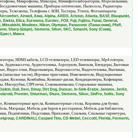
нитофоны, Микрофоны, Миксеры, Минифотолаборатории, Морозильники,
, Посудомоечные машины, Приборы оптические, Пылесосы, Радиаторы
зоры, Телескопы, Телефоны с АОН, Тостеры, Утюги, Фотоаппараты
Aircomfort, Airwell, Aiwa, Alpina, ARDO, Ariston, Atlanta, BASF, Blaupunkt,
lekta, Elica, Euronova, Eurotec, FOX, Fuji, Fujitsu, Funai, General,
, Mitsubishi, Moulinex, Nikon, Olympus, Panasonic (Панасоник), Pfaff,
reno, Sharp (Шарп), Siemens, Silver, SKC, Sonashi, Sony (Сони),
.
, Брест, Минск
гаторы, HDMI кабель, LCD телевизоры, LED телевизоры, Mp4-плееры,
ла, Аудиокассеты, Аудиотехника, Аэрогрили, Бинокли, Блендеры, Бытовые
ные, Видео очки, Видеокамеры, Видеокассеты, Видеотехника, Вытяжки,
 (запасные части), Игровые приставки, Измельчители, Индукционные
иджи, Колонки, Комбайны, Компакт-диски, Кондиционеры, Кофеварки,
ы, Мясорубки, СВЧ печи, Соковыжималки, Стиральные машины,
kin, Dali, Devi, Dinuy, Dirt Dog, Duovac, In-Sink-Erator, Janome, JetAir,
laroid, Premier, Shturman, Shure, Siemens, Silver, SinPro, Soltis, Sony
е, Компьютерные кресла, Компьютерные столы, Корзины для бумаг,
бель, Матрацы, Мебель для баров и ресторанов, Мебель для библиотек,
ники, Подпятники, Подставки, Прихожие, Спальни, Спальные гарнитуры,
elgroup, CARDINALI, Caspani Tino, CD-Mebel, Ceccotti, Florida, Formerin,