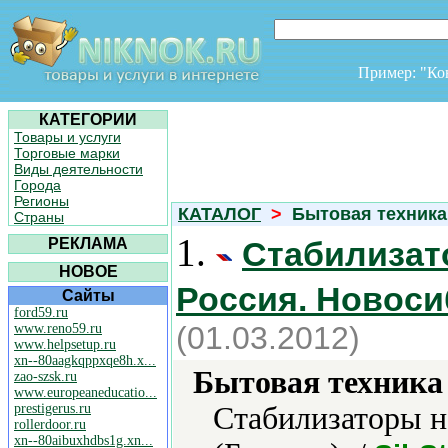
Пример: "К
КАТЕГОРИИ
Товары и услуги
Торговые марки
Виды деятельности
Города
Регионы
КАТАЛОГ
>
Бытовая техника 
Страны
1.
РЕКЛАМА
Стабилизат
НОВОЕ
Россия. Новоси
Сайты
ford59.ru
(01.03.2012)
www.reno59.ru
www.helpsetup.ru
xn--80aagkqppxqe8h.x...
Бытовая техника 
zao-szsk.ru
www.europeaneducatio...
prestigerus.ru
Стабилизаторы н
rollerdoor.ru
xn--80aibuxhdbs1g.xn...