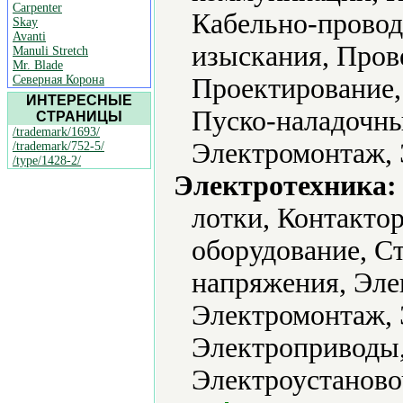
Carpenter
Кабельно-провод
Skay
Avanti
изыскания, Прове
Manuli Stretch
Mr. Blade
Северная Корона
Проектирование,
ИНТЕРЕСНЫЕ
Пуско-наладочны
СТРАНИЦЫ
/trademark/1693/
Электромонтаж, 
/trademark/752-5/
/type/1428-2/
Электротехника:
лотки, Контакто
оборудование, С
напряжения, Эле
Электромонтаж,
Электроприводы,
Электроустаново