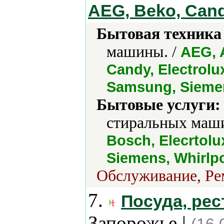
AEG, Beko, Can
Бытовая техника 
машины. /
AEG, 
Candy, Electrolu
Samsung, Siemen
Бытовые услуги:
стиральных маши
Bosch, Elecrtolu
Siemens, Whirlpo
Обслуживание, Рем
7.
Посуда, ре
Запорожье |