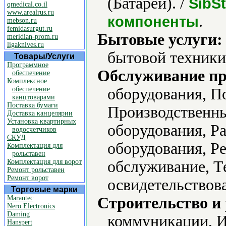
(Батареи). /
SibSt
qmedical.co.il
www.arealrus.ru
.
компоненты
mebson.ru
femidasurgut.ru
Бытовые услуги:
meridian-prom.ru
ligaknives.ru
бытовой техники
Товары/Услуги
Программное
Обслуживание пр
обеспечение
Комплексное
обеспечение
оборудования, П
канцтоварами
Поставка бумаги
Производственны
Доставка канцелярии
Установка квартирных
оборудования, Р
водосчетчиков
СКУД
оборудования, Р
Комплектация для
рольставен
Комплектация для ворот
обслуживание, Т
Ремонт рольставен
Ремонт ворот
освидетельствов
Торговые марки
Marantec
Строительство и
Nero Electronics
Daming
коммуникации, И
Hanspert