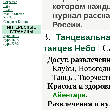
Carpenter
котором кажды
Skay
Avanti
журнал расска
Manuli Stretch
Mr. Blade
Северная Корона
России.
ИНТЕРЕСНЫЕ
СТРАНИЦЫ
3.
Танцевальна
/type/1095/
/type/1697/
/type/2239/
| С
танцев Небо
Досуг, развлечен
Клубы, Новогодн
Танцы, Творчест
Красота и здоров
.
Айенгара
Развлечения и ку