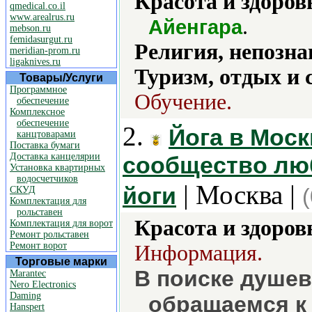
Красота и здоров
qmedical.co.il
www.arealrus.ru
.
Айенгара
mebson.ru
femidasurgut.ru
Религия, непозна
meridian-prom.ru
ligaknives.ru
Туризм, отдых и 
Товары/Услуги
Программное
Обучение.
обеспечение
Комплексное
обеспечение
2.
Йога в Моск
канцтоварами
Поставка бумаги
Доставка канцелярии
сообщество лю
Установка квартирных
водосчетчиков
| Москва |
йоги
СКУД
Комплектация для
рольставен
Красота и здоров
Комплектация для ворот
Ремонт рольставен
Ремонт ворот
Информация.
Торговые марки
В поиске душев
Marantec
Nero Electronics
Daming
обращаемся к 
Hanspert