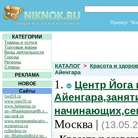
Пример: "К
КАТЕГОРИИ
Товары и услуги
Торговые марки
Виды деятельности
Города
Регионы
КАТАЛОГ
>
Красота и здоро
Страны
Айенгара
РЕКЛАМА
1.
Центр Йога 
НОВОЕ
Сайты
Айенгара,занят
ford59.ru
www.reno59.ru
www.helpsetup.ru
начинающих,сем
xn--80aagkqppxqe8h.x...
zao-szsk.ru
Москва |
www.europeaneducatio...
(13.05.
prestigerus.ru
rollerdoor.ru
xn--80aibuxhdbs1g.xn...