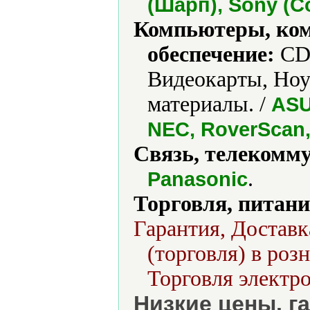
(Шарп), Sony (С
Компьютеры, ко
обеспечение:
CD-
Видеокарты, Ноу
материалы. /
ASU
NEC, RoverScan,
Связь, телекомм
.
Panasonic
Торговля, питани
Гарантия, Доставк
(торговля) в роз
Торговля электро
Низкие цены, г