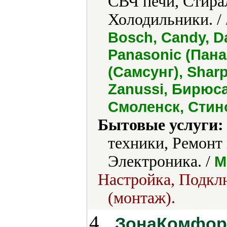
СВЧ печи, Стира
Холодильники. /
Bosch, Candy, D
Panasonic (Пан
(Самсунг), Sharp
Zanussi, Бирюса
Смоленск, Стин
Бытовые услуги:
техники, Ремонт
Электроника. /
М
Настройка, Подклю
(монтаж).
4.
ЗонаКомфор