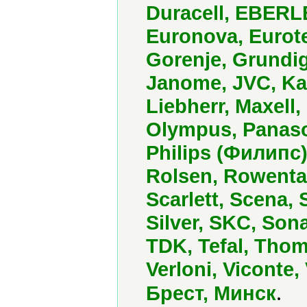
Duracell, EBERLE,
Euronova, Eurotec
Gorenje, Grundig
Janome, JVC, Ka
Liebherr, Maxell,
Olympus, Panason
Philips (Филипс)
Rolsen, Rowenta
Scarlett, Scena,
Silver, SKC, Son
TDK, Tefal, Thom
Verloni, Viconte,
.
Брест, Минск