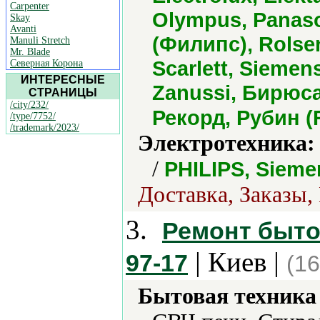
Carpenter
Olympus, Panason
Skay
Avanti
(Филипс), Rolse
Manuli Stretch
Mr. Blade
Scarlett, Siemen
Северная Корона
ИНТЕРЕСНЫЕ
Zanussi, Бирюса
СТРАНИЦЫ
/city/232/
Рекорд, Рубин 
/type/7752/
/trademark/2023/
Электротехника:
/
PHILIPS, Sieme
Доставка, Заказы,
3.
Ремонт бытов
| Киев |
97-17
(16
Бытовая техника 