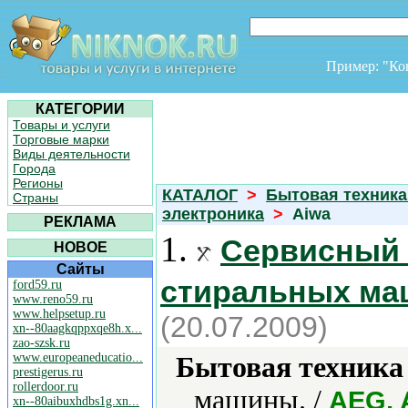
Пример: "К
КАТЕГОРИИ
Товары и услуги
Торговые марки
Виды деятельности
Города
Регионы
КАТАЛОГ
>
Бытовая техника
Страны
электроника
>
Aiwa
РЕКЛАМА
1.
Сервисный 
НОВОЕ
Сайты
стиральных ма
ford59.ru
www.reno59.ru
www.helpsetup.ru
(20.07.2009)
xn--80aagkqppxqe8h.x...
zao-szsk.ru
www.europeaneducatio...
Бытовая техника 
prestigerus.ru
rollerdoor.ru
машины. /
AEG, 
xn--80aibuxhdbs1g.xn...