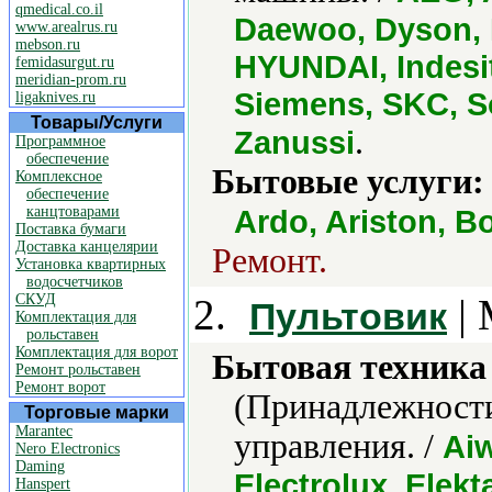
qmedical.co.il
Daewoo, Dyson, E
www.arealrus.ru
mebson.ru
HYUNDAI, Indesi
femidasurgut.ru
meridian-prom.ru
Siemens, SKC, So
ligaknives.ru
Товары/Услуги
.
Zanussi
Программное
обеспечение
Бытовые услуги:
Комплексное
обеспечение
канцтоварами
Ardo, Ariston, B
Поставка бумаги
Доставка канцелярии
Ремонт.
Установка квартирных
водосчетчиков
СКУД
2.
| 
Пультовик
Комплектация для
рольставен
Комплектация для ворот
Бытовая техника 
Ремонт рольставен
Ремонт ворот
(Принадлежности
Торговые марки
Marantec
управления. /
Ai
Nero Electronics
Daming
Electrolux, Elekt
Hanspert