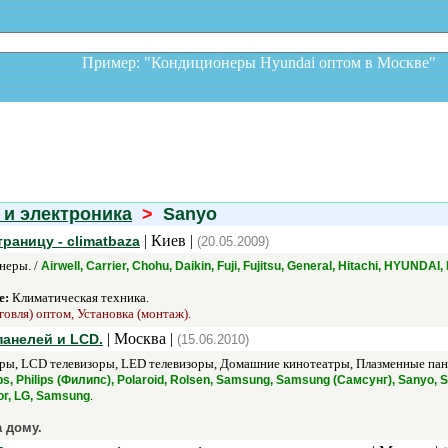
Пример: "Кондиционеры Hyundai оптом в Москв
 и электроника
>
Sanyo
| Киев |
раницу - climatbaza
(20.05.2009)
неры. /
Airwell, Carrier, Chohu, Daikin, Fuji, Fujitsu, General, Hitachi, HYUND
е:
Климатическая техника.
говля) оптом, Установка (монтаж).
| Москва |
панелей и LCD.
(15.06.2010)
ры, LCD телевизоры, LED телевизоры, Домашние кинотеатры, Плазменные пане
ps, Philips (Филипс), Polaroid, Rolsen, Samsung, Samsung (Самсунг), Sanyo, 
.
or, LG, Samsung
 дому.