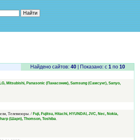
е"
Найдено сайтов:
40
| Показано: c
1
по
10
AI, LG, Mitsubishi, Panasonic (Панасоник), Samsung (Самсунг), Sanyo,
ли, Телевизоры. /
Fuji, Fujitsu, Hitachi, HYUNDAI, JVC, Nec, Nokia,
.
Sharp (Шарп), Thomson, Toshiba