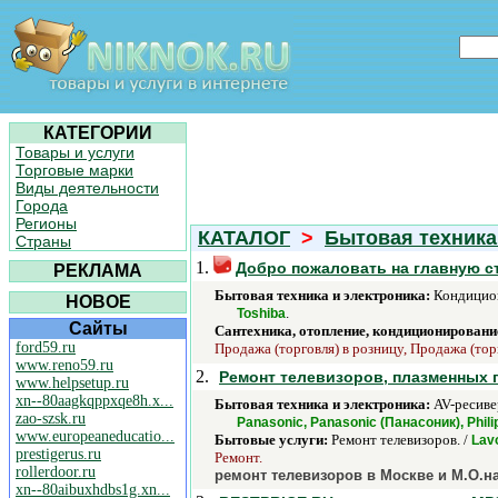
КАТЕГОРИИ
Товары и услуги
Торговые марки
Виды деятельности
Города
Регионы
КАТАЛОГ
>
Бытовая техника
Страны
1.
Добро пожаловать на главную ст
РЕКЛАМА
Бытовая техника и электроника:
Кондицио
НОВОЕ
.
Toshiba
Сайты
Сантехника, отопление, кондиционировани
ford59.ru
Продажа (торговля) в розницу, Продажа (тор
www.reno59.ru
2.
Ремонт телевизоров, плазменных 
www.helpsetup.ru
xn--80aagkqppxqe8h.x...
Бытовая техника и электроника:
AV-ресиве
zao-szsk.ru
Panasonic, Panasonic (Панасоник), Phili
www.europeaneducatio...
Бытовые услуги:
Ремонт телевизоров. /
Lav
prestigerus.ru
Ремонт.
rollerdoor.ru
ремонт телевизоров в Москве и М.О.на
xn--80aibuxhdbs1g.xn...