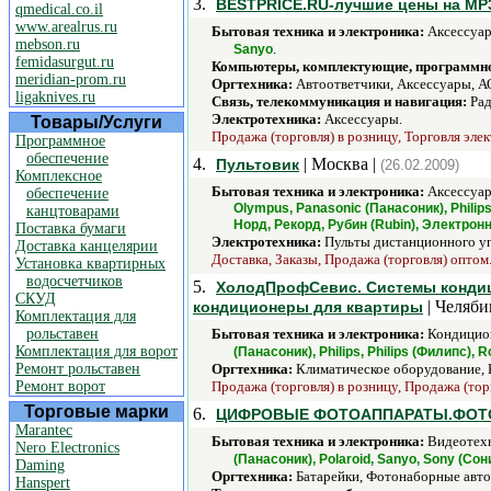
3.
BESTPRICE.RU-лучшие цены на МР3
qmedical.co.il
www.arealrus.ru
Бытовая техника и электроника:
Аксессуар
mebson.ru
.
Sanyo
femidasurgut.ru
Компьютеры, комплектующие, программно
meridian-prom.ru
Оргтехника:
Автоответчики, Аксессуары, А
ligaknives.ru
Связь, телекоммуникация и навигация:
Рад
Электротехника:
Аксессуары.
Товары/Услуги
Продажа (торговля) в розницу, Торговля эле
Программное
обеспечение
4.
| Москва |
Пультовик
(26.02.2009)
Комплексное
Бытовая техника и электроника:
Аксессуар
обеспечение
Olympus, Panasonic (Панасоник), Philips
канцтоварами
Норд, Рекорд, Рубин (Rubin), Электро
Поставка бумаги
Электротехника:
Пульты дистанционного уп
Доставка канцелярии
Доставка, Заказы, Продажа (торговля) оптом
Установка квартирных
водосчетчиков
5.
ХолодПрофСевис. Cистемы кондиц
СКУД
| Челяби
кондиционеры для квартиры
Комплектация для
рольставен
Бытовая техника и электроника:
Кондицион
Комплектация для ворот
(Панасоник), Philips, Philips (Филипс),
Ремонт рольставен
Оргтехника:
Климатическое оборудование, 
Ремонт ворот
Продажа (торговля) в розницу, Продажа (тор
Торговые марки
6.
ЦИФРОВЫЕ ФОТОАППАРАТЫ.ФОТО
Marantec
Бытовая техника и электроника:
Видеотехн
Nero Electronics
(Панасоник), Polaroid, Sanyo, Sony (Сони
Daming
Оргтехника:
Батарейки, Фотонаборные авто
Hanspert