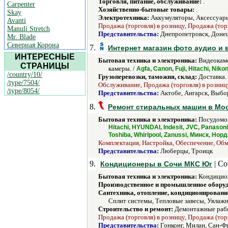
Торговля, питание, обслуживание:
.
Carpenter
Хозяйственно-бытовые товары:
.
Skay
Электротехника:
Аккумуляторы, Аксессуары,
Avanti
Продажа (торговля) в розницу, Продажа (тор
Manuli Stretch
Представительства:
Днепропетровск, Донец
Mr. Blade
Северная Корона
7.
Интернет магазин фото аудио и 
ИНТЕРЕСНЫЕ
Бытовая техника и электроника:
Видеокаме
СТРАНИЦЫ
камеры. /
Agfa, Canon, Fuji, Hitachi, Nik
/country/10/
Грузоперевозки, таможня, склад:
Доставка.
/type/7504/
Обслуживание, Продажа (торговля) в розницу
/type/8054/
Представительства:
Актобе, Ангарск, Выбор
8.
Ремонт стиральных машин в Мо
Бытовая техника и электроника:
Посудомое
Hitachi, HYUNDAI, Indesit, JVC, Panasoni
Toshiba, Whirlpool, Zanussi, Минск, Нор
Комплектация, Настройка, Обеспечение, Обме
Представительства:
Люберцы, Троицк
9.
| Со
Кондиционеры в Сочи МКС Юг
Бытовая техника и электроника:
Кондицио
Производственное и промышленное обору
Сантехника, отопление, кондиционировани
Сплит системы, Тепловые завесы, Увлажн
Строительство и ремонт:
Демонтажные рабо
Продажа (торговля) в розницу, Продажа (торг
Представительства:
Гонконг, Милан, Сан-Ф