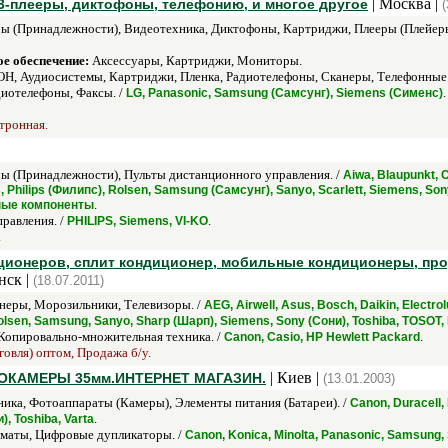
| Москва |
-плееры, диктофоны, телефонию, и многое другое
(
ы (Принадлежности), Видеотехника, Диктофоны, Картриджи, Плееры (Плейеры
е обеспечение:
Аксессуары, Картриджи, Мониторы.
ОН, Аудиосистемы, Картриджи, Пленка, Радиотелефоны, Сканеры, Телефонные
иотелефоны, Факсы. /
.
LG, Panasonic, Samsung (Самсунг), Siemens (Сименс)
ктронная.
ы (Принадлежности), Пульты дистанционного управления. /
Aiwa, Blaupunkt, C
, Philips (Филипс), Rolsen, Samsung (Самсунг), Sanyo, Scarlett, Siemens, Sony
.
нные компоненты
равления. /
.
PHILIPS, Siemens, VI-KO
.
ионеров, сплит кондиционер, мобильные кондиционеры, про
нск |
(18.07.2011)
еры, Морозильники, Телевизоры. /
AEG, Airwell, Asus, Bosch, Daikin, Electro
 Rolsen, Samsung, Sanyo, Sharp (Шарп), Siemens, Sony (Сони), Toshiba, TOSOT
Копировально-множительная техника. /
.
Canon, Casio, HP Hewlett Packard
говля) оптом, Продажа б/у.
| Киев |
КАМЕРЫ 35мм.ИНТЕРНЕТ МАГАЗИН.
(13.01.2003)
ика, Фотоаппараты (Камеры), Элементы питания (Батареи). /
Canon, Duracell, 
.
), Toshiba, Varta
маты, Цифровые дупликаторы. /
Canon, Konica, Minolta, Panasonic, Samsung,