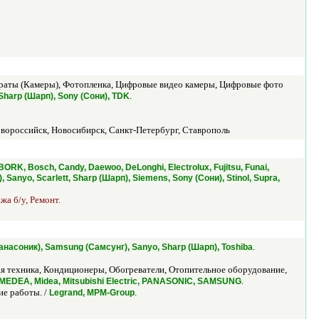
аты (Камеры), Фотопленка, Цифровые видео камеры, Цифровые фото
.
, Sharp (Шарп), Sony (Сони), TDK
Новороссийск, Новосибирск, Санкт-Петербург, Ставрополь
BORK, Bosch, Candy, Daewoo, DeLonghi, Electrolux, Fujitsu, Funai,
 Sanyo, Scarlett, Sharp (Шарп), Siemens, Sony (Сони), Stinol, Supra,
жа б/у, Ремонт.
.
c (Панасоник), Samsung (Самсунг), Sanyo, Sharp (Шарп), Toshiba
я техника, Кондиционеры, Обогреватели, Отопительное оборудование,
.
HI, MEDEA, Midea, Mitsubishi Electric, PANASONIC, SAMSUNG
е работы. /
.
Legrand, MPM-Group