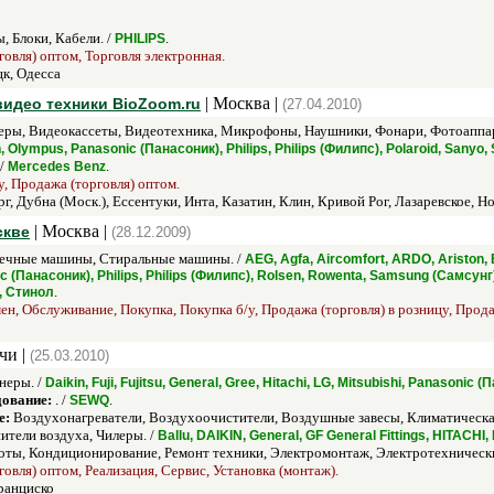
 Блоки, Кабели. /
.
PHILIPS
говля) оптом, Торговля электронная.
к, Одесса
| Москва |
видео техники BioZoom.ru
(27.04.2010)
ры, Видеокассеты, Видеотехника, Микрофоны, Наушники, Фонари, Фотоаппар
on, Olympus, Panasonic (Панасоник), Philips, Philips (Филипс), Polaroid, Sanyo
 /
.
Mercedes Benz
, Продажа (торговля) оптом.
г, Дубна (Моск.), Ессентуки, Инта, Казатин, Клин, Кривой Рог, Лазаревское, 
| Москва |
скве
(28.12.2009)
чные машины, Стиральные машины. /
AEG, Agfa, Aircomfort, ARDO, Ariston, 
c (Панасоник), Philips, Philips (Филипс), Rolsen, Rowenta, Samsung (Самсунг),
.
д, Стинол
н, Обслуживание, Покупка, Покупка б/у, Продажа (торговля) в розницу, Прода
чи |
(25.03.2010)
неры. /
Daikin, Fuji, Fujitsu, General, Gree, Hitachi, LG, Mitsubishi, Panasoni
дование:
. /
.
SEWQ
е:
Воздухонагреватели, Воздухоочистители, Воздушные завесы, Климатическа
ители воздуха, Чилеры. /
Ballu, DAIKIN, General, GF General Fittings, HITAC
ты, Кондиционирование, Ремонт техники, Электромонтаж, Электротехнически
овля) оптом, Реализация, Сервис, Установка (монтаж).
ранциско