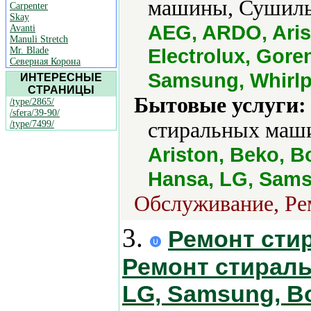
машины, Сушильн
Carpenter
Skay
AEG, ARDO, Aris
Avanti
Manuli Stretch
Electrolux, Goren
Mr. Blade
Северная Корона
Samsung, Whirlp
ИНТЕРЕСНЫЕ
СТРАНИЦЫ
Бытовые услуги:
/type/2865/
/sfera/39-90/
стиральных маши
/type/7499/
Ariston, Beko, B
Hansa, LG, Sams
Обслуживание, Рем
3.
Ремонт сти
Ремонт стиральн
LG, Samsung, Bos