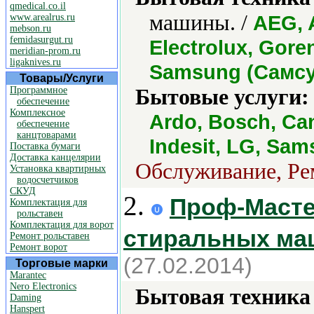
qmedical.co.il
машины. /
AEG, 
www.arealrus.ru
mebson.ru
femidasurgut.ru
Electrolux, Gore
meridian-prom.ru
ligaknives.ru
Samsung (Самсун
Товары/Услуги
Программное
Бытовые услуги:
обеспечение
Комплексное
Ardo, Bosch, Can
обеспечение
канцтоварами
Indesit, LG, Sa
Поставка бумаги
Доставка канцелярии
Обслуживание, Рем
Установка квартирных
водосчетчиков
СКУД
2.
Проф-Мастер
Комплектация для
рольставен
Комплектация для ворот
стиральных ма
Ремонт рольставен
Ремонт ворот
(27.02.2014)
Торговые марки
Marantec
Nero Electronics
Бытовая техника 
Daming
Hanspert