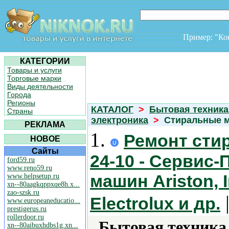
Пример: "К
КАТЕГОРИИ
Товары и услуги
Торговые марки
Виды деятельности
Города
Регионы
КАТАЛОГ
>
Бытовая техника
Страны
электроника
>
Стиральные 
РЕКЛАМА
1.
Ремонт стир
НОВОЕ
Сайты
24-10 - Сервис
ford59.ru
www.reno59.ru
машин Ariston, 
www.helpsetup.ru
xn--80aagkqppxqe8h.x...
zao-szsk.ru
|
Electrolux и др.
www.europeaneducatio...
prestigerus.ru
rollerdoor.ru
Бытовая техника 
xn--80aibuxhdbs1g.xn...