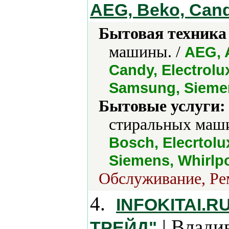
AEG, Beko, Can
Бытовая техника 
машины. /
AEG, 
Candy, Electrolu
Samsung, Siemen
Бытовые услуги:
стиральных маши
Bosch, Elecrtolu
Siemens, Whirlpo
Обслуживание, Рем
4.
INFOKITAI.
| Влади
ТРЕЙД"