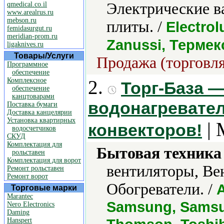
Электрические в
qmedical.co.il
www.arealrus.ru
mebson.ru
плиты. /
Electrol
femidasurgut.ru
meridian-prom.ru
Zanussi, Термек
ligaknives.ru
Товары/Услуги
Продажа (торговля
Программное
обеспечение
Комплексное
2.
Торг-База 
обеспечение
канцтоварами
водонагревател
Поставка бумаги
Доставка канцелярии
Установка квартирных
| 
конвекторов!
водосчетчиков
СКУД
Комплектация для
Бытовая техника 
рольставен
Комплектация для ворот
вентиляторы, Ве
Ремонт рольставен
Ремонт ворот
Обогреватели. /
A
Торговые марки
Marantec
Samsung, Samsun
Nero Electronics
Daming
Hanspert