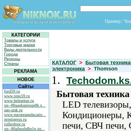
Пример: "К
КАТЕГОРИИ
Товары и услуги
Торговые марки
Виды деятельности
Города
Регионы
КАТАЛОГ
>
Бытовая техника
Страны
электроника
>
Thomson
РЕКЛАМА
1.
Techodom.ks
НОВОЕ
Сайты
Бытовая техника 
ford59.ru
www.reno59.ru
www.helpsetup.ru
LED телевизоры,
xn--80aagkqppxqe8h.x...
zao-szsk.ru
Кондиционеры, 
www.europeaneducatio...
prestigerus.ru
печи, СВЧ печи,
rollerdoor.ru
xn--80aibuxhdbs1g.xn...