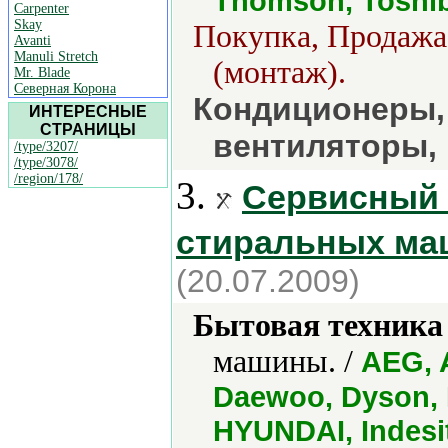
Thomson, Toshi
Carpenter
Skay
Покупка, Продажа 
Avanti
Manuli Stretch
(монтаж).
Mr. Blade
Северная Корона
Кондиционеры,
ИНТЕРЕСНЫЕ
СТРАНИЦЫ
вентиляторы,
/type/3207/
/type/3078/
/region/178/
3.
Сервисный 
стиральных ма
(20.07.2009)
Бытовая техника 
машины. /
AEG, 
Daewoo, Dyson, E
HYUNDAI, Indesi