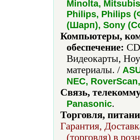
Minolta, Mitsubi
Philips, Philips
(Шарп), Sony (С
Компьютеры, ко
обеспечение:
CD-
Видеокарты, Ноу
материалы. /
ASU
NEC, RoverScan,
Связь, телекомм
.
Panasonic
Торговля, питани
Гарантия, Доставк
(торговля) в роз