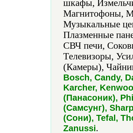
шкафы, Измельчи
Магнитофоны, М
Музыкальные цен
Плазменные пане
СВЧ печи, Соков
Телевизоры, Уси
(Камеры), Чайни
Bosch, Candy, D
Karcher, Kenwoo
(Панасоник), Phi
(Самсунг), Sharp
(Сони), Tefal, T
.
Zanussi