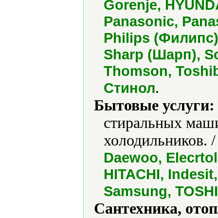
Gorenje, HYUNDAI
Panasonic, Panas
Philips (Филипс
Sharp (Шарп), So
Thomson, Toshib
.
Стинол
Бытовые услуги:
стиральных маши
холодильников. 
Daewoo, Elecrto
HITACHI, Indesit,
Samsung, TOSHIB
Сантехника, отоп