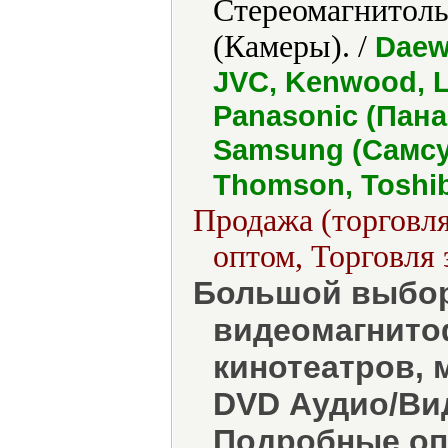
Стереомагнитолы
(Камеры). /
Daew
JVC, Kenwood, L
Panasonic (Панас
Samsung (Самсун
Thomson, Toshi
Продажа (торговля
оптом, Торговля 
Большой выбор
видеомагнито
кинотеатров, 
DVD Аудио/Ви
Подробные оп