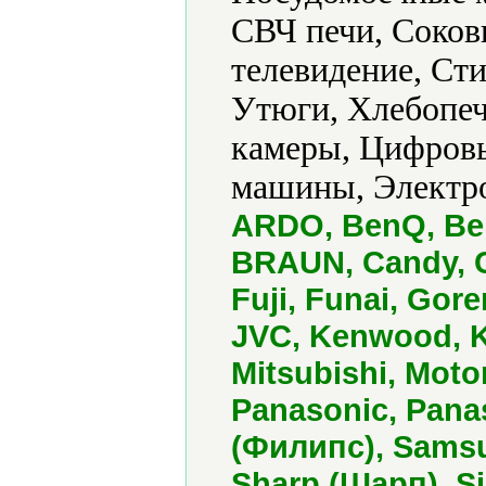
СВЧ печи, Соко
телевидение, Ст
Утюги, Хлебопеч
камеры, Цифров
машины, Электро
ARDO, BenQ, Ben
BRAUN, Candy, Ca
Fuji, Funai, Gor
JVC, Kenwood, Ko
Mitsubishi, Moto
Panasonic, Panas
(Филипс), Samsu
Sharp (Шарп), S