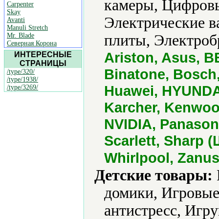
камеры, Цифровы
Carpenter
Skay
Электрические в
Avanti
Manuli Stretch
Mr. Blade
плиты, Электроб
Северная Корона
Ariston, Asus, 
ИНТЕРЕСНЫЕ
СТРАНИЦЫ
Binatone, Bosch,
/type/320/
/type/1938/
Huawei, HYUNDAI
/type/3269/
Karcher, Kenwood
NVIDIA, Panason
Scarlett, Sharp 
Whirlpool, Zanus
Детские товары:
домики, Игровы
антистресс, Игр