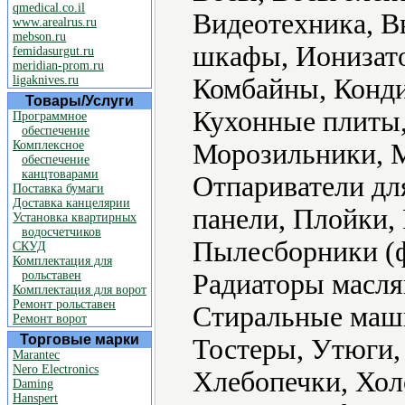
qmedical.co.il
Видеотехника, В
www.arealrus.ru
mebson.ru
шкафы, Ионизато
femidasurgut.ru
meridian-prom.ru
ligaknives.ru
Комбайны, Конд
Товары/Услуги
Кухонные плиты
Программное
обеспечение
Комплексное
Морозильники, М
обеспечение
канцтоварами
Отпариватели дл
Поставка бумаги
Доставка канцелярии
панели, Плойки
Установка квартирных
водосчетчиков
Пылесборники (ф
СКУД
Комплектация для
рольставен
Радиаторы масля
Комплектация для ворот
Ремонт рольставен
Стиральные маш
Ремонт ворот
Торговые марки
Тостеры, Утюги,
Marantec
Nero Electronics
Хлебопечки, Хол
Daming
Hanspert