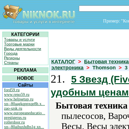
Пример: "К
КАТЕГОРИИ
Товары и услуги
Торговые марки
Виды деятельности
Города
Регионы
КАТАЛОГ
>
Бытовая техника
Страны
электроника
>
Thomson
>
3
РЕКЛАМА
21.
5 Звезд (Fiv
НОВОЕ
Сайты
удобным ценам
ford59.ru
www.reno59.ru
www.helpsetup.ru
Бытовая техника 
xn--80aagkqppxqe8h.x...
zao-szsk.ru
www.europeaneducatio...
пылесосов, Варо
prestigerus.ru
rollerdoor.ru
Весы, Весы элек
xn--80aibuxhdbs1g.xn...