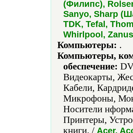
(Филипс), Rolse
Sanyo, Sharp (Ш
TDK, Tefal, Thoms
Whirlpool, Zanus
Компьютеры:
.
Компьютеры, ко
обеспечение:
DVD
Видеокарты, Жес
Кабели, Кардрид
Микрофоны, Мон
Носители нформа
Принтеры, Устро
книги. /
Acer, A