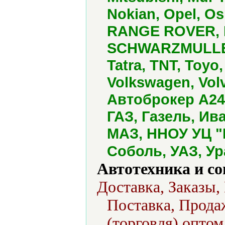
Nokian, Opel, Os
RANGE ROVER, Re
SCHWARZMULLER,
Tatra, TNT, Toyo
Volkswagen, Vol
Автоброкер А24
ГАЗ, Газель, Ив
МАЗ, ННОУ УЦ "
Соболь, УАЗ, У
Автотехника и с
Доставка, Заказы,
Поставка, Продаж
(торговля) оптом