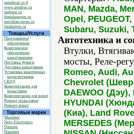
qmedical.co.il
MAN, Mazda, Mer
www.arealrus.ru
mebson.ru
Opel, PEUGEOT, 
femidasurgut.ru
meridian-prom.ru
ligaknives.ru
Subaru, Suzuki, 
Товары/Услуги
Автотехника и с
Программное
обеспечение
Втулки, Втягива
Комплексное
обеспечение
канцтоварами
мосты, Реле-регу
Поставка бумаги
Доставка канцелярии
Romeo, Audi, Au
Установка квартирных
водосчетчиков
Chevrolet (Шевро
СКУД
Комплектация для
DAEWOO (Дэу), D
рольставен
Комплектация для ворот
HYUNDAI (Хюндай
Ремонт рольставен
Ремонт ворот
(Киа), Land Rove
Торговые марки
Marantec
MERSEDES (Мерс
Nero Electronics
Daming
NISSAN (Ниссан
Hanspert