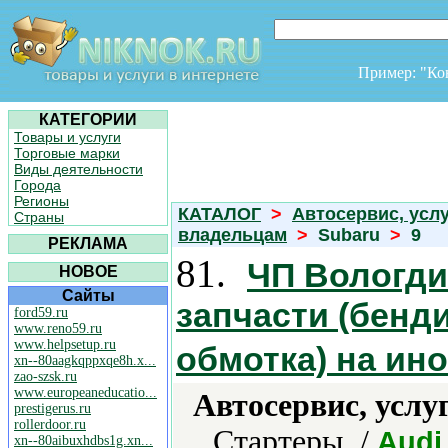
Пример: "К
КАТЕГОРИИ
Товары и услуги
Торговые марки
Виды деятельности
Города
Регионы
КАТАЛОГ
>
Автосервис, усл
Страны
владельцам
>
Subaru
>
9
РЕКЛАМА
81.
ЧП Вологди
НОВОЕ
Сайты
запчасти (бенди
ford59.ru
www.reno59.ru
www.helpsetup.ru
обмотка) на ин
xn--80aagkqppxqe8h.x...
zao-szsk.ru
www.europeaneducatio...
Автосервис, услу
prestigerus.ru
rollerdoor.ru
Стартеры. /
Audi
xn--80aibuxhdbs1g.xn...