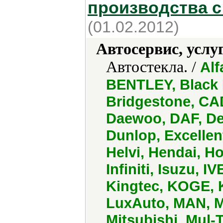
производства с
(01.02.2012)
Автосервис, услу
Автостекла. /
Alf
BENTLEY, Black
Bridgestone, CAD
Daewoo, DAF, Del
Dunlop, Excelle
Helvi, Hendai, 
Infiniti, Isuzu, 
Kingtec, KOGE, 
LuxAuto, MAN, M
Mitsubishi, Mul