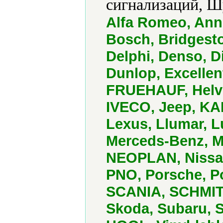
сигнализаций, Ш
Alfa Romeo, Ann
Bosch, Bridgesto
Delphi, Denso, D
Dunlop, Excellen
FRUEHAUF, Helvi,
IVECO, Jeep, KA
Lexus, Llumar, 
Merceds-Benz, Mi
NEOPLAN, Nissan
PNO, Porsche, Po
SCANIA, SCHMI
Skoda, Subaru, S