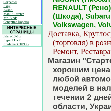
Carpenter
RENAULT (Рено)
Skay
Avanti
(Шкода), Subaru,
Manuli Stretch
Mr. Blade
Северная Корона
Volkswagen, Vol
ИНТЕРЕСНЫЕ
Доставка, Кругло
СТРАНИЦЫ
/sfera/18-16/
(торговля) в роз
/type/137-9/
/trademark/10996/
Ремонт, Реставра
Магазин "Старт
хорошим цена
любой автомо
моделей в нал
течении 2 дне
области, Укра