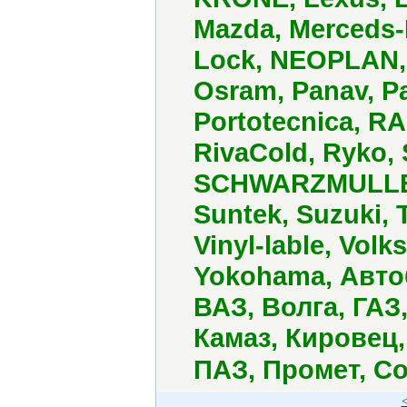
Mazda, Merceds-B
Lock, NEOPLAN, 
Osram, Panav, P
Portotecnica, R
RivaCold, Ryko,
SCHWARZMULLER,
Suntek, Suzuki, 
Vinyl-lable, Vol
Yokohama, Авто
ВАЗ, Волга, ГАЗ
Камаз, Кировец
ПАЗ, Промет, Со