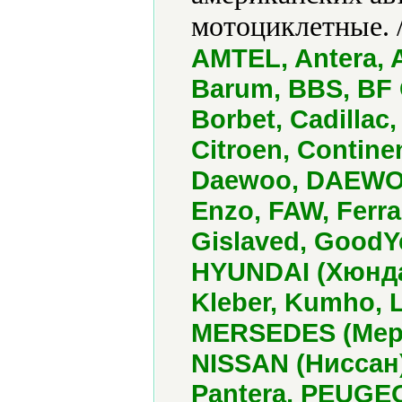
мотоциклетные. 
AMTEL, Antera, A
Barum, BBS, BF 
Borbet, Cadillac
Citroen, Contine
Daewoo, DAEWOO 
Enzo, FAW, Ferra
Gislaved, GoodY
HYUNDAI (Хюндай)
Kleber, Kumho, 
MERSEDES (Мерсе
NISSAN (Ниссан)
Pantera, PEUGEO