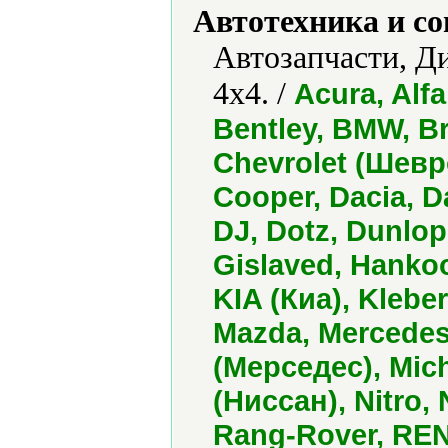
Автотехника и с
Автозапчасти, Д
4x4. /
Acura, Alf
Bentley, BMW, Br
Chevrolet (Шевро
Cooper, Dacia, 
DJ, Dotz, Dunlop,
Gislaved, Hankoo
KIA (Киа), Klebe
Mazda, Mercedes
(Мерседес), Mic
(Ниссан), Nitro,
Rang-Rover, REN