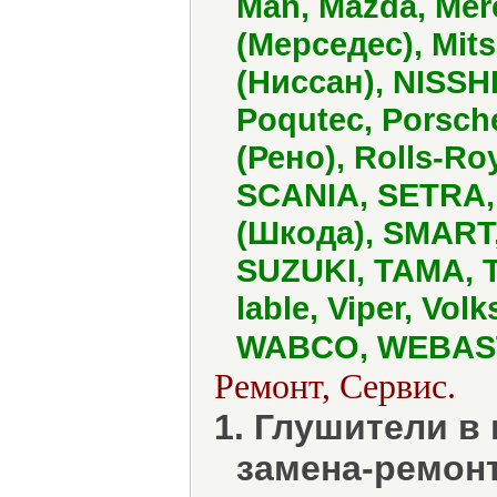
Man, Mazda, Me
(Мерседес), Mit
(Ниссан), NISSH
Poqutec, Porsch
(Рено), Rolls-Ro
SCANIA, SETRA, 
(Шкода), SMART
SUZUKI, TAMA, Te
lable, Viper, Vo
WABCO, WEBAST
Ремонт, Сервис.
1. Глушители в 
замена-ремонт