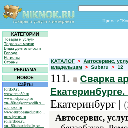
Пример: "К
КАТЕГОРИИ
Товары и услуги
Торговые марки
Виды деятельности
Города
Регионы
КАТАЛОГ
>
Автосервис, усл
Страны
владельцам
>
Subaru
>
12
РЕКЛАМА
111.
Сварка а
НОВОЕ
Сайты
Екатеринбурге. 
ford59.ru
www.reno59.ru
www.helpsetup.ru
Екатеринбург |
xn--80aagkqppxqe8h.x...
zao-szsk.ru
www.europeaneducatio...
Автосервис, услу
prestigerus.ru
rollerdoor.ru
бензобаков, Ремо
xn--80aibuxhdbs1g.xn...