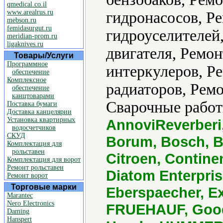
qmedical.co.il
www.arealrus.ru
гидронасосов, Р
mebson.ru
femidasurgut.ru
гидроуселителей
meridian-prom.ru
ligaknives.ru
двигателя, Ремон
Товары/Услуги
Программное
интеркулеров, Р
обеспечение
Комплексное
радиаторов, Ремо
обеспечение
канцтоварами
Сварочные работ
Поставка бумаги
Доставка канцелярии
Установка квартирных
AnnoviReverberi
водосчетчиков
СКУД
Borum, Bosch, B
Комплектация для
рольставен
Citroen, Contine
Комплектация для ворот
Ремонт рольставен
Diatom Enterpris
Ремонт ворот
Торговые марки
Eberspaecher, Ex
Marantec
Nero Electronics
FRUEHAUF, Goody
Daming
Hanspert