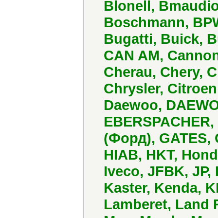
Blonell, Bmaudio
Boschmann, BPW,
Bugatti, Buick, B
CAN AM, Cannond
Cherau, Chery, 
Chrysler, Citroe
Daewoo, DAEWOO 
EBERSPACHER, El
(Форд), GATES,
HIAB, HKT, Hon
Iveco, JFBK, J
Kaster, Kenda, 
Lamberet, Land R