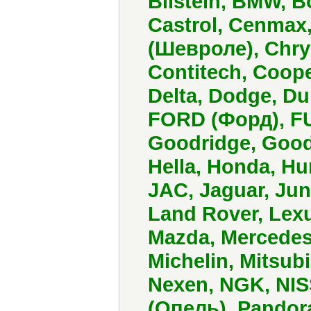
Bilstein, BMW, B
Castrol, Cenmax
(Шевроле), Chry
Contitech, Coop
Delta, Dodge, Dun
FORD (Форд), FU
Goodridge, Good
Hella, Honda, H
JAC, Jaguar, Jun
Land Rover, Lexu
Mazda, Mercedes
Michelin, Mitsu
Nexen, NGK, NIS
(Опель), Pandor