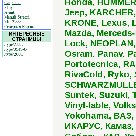
Honda, HUMMER, H
Carpenter
Skay
Jeep, KARCHER, 
Avanti
Manuli Stretch
KRONE, Lexus, L
Mr. Blade
Северная Корона
Mazda, Merceds-B
ИНТЕРЕСНЫЕ
СТРАНИЦЫ
Lock, NEOPLAN, 
/type/2333/
/type/3949-8/
Osram, Panav, P
/type/2666/
Portotecnica, R
RivaCold, Ryko,
SCHWARZMULLER,
Suntek, Suzuki, 
Vinyl-lable, Vol
Yokohama, ВАЗ, 
ИКАРУС, Камаз,