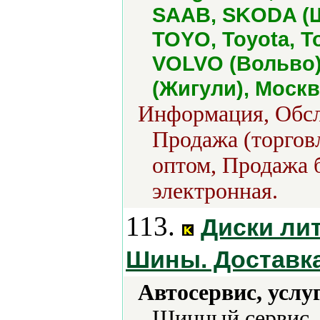
SAAB, SKODA (Ш
TOYO, Toyota, To
VOLVO (Вольво)
(Жигули), Москв
Информация, Обсл
Продажа (торговл
оптом, Продажа б
электронная.
113.
Диски ли
Шины. Доставк
Автосервис, услу
Шинный сервис,