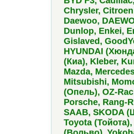
BYD F3, Cadillac
Chrysler, Citroen
Daewoo, DAEWOO 
Dunlop, Enkei, E
Gislaved, GoodYe
HYUNDAI (Хюндай
(Киа), Kleber, K
Mazda, Mercedes
Mitsubishi, Mom
(Опель), OZ-Rac
Porsche, Rang-Ro
SAAB, SKODA (Ш
Toyota (Тойота),
(Вольво), Yokoh