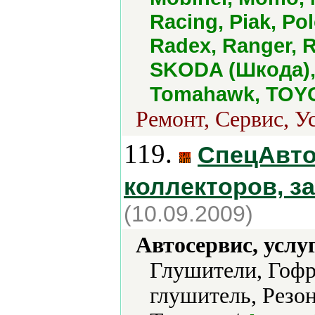
Racing, Piak, Po
Radex, Ranger, Ra
SKODA (Шкода)
Tomahawk, TOY
Ремонт, Сервис, У
119.
СпецАвто
коллекторов, з
(10.09.2009)
Автосервис, услу
Глушители, Гофр
глушитель, Резо