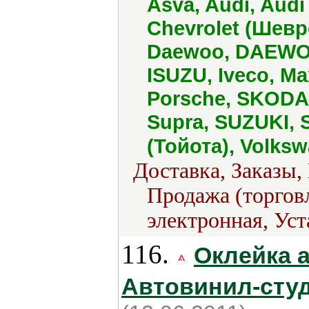
Asva, Audi, Audi 
Chevrolet (Шевро
Daewoo, DAEWOO
ISUZU, Iveco, Ma
Porsche, SKODA
Supra, SUZUKI, 
(Тойота), Volks
Доставка, Заказы,
Продажа (торговл
электронная, Уст
116.
Оклейка 
Автовинил-студ