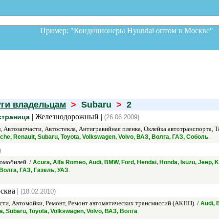
Пример: "Кондиционеры Hyundai оптом в Москв
уги владельцам
>
Subaru
>
2
| Железнодорожный |
страница
(26.06.2009)
 Автозапчасти, Автостекла, Антигравийная пленка, Оклейка автотранспорта, Т
.
che, Renault, Subaru, Toyota, Volkswagen, Volvo, ВАЗ, Волга, ГАЗ, Соболь
)
омобилей. /
Acura, Alfa Romeo, Audi, BMW, Ford, Hendai, Honda, Isuzu, Jeep, Ki
.
 Волга, ГАЗ, Газель, УАЗ
сква |
(18.02.2010)
ти, Автомойки, Ремонт, Ремонт автоматических трансмиссий (АКПП). /
Audi, 
.
a, Subaru, Toyota, Volkswagen, Volvo, ВАЗ, Волга