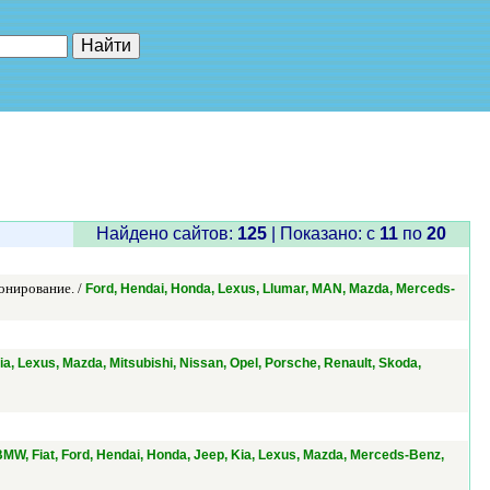
е"
Найдено сайтов:
125
| Показано: c
11
по
20
онирование. /
Ford, Hendai, Honda, Lexus, Llumar, MAN, Mazda, Merceds-
a, Lexus, Mazda, Mitsubishi, Nissan, Opel, Porsche, Renault, Skoda,
BMW, Fiat, Ford, Hendai, Honda, Jeep, Kia, Lexus, Mazda, Merceds-Benz,