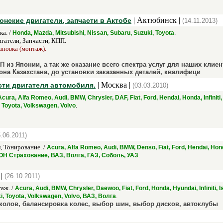
| Актюбинск |
онские двигатели, запчасти в Актобе
(14.11.2013)
а. /
.
Honda, Mazda, Mitsubishi, Nissan, Subaru, Suzuki, Toyota
гатели, Запчасти, КПП.
ановка (монтаж).
 из Японии, а так же оказание всего спектра услуг для наших клиен
она Казахстана, до установки заказанных деталей, квалифици
| Москва |
сти двигателя автомобиля.
(03.03.2010)
Acura, Alfa Romeo, Audi, BMW, Chrysler, DAF, Fiat, Ford, Hendai, Honda, Infiniti
.
 Toyota, Volkswagen, Volvo
5.06.2011)
 Тонирование. /
Acura, Alfa Romeo, Audi, BMW, Denso, Fiat, Ford, Hendai, Hond
.
ОН Страхование, ВАЗ, Волга, ГАЗ, Соболь, УАЗ
 |
(26.10.2011)
аж. /
Acura, Audi, BMW, Chrysler, Daewoo, Fiat, Ford, Honda, Hyundai, Infiniti, 
.
, Toyota, Volkswagen, Volvo, ВАЗ, Волга
колов, балансировка колес, выбор шин, выбор дисков, автоклубы