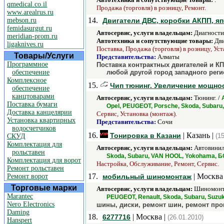
qmedical.co.il
Продажа (торговля) в розницу, Ремонт.
www.arealrus.ru
14.
mebson.ru
Двигатели ДВС, коробки АКПП, яп
femidasurgut.ru
Автосервис, услуги владельцам:
Диагностик
meridian-prom.ru
Автотехника и сопутствующие товары:
Дви
ligaknives.ru
Поставка, Продажа (торговля) в розницу, Уст
Товары/Услуги
Представительства:
Алматы
Программное
Поставка контрактных двигателей и КПП
обеспечение
любой другой город западного реги
Комплексное
15.
Чип тюнинг. Увеличение мощно
обеспечение
канцтоварами
Автосервис, услуги владельцам:
Тюнинг. /
Поставка бумаги
Opel, PEUGEOT, Porsche, Skoda, Subaru,
Доставка канцелярии
Сервис, Установка (монтаж).
Установка квартирных
Представительства:
Сочи
водосчетчиков
16.
| Казань |
Тонировка в Казани
(1
СКУД
Комплектация для
Автосервис, услуги владельцам:
Автовинил,
рольставен
Skoda, Subaru, VAN HOOL, Yokohama, Б
Комплектация для ворот
Настройка, Обслуживание, Ремонт, Сервис.
Ремонт рольставен
17.
| Москва
Ремонт ворот
мобильный шиномонтаж
Торговые марки
Автосервис, услуги владельцам:
Шиномонт
Marantec
PEUGEOT, Renault, Skoda, Subaru, Suzuki
Nero Electronics
шины, диски, ремонт шин, ремонт про
Daming
18.
| Москва |
6277716
(26.01.2010)
Hanspert