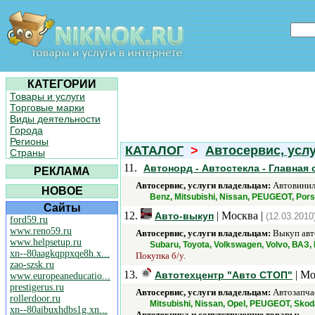
КАТЕГОРИИ
Товары и услуги
Торговые марки
Виды деятельности
Города
Регионы
КАТАЛОГ
>
Автосервис, усл
Страны
11.
Автонорд - Автостекла - Главная 
РЕКЛАМА
Автосервис, услуги владельцам:
Автовинил,
НОВОЕ
Benz, Mitsubishi, Nissan, PEUGEOT, Pors
Сайты
12.
| Москва |
Авто-выкуп
(12.03.2010
ford59.ru
www.reno59.ru
Автосервис, услуги владельцам:
Выкуп авт
www.helpsetup.ru
Subaru, Toyota, Volkswagen, Volvo, ВАЗ,
xn--80aagkqppxqe8h.x...
Покупка б/у.
zao-szsk.ru
13.
| Мо
Автотехцентр "Авто СТОП"
www.europeaneducatio...
prestigerus.ru
Автосервис, услуги владельцам:
Автозапчас
rollerdoor.ru
Mitsubishi, Nissan, Opel, PEUGEOT, Skod
xn--80aibuxhdbs1g.xn...
Автотехника и сопутствующие товары:
.