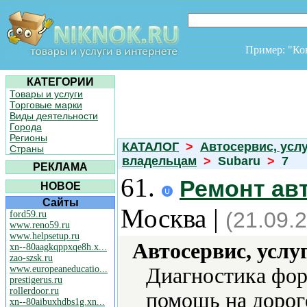
Пример: "К
КАТЕГОРИИ
Товары и услуги
Торговые марки
Виды деятельности
Города
Регионы
КАТАЛОГ
>
Автосервис, усл
Страны
владельцам
>
Subaru
>
7
РЕКЛАМА
61.
Ремонт ав
НОВОЕ
Сайты
Москва |
(21.09.
ford59.ru
www.reno59.ru
www.helpsetup.ru
Автосервис, услу
xn--80aagkqppxqe8h.x...
zao-szsk.ru
www.europeaneducatio...
Диагностика фор
prestigerus.ru
rollerdoor.ru
помощь на дороге
xn--80aibuxhdbs1g.xn...