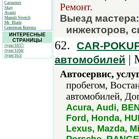
Carpenter
Ремонт.
Skay
Avanti
Выезд мастера:
Manuli Stretch
Mr. Blade
инжекторов, с
Северная Корона
ИНТЕРЕСНЫЕ
СТРАНИЦЫ
62.
CAR-POKUP
/type/1837/
/type/1104/
| 
/type/163/
автомобилей
Автосервис, услу
пробегом, Воста
автомобилей, Дог
Acura, Audi, BEN
Ford, Honda, HUM
Lexus, Mazda, Mi
Porsche, RANGE 