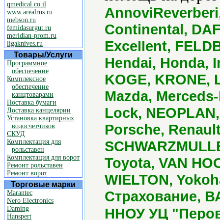
qmedical.co.il
AnnoviReverberi,
www.arealrus.ru
mebson.ru
Continental, DAF
femidasurgut.ru
meridian-prom.ru
Excellent, FELD
ligaknives.ru
Товары/Услуги
Hendai, Honda, I
Программное
обеспечение
KOGE, KRONE, L
Комплексное
обеспечение
Mazda, Merceds-B
канцтоварами
Поставка бумаги
Lock, NEOPLAN,
Доставка канцелярии
Установка квартирных
Porsche, Renaul
водосчетчиков
СКУД
Комплектация для
SCHWARZMULLER,
рольставен
Комплектация для ворот
Toyota, VAN HOOL
Ремонт рольставен
Ремонт ворот
WIELTON, Yokoh
Торговые марки
Страхование, ВА
Marantec
Nero Electronics
Daming
ННОУ УЦ "Перов
Hanspert