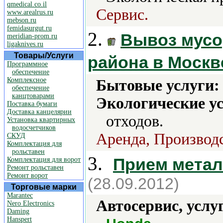
qmedical.co.il
Сервис.
www.arealrus.ru
mebson.ru
femidasurgut.ru
2.
Вывоз мусо
meridian-prom.ru
ligaknives.ru
Товары/Услуги
района в Москв
Программное
обеспечение
Комплексное
Бытовые услуги:
обеспечение
канцтоварами
Экологические ус
Поставка бумаги
Доставка канцелярии
отходов.
Установка квартирных
водосчетчиков
Аренда, Производс
СКУД
Комплектация для
рольставен
3.
Прием метал
Комплектация для ворот
Ремонт рольставен
Ремонт ворот
(28.09.2012)
Торговые марки
Marantec
Автосервис, услу
Nero Electronics
Daming
Hanspert