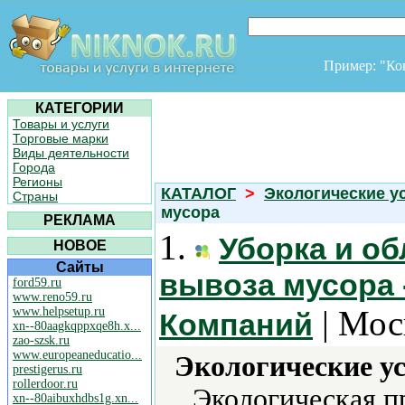
Пример: "К
КАТЕГОРИИ
Товары и услуги
Торговые марки
Виды деятельности
Города
Регионы
КАТАЛОГ
>
Экологические у
Страны
мусора
РЕКЛАМА
1.
Уборка и о
НОВОЕ
Сайты
вывоза мусора 
ford59.ru
www.reno59.ru
| Мос
www.helpsetup.ru
Компаний
xn--80aagkqppxqe8h.x...
zao-szsk.ru
www.europeaneducatio...
Экологические ус
prestigerus.ru
rollerdoor.ru
Экологическая п
xn--80aibuxhdbs1g.xn...