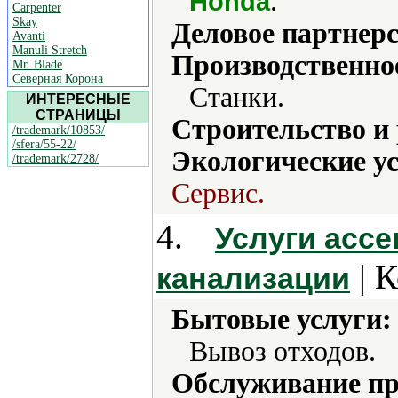
.
Honda
Carpenter
Skay
Деловое партнерс
Avanti
Manuli Stretch
Производственно
Mr. Blade
Северная Корона
Станки.
ИНТЕРЕСНЫЕ
СТРАНИЦЫ
Строительство и
/trademark/10853/
/sfera/55-22/
Экологические ус
/trademark/2728/
Сервис.
4.
Услуги ассе
| К
канализации
Бытовые услуги:
Вывоз отходов.
Обслуживание пр