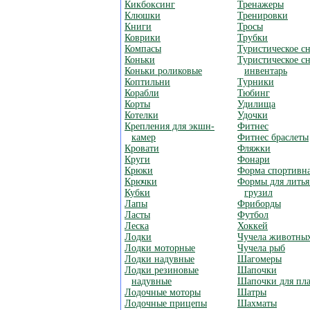
Кикбоксинг
Тренажеры
Клюшки
Тренировки
Книги
Тросы
Коврики
Трубки
Компасы
Туристическое с
Коньки
Туристическое с
Коньки роликовые
инвентарь
Коптильни
Турники
Корабли
Тюбинг
Корты
Удилища
Котелки
Удочки
Крепления для экшн-
Фитнес
камер
Фитнес браслеты
Кровати
Фляжки
Круги
Фонари
Крюки
Форма спортивн
Крючки
Формы для лить
Кубки
грузил
Лапы
Фриборды
Ласты
Футбол
Леска
Хоккей
Лодки
Чучела животны
Лодки моторные
Чучела рыб
Лодки надувные
Шагомеры
Лодки резиновые
Шапочки
надувные
Шапочки для пл
Лодочные моторы
Шатры
Лодочные прицепы
Шахматы