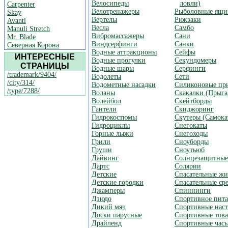
Велосипеды
ловли)
Carpenter
Велотренажеры
Рыболовные ящи
Skay
Вертелы
Рюкзаки
Avanti
Весла
Самбо
Manuli Stretch
Вибромассажеры
Сани
Mr. Blade
Виндсерфинги
Санки
Северная Корона
Водные аттракционы
Сейфы
ИНТЕРЕСНЫЕ
Водные прогулки
Секундомеры
СТРАНИЦЫ
Водные шары
Серфинги
/trademark/9404/
Водолеты
Сети
/city/314/
Водометные насадки
Силиконовые пр
/type/7288/
Воланы
Скакалки (Прыга
Волейбол
Скейтборды
Гантели
Скиджоринг
Гидрокостюмы
Скутеры (Самока
Гидроциклы
Снегокаты
Горные лыжи
Снегоходы
Грили
Сноуборды
Груши
Сноутьюб
Дайвинг
Солнцезащитные
Дартс
Солярии
Детские
Спасательные жи
Детские городки
Спасательные ср
Джамперы
Спиннинги
Дзюдо
Спортивное пит
Дикий мяч
Спортивные нас
Доски парусные
Спортивные тов
Драйленд
Спортивные час