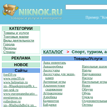
Пример: "К
КАТЕГОРИИ
Товары и услуги
Торговые марки
Виды деятельности
Города
Регионы
КАТАЛОГ
>
Спорт, туризм, 
Страны
РЕКЛАМА
Товары/Услуги
Аква инвентарь
НОВОЕ
Аквааэробика
Напольные шахм
Сайты
Аксессуары
Нарды
Аксессуары для экшн-
Нарукавники
ford59.ru
камер
Насосы
www.reno59.ru
Активные игры
Настольные игры
www.helpsetup.ru
Альпинистское
Ножи
xn--80aagkqppxqe8h.x...
снаряжение
Обручи
zao-szsk.ru
Аттракционы
Обувь
www.europeaneducatio...
Аэробика
Одежда
prestigerus.ru
Бадминтон
Оздоровительные
rollerdoor.ru
Байдарки
Оптика
xn--80aibuxhdbs1g.xn...