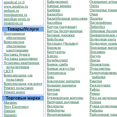
Байкджоринг
Освещение аттр
qmedical.co.il
Банные веники
Охота
www.arealrus.ru
Барбекю
Охотничьи товар
mebson.ru
Баскетбол
Очки
femidasurgut.ru
Баскетбольные кроссовки
Палатки
meridian-prom.ru
Бассейны
Пауэрлифтинг
ligaknives.ru
Батуты (надувные)
Пейнтбол
Товары/Услуги
Батуты беспружинные
Перцовые балло
Программное
Беговые дорожки
Пневматическое 
обеспечение
Бейсболки
Подводная охота
Комплексное
Биллиард (бильярд)
Подводное снар
обеспечение
Бинокли
Поисковые магн
канцтоварами
Биотуалеты
Поплавки
Поставка бумаги
Блесна
Посуда
Доставка канцелярии
Бодибилдинг
Призы
Установка квартирных
Боевое самбо
Прожекторы
водосчетчиков
Боевые искусства
Пульсометры
СКУД
Боеприпасы
Радиоуправляемы
Комплектация для
Бокс
рыбалки
рольставен
Боксерские перчатки
Ракетки
Комплектация для ворот
Большие шахматы
Раскладушки
Ремонт рольставен
Брелоки
Рафты
Ремонт ворот
Брусья
Ремни
Торговые марки
Букмекерские конторы
Рога на медальон
Ватрушки надувные
Ролики
Marantec
Вездеходы
Ружья подводны
Nero Electronics
Вейкборды
Рыбалка
Daming
Велопокрышки
Рыболовные това
Hanspert