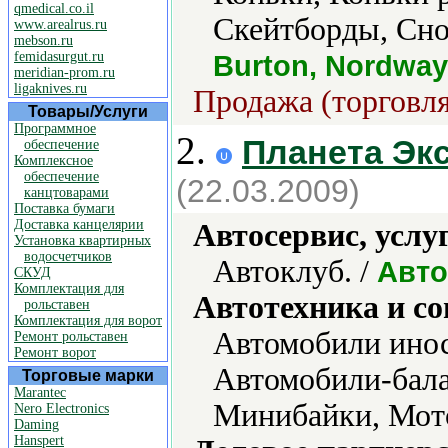
qmedical.co.il
Скейтборды, Сно
www.arealrus.ru
mebson.ru
femidasurgut.ru
Burton, Nordway,
meridian-prom.ru
ligaknives.ru
Продажа (торговля
Товары/Услуги
Программное
2.
Планета Эк
обеспечение
Комплексное
обеспечение
(22.03.2009)
канцтоварами
Поставка бумаги
Доставка канцелярии
Автосервис, услу
Установка квартирных
водосчетчиков
Автоклуб. /
Авто
СКУД
Комплектация для
Автотехника и с
рольставен
Комплектация для ворот
Автомобили инос
Ремонт рольставен
Ремонт ворот
Автомобили-бал
Торговые марки
Marantec
Минибайки, Мот
Nero Electronics
Daming
Hanspert