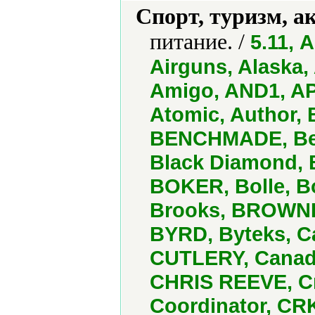
Спорт, туризм, а
питание. /
5.11, 
Airguns, Alaska, 
Amigo, AND1, AP
Atomic, Author, 
BENCHMADE, Benj
Black Diamond,
BOKER, Bolle, Bo
Brooks, BROWNIN
BYRD, Byteks, C
CUTLERY, Canad
CHRIS REEVE, C
Coordinator, CR