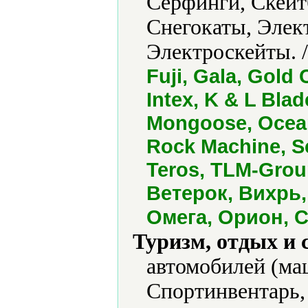
Серфинги, Скейт
Снегокаты, Элек
Электроскейты. 
Fuji, Gala, Gold
Intex, K & L Blad
Mongoose, Ocean
Rock Machine, S
Teros, TLM-Group
Ветерок, Вихрь,
Омега, Орион, 
Туризм, отдых и 
автомобилей (ма
Спортинвентарь,