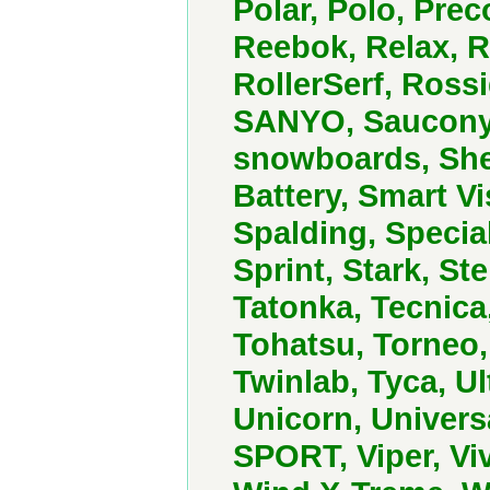
Polar, Polo, Prec
Reebok, Relax, 
RollerSerf, Ross
SANYO, Saucony,
snowboards, She
Battery, Smart V
Spalding, Special
Sprint, Stark, St
Tatonka, Tecnica
Tohatsu, Torneo, 
Twinlab, Tyca, U
Unicorn, Univers
SPORT, Viper, Viv