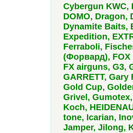
Cybergun KWC, D
DOMO, Dragon, D
Dynamite Baits, 
Expedition, EXT
Ferraboli, Fisch
(Форвард), FOX 
FX airguns, G3, 
GARRETT, Gary F
Gold Cup, Golden
Grivel, Gumotex,
Koch, HEIDENAU, 
tone, Icarian, Ino
Jamper, Jilong,