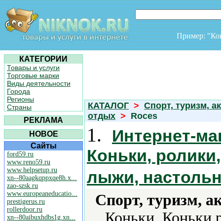
Пример: "К
КАТЕГОРИИ
Товары и услуги
Торговые марки
Виды деятельности
Города
Регионы
КАТАЛОГ
>
Спорт, туризм, а
Страны
отдых
>
Roces
РЕКЛАМА
1.
Интернет-мага
НОВОЕ
Сайты
Коньки, ролики
ford59.ru
www.reno59.ru
www.helpsetup.ru
лыжи, настольн
xn--80aagkqppxqe8h.x...
zao-szsk.ru
www.europeaneducatio...
Спорт, туризм, а
prestigerus.ru
rollerdoor.ru
Коньки, Коньки 
xn--80aibuxhdbs1g.xn...