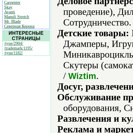
Деловое партнерс
Carpenter
Skay
проведение), Дил
Avanti
Manuli Stretch
Сотрудничество.
Mr. Blade
Северная Корона
Детские товары:
ИНТЕРЕСНЫЕ
СТРАНИЦЫ
Джамперы, Игру
/type/2904/
/trademark/1195/
Миникавроциклы
/type/1182/
Скутеры (самока
/
.
Wiztim
Досуг, развлечен
Обслуживание пр
оборудования, С
Развлечения и ку
Реклама и марке