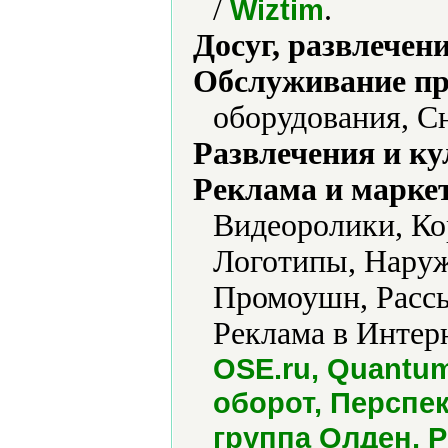
/
.
Wiztim
Досуг, развлечен
Обслуживание пр
оборудования, С
Развлечения и ку
Реклама и марке
Видеоролики, Ко
Логотипы, Наруж
Промоушн, Рассы
Реклама в Интерн
OSE.ru, Quantum
оборот, Перспе
группа Олден, 