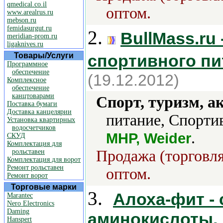
qmedical.co.il
оптом.
www.arealrus.ru
mebson.ru
femidasurgut.ru
2.
BullMass.ru
meridian-prom.ru
ligaknives.ru
Товары/Услуги
спортивного пи
Программное
обеспечение
(19.12.2012)
Комплексное
обеспечение
канцтоварами
Спорт, туризм, а
Поставка бумаги
Доставка канцелярии
питание, Спорти
Установка квартирных
водосчетчиков
.
MHP, Weider
СКУД
Комплектация для
Продажа (торговля
рольставен
Комплектация для ворот
Ремонт рольставен
оптом.
Ремонт ворот
Торговые марки
3.
Алоха-фит -
Marantec
Nero Electronics
Daming
аминокислоты, 
Hanspert