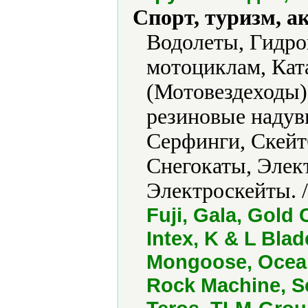
Спорт, туризм, а
Водолеты, Гидро
мотоциклам, Кат
(Мотовездеходы)
резиновые наду
Серфинги, Скейт
Снегокаты, Элек
Электроскейты. 
Fuji, Gala, Gold
Intex, K & L Blad
Mongoose, Ocean
Rock Machine, S