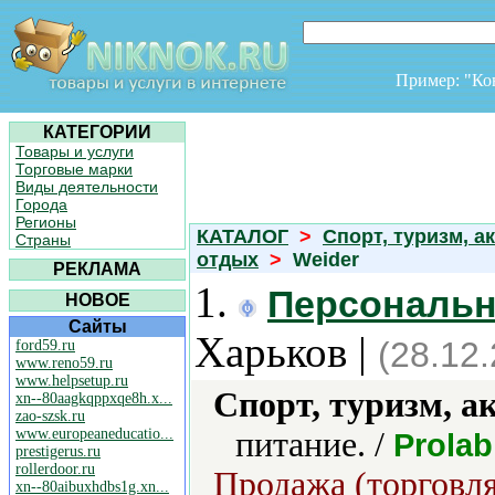
Пример: "К
КАТЕГОРИИ
Товары и услуги
Торговые марки
Виды деятельности
Города
Регионы
КАТАЛОГ
>
Спорт, туризм, а
Страны
отдых
>
Weider
РЕКЛАМА
1.
Персональн
НОВОЕ
Сайты
Харьков |
(28.12
ford59.ru
www.reno59.ru
www.helpsetup.ru
Спорт, туризм, а
xn--80aagkqppxqe8h.x...
zao-szsk.ru
www.europeaneducatio...
питание. /
Prolab
prestigerus.ru
rollerdoor.ru
Продажа (торговля
xn--80aibuxhdbs1g.xn...