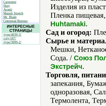
Carpenter
Изделия из плас
Skay
Avanti
Пленка пищевая,
Manuli Stretch
Mr. Blade
Северная Корона
.
Huhtamaki
ИНТЕРЕСНЫЕ
Сад и огород:
Пле
СТРАНИЦЫ
/type/4039-3/
/city/187/
Сырье и материа
/type/3099-2/
Мешки, Нетканое
Сода. /
Союз Пол
.
Экстрейч
Торговля, питани
запекания, Бума
одноразовая, Са
Термолента, Терм