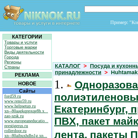
Пример: "К
КАТЕГОРИИ
Товары и услуги
Торговые марки
Виды деятельности
Города
Регионы
КАТАЛОГ
>
Посуда и кухонн
Страны
принадлежности
>
Huhtamak
РЕКЛАМА
1.
Одноразовая
НОВОЕ
Сайты
полиэтиленовы
ford59.ru
www.reno59.ru
Екатеринбург, 
www.helpsetup.ru
xn--80aagkqppxqe8h.x...
zao-szsk.ru
ПВХ, пакет майк
www.europeaneducatio...
prestigerus.ru
rollerdoor.ru
лента, пакеты 
xn--80aibuxhdbs1g.xn...