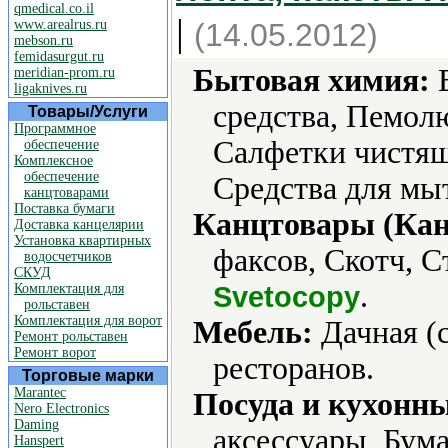
qmedical.co.il
|
www.arealrus.ru
(14.05.2012)
mebson.ru
femidasurgut.ru
Бытовая химия:
В
meridian-prom.ru
ligaknives.ru
средства, Пемол
Товары/Услуги
Программное
Салфетки чистящ
обеспечение
Комплексное
обеспечение
Средства для мы
канцтоварами
Поставка бумаги
Канцтовары (Кан
Доставка канцелярии
Установка квартирных
факсов, Скотч, С
водосчетчиков
СКУД
.
Svetocopy
Комплектация для
рольставен
Комплектация для ворот
Мебель:
Дачная (с
Ремонт рольставен
Ремонт ворот
ресторанов.
Торговые марки
Marantec
Посуда и кухонн
Nero Electronics
Daming
аксессуары, Бума
Hanspert