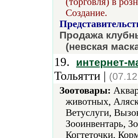
(торговля) в роз
Создание.
Представительст
Продажа клубны
(невская маск
19.
интернет-м
Тольятти |
(07.12
Зоотовары:
Аквар
животных, Аляск
Ветуслуги, Вызо
Зооинвентарь, З
Когтеточки, Кор