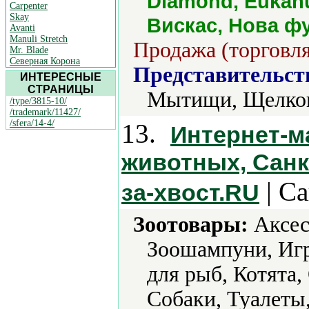
Diamond, Eukanub
Carpenter
Skay
Вискас, Нова фу
Avanti
Manuli Stretch
Продажа (торговля
Mr. Blade
Северная Корона
Представительст
ИНТЕРЕСНЫЕ
СТРАНИЦЫ
Мытищи, Щелко
/type/3815-10/
/trademark/11427/
/sfera/14-4/
13.
Интернет-м
животных, Санкт
| Са
за-хвост.RU
Зоотовары:
Аксес
Зоошампуни, Иг
для рыб, Котята
Собаки, Туалеты