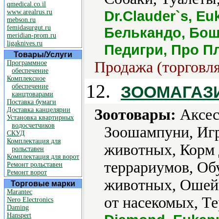
qmedical.co.il
Dr.Clauder`s, Eu
www.arealrus.ru
mebson.ru
femidasurgut.ru
Белькандо, Бош
meridian-prom.ru
ligaknives.ru
Педигри, Про Пл
Товары/Услуги
Продажа (торговля
Программное
обеспечение
Комплексное
12.
обеспечение
ЗООМАГАЗ
канцтоварами
Поставка бумаги
Доставка канцелярии
Зоотовары:
Аксес
Установка квартирных
водосчетчиков
Зоошампуни, Игр
СКУД
Комплектация для
животных, Корм 
рольставен
Комплектация для ворот
террариумов, Об
Ремонт рольставен
Ремонт ворот
животных, Ошейн
Торговые марки
Marantec
от насекомых, Т
Nero Electronics
Daming
Hanspert