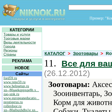
Пример: "К
КАТЕГОРИИ
Товары и услуги
Торговые марки
Виды деятельности
Города
Регионы
КАТАЛОГ
>
Зоотовары
>
Ro
Страны
11.
РЕКЛАМА
Все для ва
НОВОЕ
(26.12.2012)
Сайты
ford59.ru
Зоотовары:
Аксес
www.reno59.ru
www.helpsetup.ru
xn--80aagkqppxqe8h.x...
Зооинвентарь, З
zao-szsk.ru
www.europeaneducatio...
Корм для животн
prestigerus.ru
rollerdoor.ru
Собаки, Туалеты
xn--80aibuxhdbs1g.xn...