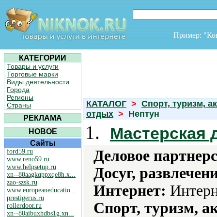
Пример: "К
КАТЕГОРИИ
Товары и услуги
Торговые марки
Виды деятельности
Города
Регионы
КАТАЛОГ
>
Спорт, туризм, а
Страны
отдых
>
Нептун
РЕКЛАМА
1.
Мастерская 
НОВОЕ
Сайты
Деловое партнерс
ford59.ru
www.reno59.ru
www.helpsetup.ru
Досуг, развлечен
xn--80aagkqppxqe8h.x...
zao-szsk.ru
Интернет:
Интерн
www.europeaneducatio...
prestigerus.ru
Спорт, туризм, а
rollerdoor.ru
xn--80aibuxhdbs1g.xn...