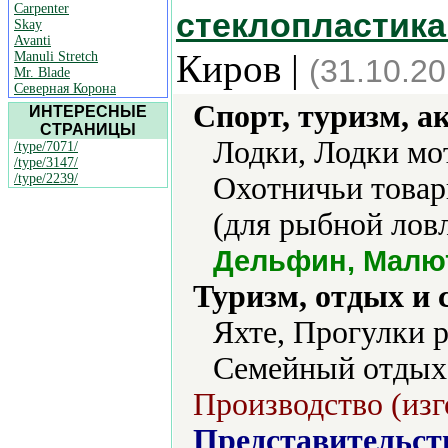
Carpenter
стеклопластика
Skay
Avanti
Киров |
Manuli Stretch
(31.10.20
Mr. Blade
Северная Корона
Спорт, туризм, а
ИНТЕРЕСНЫЕ
СТРАНИЦЫ
Лодки, Лодки мо
/type/7071/
/type/3147/
/type/2239/
Охотничьи товар
(для рыбной лов
Дельфин, Малют
Туризм, отдых и 
Яхте, Прогулки р
Семейный отдых,
Производство (изг
Представительст