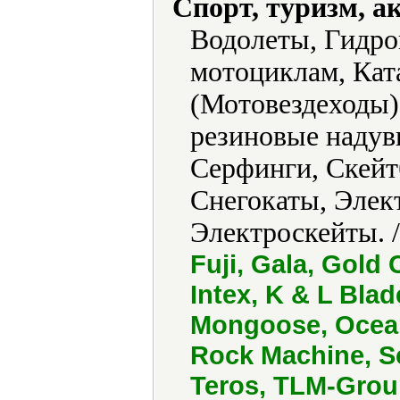
Спорт, туризм, а
Водолеты, Гидро
мотоциклам, Кат
(Мотовездеходы)
резиновые наду
Серфинги, Скейт
Снегокаты, Элек
Электроскейты. 
Fuji, Gala, Gold
Intex, K & L Blad
Mongoose, Ocean
Rock Machine, S
Teros, TLM-Group