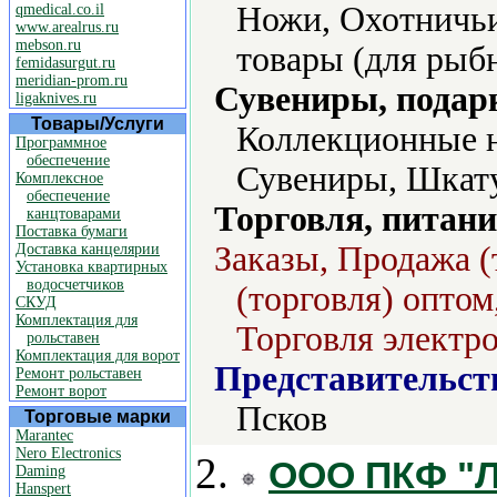
Ножи, Охотничьи
qmedical.co.il
www.arealrus.ru
mebson.ru
товары (для рыбн
femidasurgut.ru
meridian-prom.ru
Сувениры, подар
ligaknives.ru
Товары/Услуги
Коллекционные 
Программное
обеспечение
Сувениры, Шкат
Комплексное
обеспечение
Торговля, питани
канцтоварами
Поставка бумаги
Заказы, Продажа (
Доставка канцелярии
Установка квартирных
водосчетчиков
(торговля) оптом
СКУД
Комплектация для
Торговля электро
рольставен
Комплектация для ворот
Представительст
Ремонт рольставен
Ремонт ворот
Псков
Торговые марки
Marantec
Nero Electronics
2.
ООО ПКФ "Лу
Daming
Hanspert