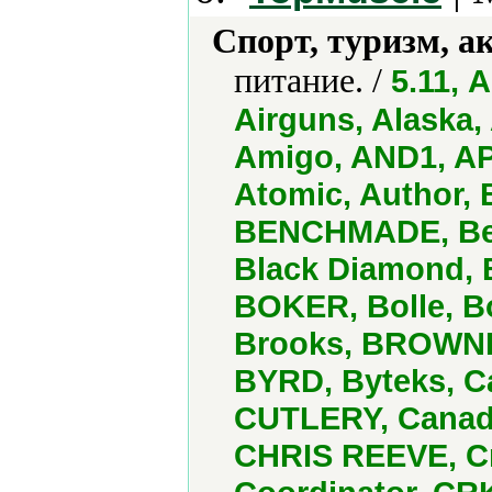
Спорт, туризм, а
питание. /
5.11, 
Airguns, Alaska, 
Amigo, AND1, AP
Atomic, Author, 
BENCHMADE, Benj
Black Diamond,
BOKER, Bolle, Bo
Brooks, BROWNIN
BYRD, Byteks, C
CUTLERY, Canad
CHRIS REEVE, C