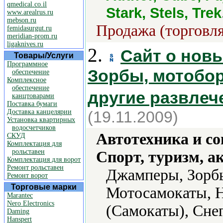
qmedical.co.il
Stark, Stels, Trek
www.arealrus.ru
mebson.ru
Продажа (торговля
femidasurgut.ru
meridian-prom.ru
ligaknives.ru
2.
Сайт о новы
Товары/Услуги
Программное
Зорбы, мотобор
обеспечение
Комплексное
обеспечение
другие развлеч
канцтоварами
Поставка бумаги
Доставка канцелярии
(19.11.2009)
Установка квартирных
водосчетчиков
Автотехника и с
СКУД
Комплектация для
рольставен
Спорт, туризм, а
Комплектация для ворот
Ремонт рольставен
Джамперы, Зорбы
Ремонт ворот
Торговые марки
Мотосамокаты, 
Marantec
Nero Electronics
(Самокаты), Снег
Daming
Hanspert