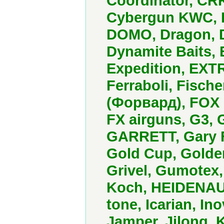
Coordinator, CR
Cybergun KWC, D
DOMO, Dragon, D
Dynamite Baits, 
Expedition, EXT
Ferraboli, Fisch
(Форвард), FOX 
FX airguns, G3, 
GARRETT, Gary F
Gold Cup, Golden
Grivel, Gumotex,
Koch, HEIDENAU, 
tone, Icarian, Ino
Jamper, Jilong,