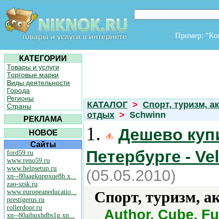
Пример: "К
КАТЕГОРИИ
Товары и услуги
Торговые марки
Виды деятельности
Города
Регионы
КАТАЛОГ
>
Спорт, туризм, а
Страны
отдых
>
Schwinn
РЕКЛАМА
1.
Дешево купи
НОВОЕ
Сайты
Петербурге - Ve
ford59.ru
www.reno59.ru
www.helpsetup.ru
(05.05.2010)
xn--80aagkqppxqe8h.x...
zao-szsk.ru
www.europeaneducatio...
Спорт, туризм, а
prestigerus.ru
rollerdoor.ru
Author, Cube, Fuj
xn--80aibuxhdbs1g.xn...