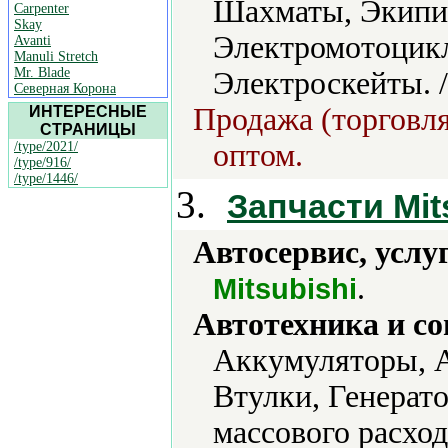
Шахматы, Экипир
Carpenter
Skay
Электромотоцик
Avanti
Manuli Stretch
Mr. Blade
Электроскейты. 
Северная Корона
Продажа (торговля
ИНТЕРЕСНЫЕ
СТРАНИЦЫ
оптом.
/type/2021/
/type/916/
/type/1446/
3.
Запчасти Mit
Автосервис, услу
.
Mitsubishi
Автотехника и с
Аккумуляторы, А
Втулки, Генерат
массового расход