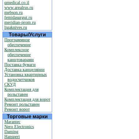
qmedical.co.il
www.arealrus.ru
mebson.ru
femidasurgut.ru
meridian-prom.ru
ligaknives.ru
Товары/Услуги
Программное
обеспечение
Комплексное
обеспечение
канцтоварами
Поставка бумаги
Доставка канцелярии
Установка квартирных
водосчетчиков
СКУД
Комплектация для
рольставен
Комплектация для ворот
Ремонт рольставен
Ремонт ворот
Торговые марки
Marantec
Nero Electronics
Daming
Hanspert