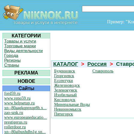
Пример: "К
КАТЕГОРИИ
Товары и услуги
Торговые марки
Виды деятельности
Города
Регионы
КАТАЛОГ
>
Россия
>
Ставро
Страны
Буденновск
Ставрополь
РЕКЛАМА
Георгиевск
Ессентуки
НОВОЕ
Железноводск
Сайты
Зеленокумск
ford59.ru
Изобильный
www.reno59.ru
Кисловодск
www.helpsetup.ru
Минеральные Воды
xn--80aagkqppxqe8h.x...
Невинномысск
zao-szsk.ru
Пятигорск
www.europeaneducatio...
prestigerus.ru
rollerdoor.ru
xn--80aibuxhdbs1g.xn...