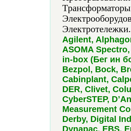
Трансформаторы,
Электрооборудов
Электротележки.
Agilent, Alphag
ASOMA Spectro, 
in-box (Бег ин 
Bezpol, Bock, Br
Cabinplant, Cal
DER, Clivet, Colu
CyberSTEP, D’And
Measurement Co
Derby, Digital I
Dynapac, EBS, E