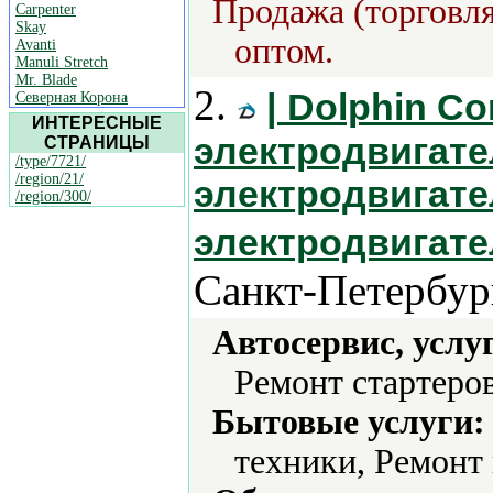
Продажа (торговля
Carpenter
Skay
оптом.
Avanti
Manuli Stretch
Mr. Blade
2.
| Dolphin C
Северная Корона
ИНТЕРЕСНЫЕ
электродвигате
СТРАНИЦЫ
/type/7721/
/region/21/
электродвигате
/region/300/
электродвигате
Санкт-Петербур
Автосервис, услу
Ремонт стартеров
Бытовые услуги:
техники, Ремонт