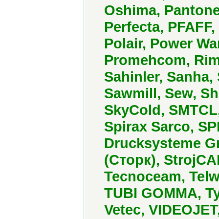
Oshima, Pantone,
Perfecta, PFAFF, 
Polair, Power Wa
Promehcom, Rima
Sahinler, Sanha
Sawmill, Sew, Sh
SkyCold, SMTCL,
Spirax Sarco, S
Drucksysteme G
(Сторк), StrojCA
Tecnoceam, Telwi
TUBI GOMMA, Tyc
Vetec, VIDEOJET