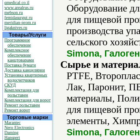
qmedical.co.il
Оборудование дл
www.arealrus.ru
mebson.ru
для пищевой пр
femidasurgut.ru
meridian-prom.ru
ligaknives.ru
производства уп
Товары/Услуги
сельского хозяйс
Программное
обеспечение
Комплексное
Simona, Галоге
обеспечение
канцтоварами
Сырье и материа
Поставка бумаги
Доставка канцелярии
PTFE, Второпласт
Установка квартирных
водосчетчиков
Лак, Паронит, П
СКУД
Комплектация для
рольставен
материалы, Поли
Комплектация для ворот
Ремонт рольставен
для пищевой пр
Ремонт ворот
Торговые марки
элементы, Химпр
Marantec
Nero Electronics
Simona, Галоге
Daming
Hanspert