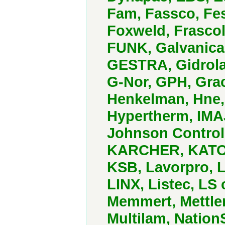
Fam, Fassco, Fes
Foxweld, Frascold
FUNK, Galvanica
GESTRA, Gidrola
G-Nor, GPH, Grac
Henkelman, Hne,
Hypertherm, IMAJ
Johnson Control
KARCHER, KATO, 
KSB, Lavorpro, L
LINX, Listec, LS
Memmert, Mettler
Multilam, Nation