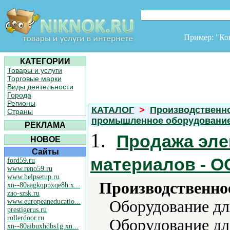
Пример: "К
КАТЕГОРИИ
Товары и услуги
Торговые марки
Виды деятельности
Города
Регионы
КАТАЛОГ
>
Производственно
Страны
промышленное оборудовани
РЕКЛАМА
1.
Продажа эл
НОВОЕ
Сайты
материалов - 
ford59.ru
www.reno59.ru
www.helpsetup.ru
Производственно
xn--80aagkqppxqe8h.x...
zao-szsk.ru
www.europeaneducatio...
Оборудование дл
prestigerus.ru
rollerdoor.ru
Оборудование д
xn--80aibuxhdbs1g.xn...